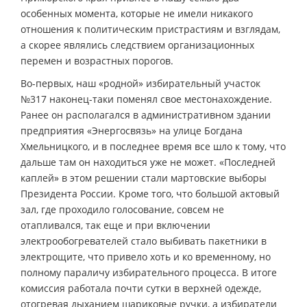
особенных момента, которые не имели никакого
отношения к политическим пристрастиям и взглядам,
а скорее являлись следствием организационных
перемен и возрастных порогов.
Во-первых, наш «родной» избирательный участок
№317 наконец-таки поменял свое местонахождение.
Ранее он располагался в административном здании
предприятия «Энергосвязь» на улице Богдана
Хмельницкого, и в последнее время все шло к тому, что
дальше там он находиться уже не может. «Последней
каплей» в этом решении стали мартовские выборы
Президента России. Кроме того, что большой актовый
зал, где проходило голосование, совсем не
отапливался, так еще и при включении
электрообогревателей стало выбивать пакетники в
электрощите, что привело хоть и ко временному, но
полному параличу избирательного процесса. В итоге
комиссия работала почти сутки в верхней одежде,
отогревая дыханием шариковые ручки, а избиратели