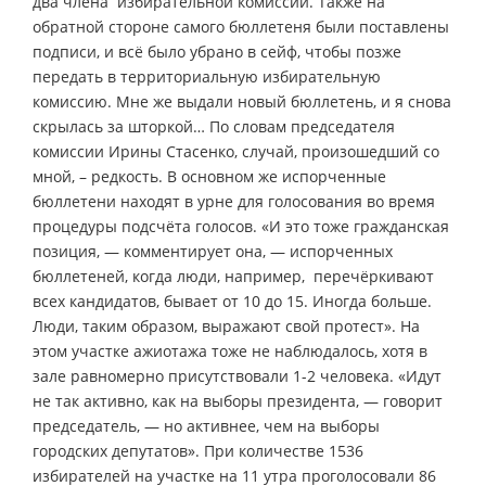
два члена избирательной комиссии. Также на
обратной стороне самого бюллетеня были поставлены
подписи, и всё было убрано в сейф, чтобы позже
передать в территориальную избирательную
комиссию. Мне же выдали новый бюллетень, и я снова
скрылась за шторкой… По словам председателя
комиссии Ирины Стасенко, случай, произошедший со
мной, – редкость. В основном же испорченные
бюллетени находят в урне для голосования во время
процедуры подсчёта голосов. «И это тоже гражданская
позиция, — комментирует она, — испорченных
бюллетеней, когда люди, например, перечёркивают
всех кандидатов, бывает от 10 до 15. Иногда больше.
Люди, таким образом, выражают свой протест». На
этом участке ажиотажа тоже не наблюдалось, хотя в
зале равномерно присутствовали 1-2 человека. «Идут
не так активно, как на выборы президента, — говорит
председатель, — но активнее, чем на выборы
городских депутатов». При количестве 1536
избирателей на участке на 11 утра проголосовали 86