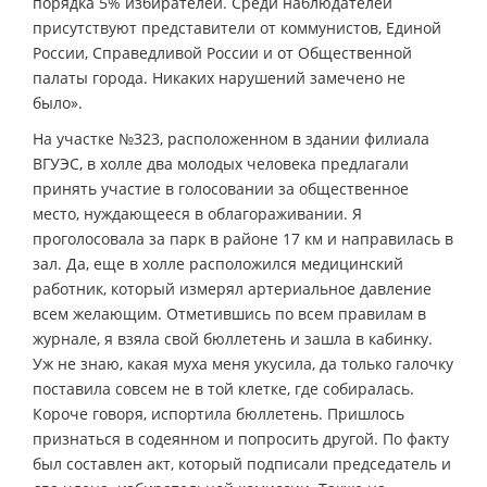
порядка 5% избирателей. Среди наблюдателей
присутствуют представители от коммунистов, Единой
России, Справедливой России и от Общественной
палаты города. Никаких нарушений замечено не
было».
На участке №323, расположенном в здании филиала
ВГУЭС, в холле два молодых человека предлагали
принять участие в голосовании за общественное
место, нуждающееся в облагораживании. Я
проголосовала за парк в районе 17 км и направилась в
зал. Да, еще в холле расположился медицинский
работник, который измерял артериальное давление
всем желающим. Отметившись по всем правилам в
журнале, я взяла свой бюллетень и зашла в кабинку.
Уж не знаю, какая муха меня укусила, да только галочку
поставила совсем не в той клетке, где собиралась.
Короче говоря, испортила бюллетень. Пришлось
признаться в содеянном и попросить другой. По факту
был составлен акт, который подписали председатель и