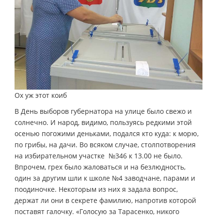
Ох уж этот коиб
В День выборов губернатора на улице было свежо и
солнечно. И народ, видимо, пользуясь редкими этой
осенью погожими деньками, подался кто куда: к морю,
по грибы, на дачи. Во всяком случае, столпотворения
на избирательном участке №346 к 13.00 не было.
Впрочем, грех было жаловаться и на безлюдность,
один за другим шли к школе №4 заводчане, парами и
поодиночке. Некоторым из них я задала вопрос,
держат ли они в секрете фамилию, напротив которой
поставят галочку. «Голосую за Тарасенко, никого