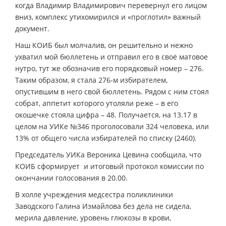
когда Владимир Владимирович перевернул его лицом
вниз, комплекс утихомирился и «проглотил» важный
документ.
Наш КОИБ был молчалив, он решительно и нежно
ухватил мой бюллетень и отправил его в своё матовое
нутро, тут же обозначив его порядковый номер – 276.
Таким образом, я стала 276-м избирателем,
опустившим в него свой бюллетень. Рядом с ним стоял
собрат, аппетит которого утоляли реже – в его
окошечке стояла цифра – 48. Получается, на 13.17 в
целом на УИКе №346 проголосовали 324 человека, или
13% от общего числа избирателей по списку (2460).
Председатель УИКа Вероника Цевина сообщила, что
КОИБ сформирует и итоговый протокол комиссии по
окончании голосования в 20.00.
В холле учреждения медсестра поликлиники
Заводского Галина Измайлова без дела не сидела,
мерила давление, уровень глюкозы в крови,