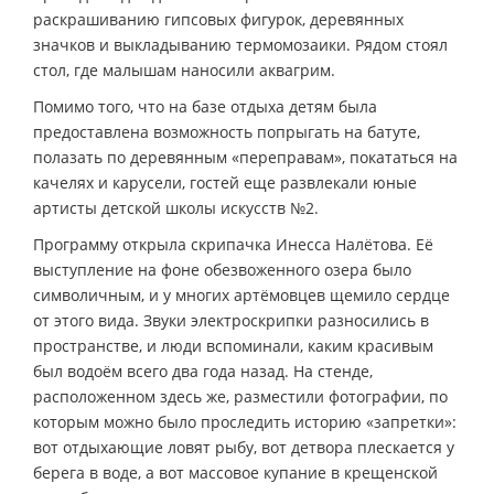
раскрашиванию гипсовых фигурок, деревянных
значков и выкладыванию термомозаики. Рядом стоял
стол, где малышам наносили аквагрим.
Помимо того, что на базе отдыха детям была
предоставлена возможность попрыгать на батуте,
полазать по деревянным «переправам», покататься на
качелях и карусели, гостей еще развлекали юные
артисты детской школы искусств №2.
Программу открыла скрипачка Инесса Налётова. Её
выступление на фоне обезвоженного озера было
символичным, и у многих артёмовцев щемило сердце
от этого вида. Звуки электроскрипки разносились в
пространстве, и люди вспоминали, каким красивым
был водоём всего два года назад. На стенде,
расположенном здесь же, разместили фотографии, по
которым можно было проследить историю «запретки»:
вот отдыхающие ловят рыбу, вот детвора плескается у
берега в воде, а вот массовое купание в крещенской