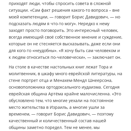
приходят люди, чтобы спросить совета в сложной
ситуации. «Сам факт решения какого-то вопроса – вне
моей компетенции, — говорит Борис Давидович, — но
подсказать людям я что-то могу». Нередко к нему
заходят просто поговорить. Это интересный человек,
всегда имеющий своё собственное мнение и суждение,
которые он не стесняется высказывать, даже если они
для кого-то «неудобны». «Я хочу быть сам человеком и
к людям относиться по-человечески», — заключает он.
На столе в качестве настольных книг лежат Тора и
молитвенник, в шкафу много еврейской литературы, на
стене портрет отца и Менахем-Мендл Шнеерсона,
основоположника ортодоксального иудаизма. Сегодня
еврейская община Артёма крайне малочисленна. «Это
обусловлено тем, что многие уехали на постоянное
место жительства в Израиль, а многие ушли за
временем, — говорит Борис Давидович, — поэтому
качественный и количественный состав нашей
общины заметно поредел. Тем не менее, мы