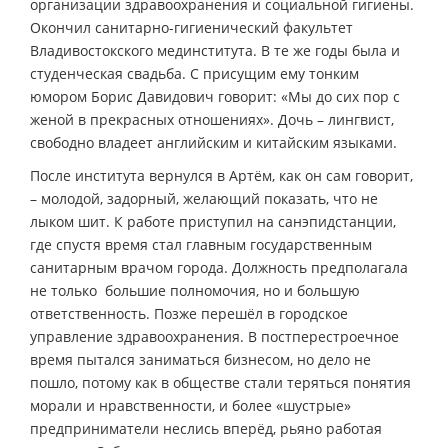
организации здравоохранения и социальной гигиены.
Окончил санитарно-гигиенический факультет
Владивостокского мединститута. В те же годы была и
студенческая свадьба. С присущим ему тонким
юмором Борис Давидович говорит: «Мы до сих пор с
женой в прекрасных отношениях». Дочь – лингвист,
свободно владеет английским и китайским языками.
После института вернулся в Артём, как он сам говорит,
– молодой, задорный, желающий показать, что не
лыком шит. К работе приступил на санэпидстанции,
где спустя время стал главным государственным
санитарным врачом города. Должность предполагала
не только большие полномочия, но и большую
ответственность. Позже перешёл в городское
управление здравоохранения. В постперестроечное
время пытался заниматься бизнесом, но дело не
пошло, потому как в обществе стали теряться понятия
морали и нравственности, и более «шустрые»
предприниматели неслись вперёд, рьяно работая