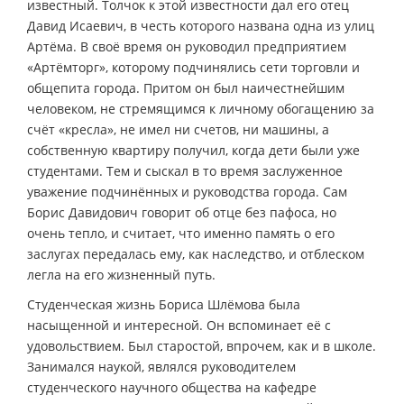
известный. Толчок к этой известности дал его отец
Давид Исаевич, в честь которого названа одна из улиц
Артёма. В своё время он руководил предприятием
«Артёмторг», которому подчинялись сети торговли и
общепита города. Притом он был наичестнейшим
человеком, не стремящимся к личному обогащению за
счёт «кресла», не имел ни счетов, ни машины, а
собственную квартиру получил, когда дети были уже
студентами. Тем и сыскал в то время заслуженное
уважение подчинённых и руководства города. Сам
Борис Давидович говорит об отце без пафоса, но
очень тепло, и считает, что именно память о его
заслугах передалась ему, как наследство, и отблеском
легла на его жизненный путь.
Студенческая жизнь Бориса Шлёмова была
насыщенной и интересной. Он вспоминает её с
удовольствием. Был старостой, впрочем, как и в школе.
Занимался наукой, являлся руководителем
студенческого научного общества на кафедре