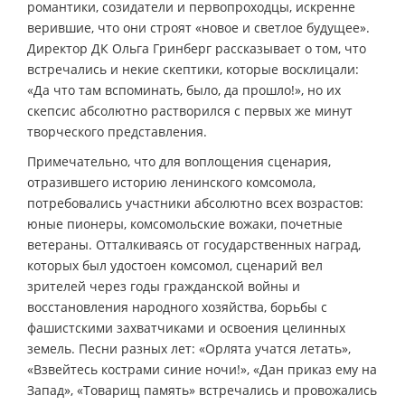
романтики, созидатели и первопроходцы, искренне
верившие, что они строят «новое и светлое будущее».
Директор ДК Ольга Гринберг рассказывает о том, что
встречались и некие скептики, которые восклицали:
«Да что там вспоминать, было, да прошло!», но их
скепсис абсолютно растворился с первых же минут
творческого представления.
Примечательно, что для воплощения сценария,
отразившего историю ленинского комсомола,
потребовались участники абсолютно всех возрастов:
юные пионеры, комсомольские вожаки, почетные
ветераны. Отталкиваясь от государственных наград,
которых был удостоен комсомол, сценарий вел
зрителей через годы гражданской войны и
восстановления народного хозяйства, борьбы с
фашистскими захватчиками и освоения целинных
земель. Песни разных лет: «Орлята учатся летать»,
«Взвейтесь кострами синие ночи!», «Дан приказ ему на
Запад», «Товарищ память» встречались и провожались