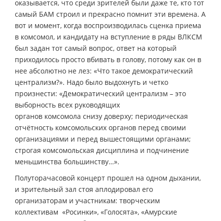
оказывается, что среди зрителей были даже те, кто тот
самый БАМ строил и прекрасно помнит эти времена. А
вот и момент, когда воспроизводилась сценка приема
в комсомол, и кандидату на вступление в ряды ВЛКСМ
был задан тот самый вопрос, ответ на который
приходилось просто вбивать в голову, потому как он в
нее абсолютно не лез: «Что такое демократический
централизм?». Надо было выдохнуть и четко
произнести: «Демократический централизм – это
выборность всех руководящих
органов комсомола снизу доверху; периодическая
отчётность комсомольских органов перед своими
организациями и перед вышестоящими органами;
строгая комсомольская дисциплина и подчинение
меньшинства большинству…».
Полуторачасовой концерт прошел на одном дыхании,
и зрительный зал стоя аплодировал его
организаторам и участникам: творческим
коллективам «Росинки», «Голосята», «Амурские