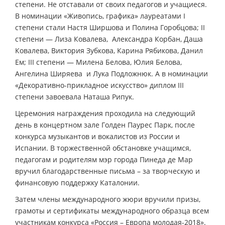
степени. Не отставали от своих педагогов и учащиеся.
В номинации «Живопись, графика» лауреатами I
степени стали Настя Ширшова и Полина Горобцова; II
степени — Лиза Ковалева, Александра Корбан, Даша
Ковалева, Виктория Зубкова, Карина Рябикова, Данил
Ем; III степени — Милена Белова, Юлия Белова,
Ангелина Ширяева и Лука Подложнюк. А в номинации
«Декоративно-прикладное искусство» диплом III
степени завоевала Наташа Рипук.
Церемония награждения проходила на следующий
день в концертном зале Голден Паурес Парк, после
конкурса музыкантов и вокалистов из России и
Испании. В торжественной обстановке учащимся,
педагогам и родителям мэр города Пинеда де Мар
вручил благодарственные письма – за творческую и
финансовую поддержку Каталонии.
Затем члены международного жюри вручили призы,
грамоты и сертификаты международного образца всем
участникам конкурса «Россия – Европа молодая-2018».