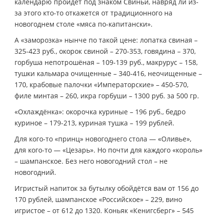
календарю пройдёт под знаком Свиньи, навряд ли из-
за этого кто-то откажется от традиционного на
новогоднем столе «мяса по-капитански».
А «заморозка» нынче по такой цене: лопатка свиная –
325-423 руб., окорок свиной – 270-353, говядина – 370,
горбуша непотрошёная – 109-139 руб., макрурус – 158,
тушки кальмара очищенные – 340-416, неочищенные –
170, крабовые палочки «Императорские» – 450-570,
филе минтая – 260, икра горбуши – 1300 руб. за 500 гр.
«Охлаждёнка»: окорочка куриные – 196 руб., бедро
куриное – 179-213, куриная тушка – 199 рублей.
Для кого-то «принц» новогоднего стола — «Оливье»,
для кого-то — «Цезарь». Но почти для каждого «король»
– шампанское. Без него новогодний стол – не
новогодний.
Игристый напиток за бутылку обойдётся вам от 156 до
170 рублей, шампанское «Российское» – 229, вино
игристое – от 612 до 1320. Коньяк «Кенигсберг» – 545