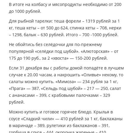
В итоге на колбасу и мясопродукты необходимо от 200
до 1000 рублей.
Для рыбной тарелки: теша форели – 1319 рублей за 1
кг, теша кеты – от 500 до 624, спинка кеты – 708, нерки
– 1298, балык – 630 рублей. Итого – 700 -1000 рублей.
Не обойтись без селёдочки для по-прежнему
популярной «селёдки под шубой». «Алюторская» – от
175 до 190 руб., за 2 «хвоста» — 150-200 рублей.
Если 31 декабря вы с работы домой попадёте в лучшем
случае к 20.00 часам, а накрошить «Оливье» некому, то
салаты можно купить. «Мимоза» — 234 рубля за 1 кг,
«Прага» — 387, «Сельдь под шубой» – 217 — 250, салат
с ананасами – 399, с крабовыми палочками – 329
рублей.
Можно купить и готовое горячее блюдо. Крылья в
соусе «Сладкий чили» — 410 рублей за 1 кг, баклажаны
в маринаде – 389, рулетики из баклажанов – 391,
горбуша в соусе – 444, окорочка жареные – 410,