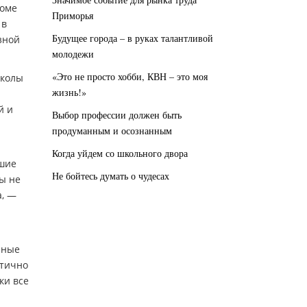
роме
Приморья
 в
Будущее города – в руках талантливой
зной
молодежи
«Это не просто хобби, КВН – это моя
школы
жизнь!»
й и
Выбор профессии должен быть
продуманным и осознанным
Когда уйдем со школьного двора
вшие
Не бойтесь думать о чудесах
ы не
а, —
рные
итично
ки все