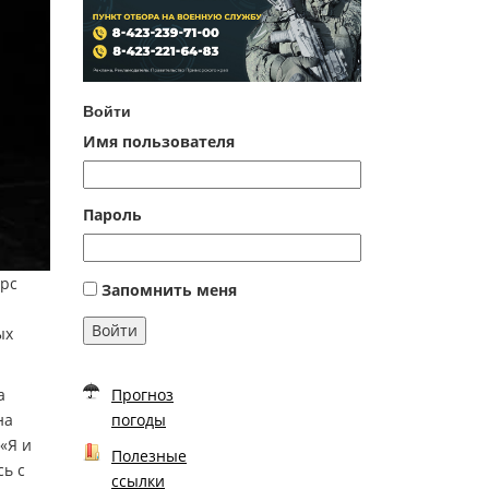
Войти
Имя пользователя
Пароль
урс
Запомнить меня
Войти
ых
а
Прогноз
на
погоды
«Я и
Полезные
сь с
ссылки