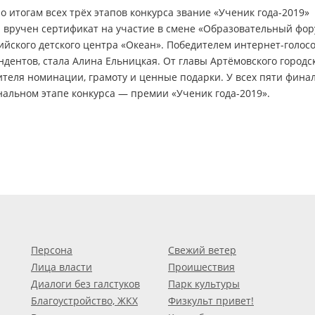
о итогам всех трёх этапов конкурса звание «Ученик года-2019»
 вручен сертификат на участие в смене «Образовательный фо
йского детского центра «Океан». Победителем интернет-голос
ндентов, стала Алина Ельницкая. От главы Артёмовского городс
теля номинации, грамоту и ценные подарки. У всех пяти фина
нальном этапе конкурса — премии «Ученик года-2019».
Персона
Свежий ветер
Лица власти
Проишествия
Диалоги без галстуков
Парк культуры
Благоустройство, ЖКХ
Физкульт привет!