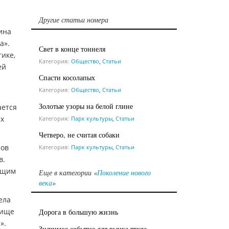
Другие статьи номера
ина
а».
Свет в конце тоннеля
тике,
Категория:
Общество
,
Статьи
ей
Спасти косолапых
Категория:
Общество
,
Статьи
Золотые узоры на белой глине
ается
ех
Категория:
Парк культуры
,
Статьи
Четверо, не считая собаки
сов
Категория:
Парк культуры
,
Статьи
в.
дущим
Еще в категории «
Поколение нового
века
»
ела
рище
Дорога в большую жизнь
».
Значимое событие для рынка труда