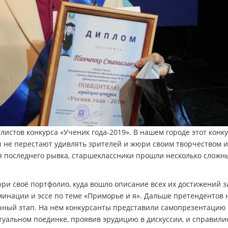
истов конкурса «Ученик года-2019». В нашем городе этот конк
ы не перестают удивлять зрителей и жюри своим творчеством и
я последнего рывка, старшеклассники прошли несколько сложн
юри своё портфолио, куда вошло описание всех их достижений з
минации и эссе по теме «Приморье и я». Дальше претендентов 
чный этап. На нём конкурсанты представили самопрезентацию 
туальном поединке, проявив эрудицию в дискуссии, и справили