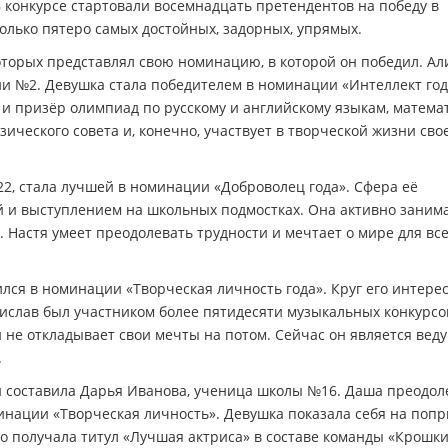
 конкурсе стартовали восемнадцать претендентов на победу в
олько пятеро самых достойных, задорных, упрямых.
оторых представлял свою номинацию, в которой он победил. Ал
и №2. Девушка стала победителем в номинации «Интеллект год
 и призёр олимпиад по русскому и английскому языкам, матема
ического совета и, конечно, участвует в творческой жизни сво
2, стала лучшей в номинации «Доброволец года». Сфера её
й и выступлением на школьных подмостках. Она активно заним
. Настя умеет преодолевать трудности и мечтает о мире для вс
лся в номинации «Творческая личность года». Круг его интере
нислав был участником более пятидесяти музыкальных конкурсо
 не откладывает свои мечты на потом. Сейчас он является ве
.
 составила Дарья Иванова, ученица школы №16. Даша преодол
инации «Творческая личность». Девушка показала себя на поп
но получала титул «Лучшая актриса» в составе команды «Крошки