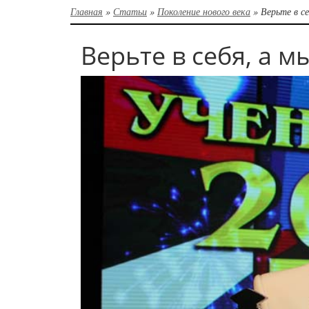
Главная
»
Статьи
»
Поколение нового века
»
Верьте в се
Верьте в себя, а м