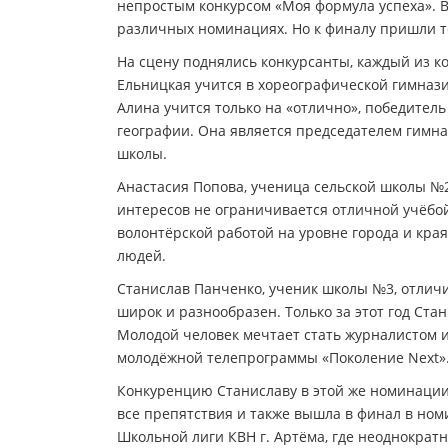
непростым конкурсом «Моя формула успеха». В
различных номинациях. Но к финалу пришли т
На сцену поднялись конкурсанты, каждый из к
Ельницкая учится в хореографической гимнази
Алина учится только на «отлично», победитель
географии. Она является председателем гимназ
школы.
Анастасия Попова, ученица сельской школы №2
интересов не ограничивается отличной учёбо
волонтёрской работой на уровне города и края
людей.
Станислав Панченко, ученик школы №3, отличи
широк и разнообразен. Только за этот год Ста
Молодой человек мечтает стать журналистом и
молодёжной телепрограммы «Поколение Next»
Конкуренцию Станиславу в этой же номинации
все препятствия и также вышла в финал в ном
Школьной лиги КВН г. Артёма, где неоднократ