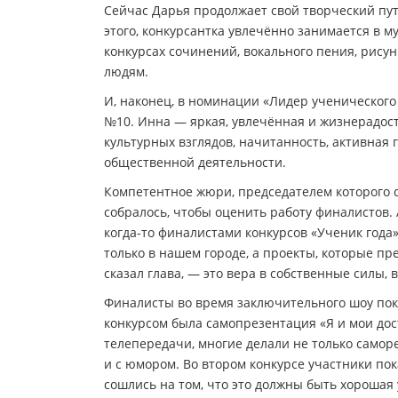
Сейчас Дарья продолжает свой творческий пу
этого, конкурсантка увлечённо занимается в м
конкурсах сочинений, вокального пения, рису
людям.
И, наконец, в номинации «Лидер ученическог
№10. Инна — яркая, увлечённая и жизнерадос
культурных взглядов, начитанность, активная
общественной деятельности.
Компетентное жюри, председателем которого ст
собралось, чтобы оценить работу финалистов.
когда-то финалистами конкурсов «Ученик года
только в нашем городе, а проекты, которые пр
сказал глава, — это вера в собственные силы, в
Финалисты во время заключительного шоу пок
конкурсом была самопрезентация «Я и мои до
телепередачи, многие делали не только самор
и с юмором. Во втором конкурсе участники по
сошлись на том, что это должны быть хорошая 