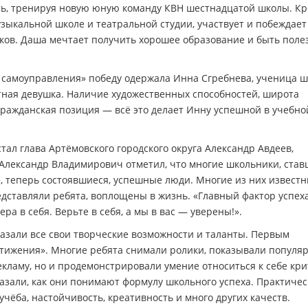
ть, тренируя новую юную команду КВН шестнадцатой школы. К
узыкальной школе и театральной студии, участвует и побеждает
нков. Даша мечтает получить хорошее образование и быть поле
о самоуправления» победу одержала Инна Сгребнева, ученица 
тная девушка. Наличие художественных способностей, широта
 гражданская позиция — всё это делает Инну успешной в учебно
ал глава Артёмовского городского округа Александр Авдеев,
 Александр Владимирович отметил, что многие школьники, ста
», теперь состоявшиеся, успешные люди. Многие из них известн
едставляли ребята, воплощены в жизнь. «Главный фактор успех
ера в себя. Верьте в себя, а мы в вас — уверены!».
азали все свои творческие возможности и таланты. Первым
стижения». Многие ребята снимали ролики, показывали популя
екламу, но и продемонстрировали умение относиться к себе кр
казали, как они понимают формулу школьного успеха. Практичес
учёба, настойчивость, креативность и много других качеств.