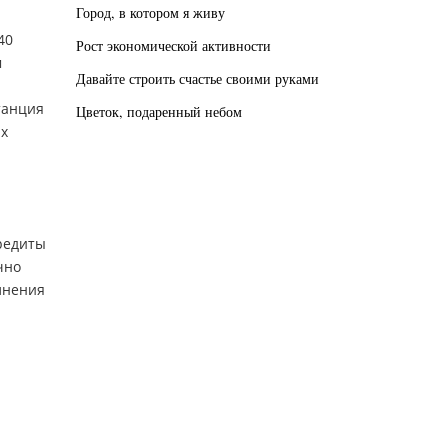
Город, в котором я живу
40
Рост экономической активности
м
Давайте строить счастье своими руками
танция
Цветок, подаренный небом
х
редиты
чно
олнения
.