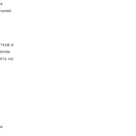
ие
чными
тков и
овном
еть на
ли