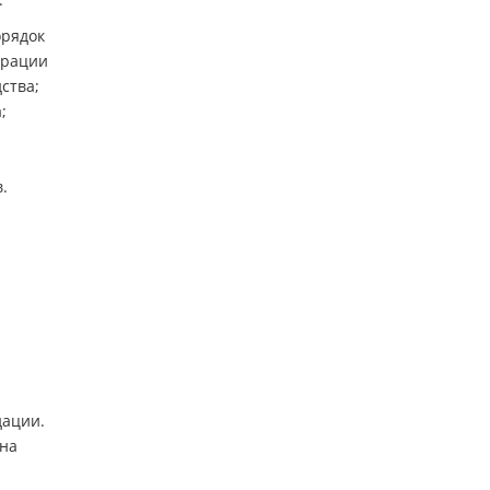
орядок
орации
ства;
;
.
дации.
 на