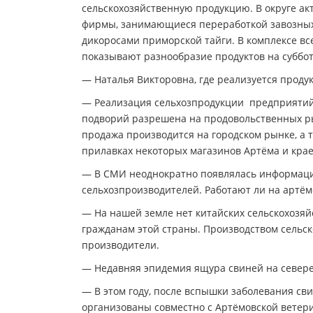
сельскохозяйственную продукцию. В округе ак
фирмы, занимающиеся переработкой завозных
дикоросами приморской тайги. В комплексе вс
показывают разнообразие продуктов на суббот
— Наталья Викторовна, где реализуется проду
— Реализация сельхозпродукции предприятий, 
подворий разрешена на продовольственных ры
продажа производится на городском рынке, а 
прилавках некоторых магазинов Артёма и крае
— В СМИ неоднократно появлялась информаци
сельхозпроизводителей. Работают ли на артём
— На нашей земле нет китайских сельскохозя
гражданам этой страны. Производством сельс
производители.
— Недавняя эпидемия ящура свиней на севере 
— В этом году, после вспышки заболевания св
организованы совместно с Артёмовской ветер