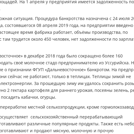
ощадей. На 1 апреля у предприятия имеется задолженность по
.
ожная ситуация. Процедура банкротства назначена с 24 июля 2
да, состоявшегося 08 апреля 2019 года, на предприятии введено
настоящее время фабрика работает, объёмы производства, по
 там трудится около 450 человек, нет задолженности по зарпла
осточное» в декабре 2018 года было сокращено более 160
одать своё молочное стадо предпринимателю из Уссурийска. Н
ние о признании ФГУП «Дальневосточное» банкротом. На предп
 они сейчас не работают, только в теплицах. Теплицы зимой не
электроэнергии. За прошедшую зиму им удалось сохранить роз
о 2 гектара картофеля для раннего урожая, посеяны зелень, р
 посадить кабачки, огурцы.
переработке местной сельхозпродукции, кроме гормолокозавод
ь осуществляет сельскохозяйственный перерабатывающий
зготавливают различные популярные продукты. Также есть неб
изготавливают и продают мясную, молочную и прочую