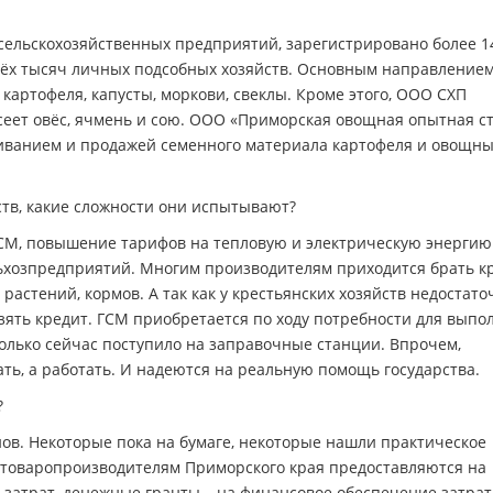
сельскохозяйственных предприятий, зарегистрировано более 1
трёх тысяч личных подсобных хозяйств. Основным направление
картофеля, капусты, моркови, свеклы. Кроме этого, ООО СХП
сеет овёс, ячмень и сою. ООО «Приморская овощная опытная с
ванием и продажей семенного материала картофеля и овощны
тв, какие сложности они испытывают?
ГСМ, повышение тарифов на тепловую и электрическую энергию
льхозпредприятий. Многим производителям приходится брать к
растений, кормов. А так как у крестьянских хозяйств недостато
 взять кредит. ГСМ приобретается по ходу потребности для вып
 только сейчас поступило на заправочные станции. Впрочем,
ь, а работать. И надеются на реальную помощь государства.
?
нов. Некоторые пока на бумаге, некоторые нашли практическое
 товаропроизводителям Приморского края предоставляются на
затрат, денежные гранты – на финансовое обеспечение затрат