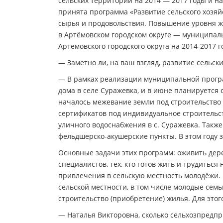
сельских территорий на 2014 — 2017 годы и на
принята программа «Развитие сельского хозяй
сырья и продовольствия. Повышение уровня жи
в Артёмовском городском округе — муниципал
Артемовского городского округа на 2014-2017 г
— Заметно ли, на ваш взгляд, развитие сельски
— В рамках реализации муниципальной програ
дома в селе Суражевка, и в июне планируется 
началось межевание земли под строительство 
сертификатов под индивидуальное строительс
уличного водоснабжения в с. Суражевка. Такж
фельдшерско-акушерские пункты. В этом году 
Основные задачи этих программ: оживить дер
специалистов, тех, кто готов жить и трудитьс
привлечения в сельскую местность молодёжи.
сельской местности, в том числе молодые сем
строительство (приобретение) жилья. Для этог
— Наталья Викторовна, сколько сельхозпредпр