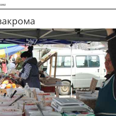
рома
закрома