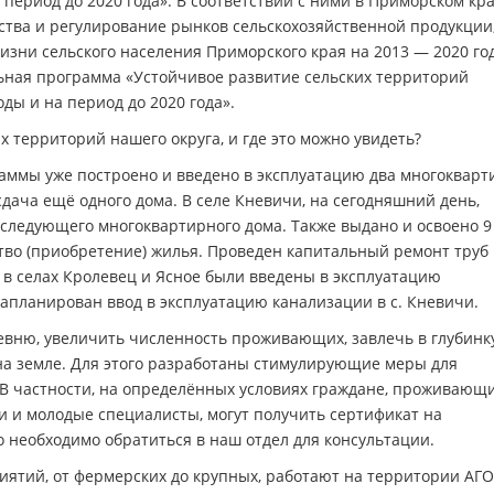
 период до 2020 года». В соответствии с ними в Приморском кр
ства и регулирование рынков сельскохозяйственной продукции
зни сельского населения Приморского края на 2013 — 2020 год
ьная программа «Устойчивое развитие сельских территорий
оды и на период до 2020 года».
х территорий нашего округа, и где это можно увидеть?
ммы уже построено и введено в эксплуатацию два многоквар
сдача ещё одного дома. В селе Кневичи, на сегодняшний день,
следующего многоквартирного дома. Также выдано и освоено 9
тво (приобретение) жилья. Проведен капитальный ремонт труб
е в селах Кролевец и Ясное были введены в эксплуатацию
запланирован ввод в эксплуатацию канализации в с. Кневичи.
евню, увеличить численность проживающих, завлечь в глубинк
я на земле. Для этого разработаны стимулирующие меры для
 В частности, на определённых условиях граждане, проживающи
ьи и молодые специалисты, могут получить сертификат на
о необходимо обратиться в наш отдел для консультации.
иятий, от фермерских до крупных, работают на территории АГО,