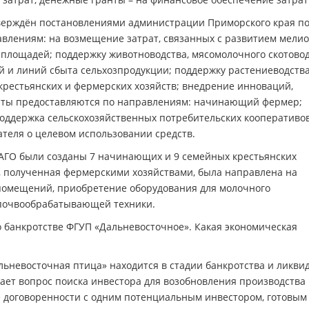
тверждён постановлениями администрации Приморского края п
влениям: на возмещение затрат, связанных с развитием мели
площадей; поддержку животноводства, мясомолочного скотовод
и линий сбыта сельхозпродукции; поддержку растениеводства
крестьянских и фермерских хозяйств; внедрение инноваций,
нты предоставляются по направлениям: начинающий фермер;
оддержка сельскохозяйственных потребительских кооперативов
ателя о целевом использовании средств.
 АГО были созданы 7 начинающих и 9 семейных крестьянских
, полученная фермерскими хозяйствами, была направлена на
 помещений, приобретение оборудования для молочного
 почвообрабатывающей техники.
 о банкротстве ФГУП «Дальневосточное». Какая экономическая
ьневосточная птица» находится в стадии банкротства и ликви
ет вопрос поиска инвестора для возобновления производства
 договоренности с одним потенциальным инвестором, готовым