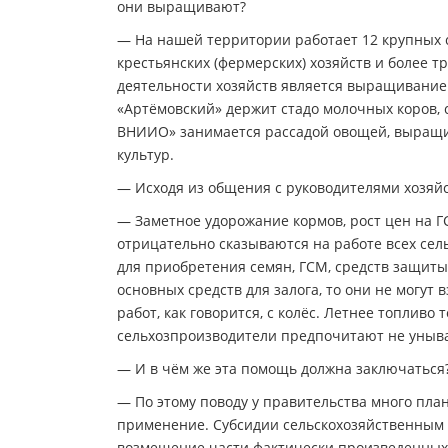
они выращивают?
— На нашей территории работает 12 крупных 
крестьянских (фермерских) хозяйств и более 
деятельности хозяйств является выращивание 
«Артёмовский» держит стадо молочных коров, 
ВНИИО» занимается рассадой овощей, выращи
культур.
— Исходя из общения с руководителями хозяйс
— Заметное удорожание кормов, рост цен на 
отрицательно сказываются на работе всех се
для приобретения семян, ГСМ, средств защиты 
основных средств для залога, то они не могут
работ, как говорится, с колёс. Летнее топливо
сельхозпроизводители предпочитают не уныват
— И в чём же эта помощь должна заключаться
— По этому поводу у правительства много пла
применение. Субсидии сельскохозяйственным
возмещение части фактически произведенных 