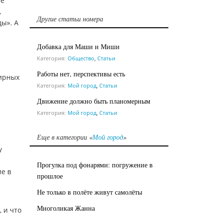
ае
,
Другие статьи номера
ы». А
Добавка для Маши и Миши
Категория:
Общество
,
Статьи
Работы нет, перспективы есть
тирных
Категория:
Мой город
,
Статьи
Движение должно быть планомерным
Категория:
Мой город
,
Статьи
Еще в категории «
Мой город
»
у
Прогулка под фонарями: погружение в
е в
прошлое
Не только в полёте живут самолёты
Многоликая Жанна
 и что