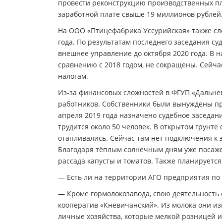
провести реконструкцию производственных пл
заработной плате свыше 19 миллионов рублей
На ООО «Птицефабрика Уссурийская» также сл
года. По результатам последнего заседания су
внешнее управление до октября 2020 года. В 
сравнению с 2018 годом, не сокращены. Сейчас
налогам.
Из-за финансовых сложностей в ФГУП «Дальнев
работников. Собственники были вынуждены пр
апреля 2019 года назначено судебное заседа
трудится около 50 человек. В открытом грунте
отапливались. Сейчас там нет подключения к 
Благодаря тёплым солнечным дням уже посажен
рассада капусты и томатов. Также планируется
— Есть ли на территории АГО предприятия по 
— Кроме гормолокозавода, свою деятельност
кооператив «Кневичанский». Из молока они и
личные хозяйства, которые мелкой розницей 