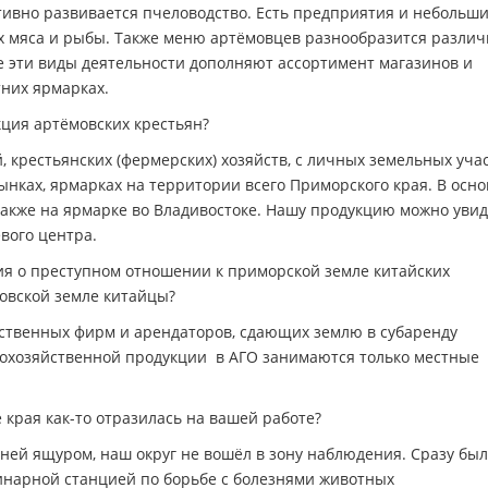
тивно развивается пчеловодство. Есть предприятия и небольш
 мяса и рыбы. Также меню артёмовцев разнообразится разли
е эти виды деятельности дополняют ассортимент магазинов и
них ярмарках.
кция артёмовских крестьян?
крестьянских (фермерских) хозяйств, с личных земельных учас
нках, ярмарках на территории всего Приморского края. В осн
также на ярмарке во Владивостоке. Нашу продукцию можно увид
вого центра.
я о преступном отношении к приморской земле китайских
овской земле китайцы?
йственных фирм и арендаторов, сдающих землю в субаренду
кохозяйственной продукции в АГО занимаются только местные
края как-то отразилась на вашей работе?
иней ящуром, наш округ не вошёл в зону наблюдения. Сразу бы
инарной станцией по борьбе с болезнями животных