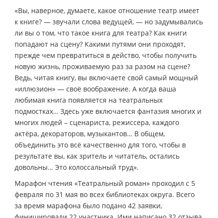
«Вы, наверное, думаете, какое отношение театр имеет
к книге? — звучали слова ведущей, — но задумывались
ли вы о том, что такое книга для театра? Как книги
попадают на сцену? Какими путями они проходят,
прежде чем превратиться в действо, чтобы получить
новую жизнь, проживаемую раз за разом на сцене?
Ведь, читая книгу, вы включаете свой самый мощный
«иллюзион» — своё воображение. А когда ваша
любимая книга появляется на театральных
подмостках… Здесь уже включается фантазия многих и
многих людей – сценариста, режиссера, каждого
актёра, декораторов, музыкантов… В общем,
объединить это всё качественно для того, чтобы в
результате вы, как зритель и читатель, остались
довольны… Это колоссальный труд».
Марафон чтения «Театральный роман» проходил с 5
февраля по 31 мая во всех библиотеках округа. Всего
за время марафона было подано 42 заявки,
финишировали 22 участника. Ими написано 32 отзыва