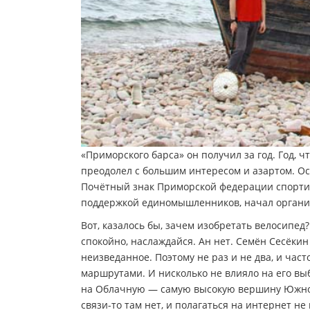
«Приморского барса» он получил за год. Год, 
преодолел с большим интересом и азартом. Ост
Почётный знак Приморской федерации спортивн
поддержкой единомышленников, начал органи
Вот, казалось бы, зачем изобретать велосипе
спокойно, наслаждайся. Ан нет. Семён Сесёкин
неизведанное. Поэтому не раз и не два, и ча
маршрутами. И нисколько не влияло на его выбо
на Облачную — самую высокую вершину Южного
связи-то там нет, и полагаться на интернет н