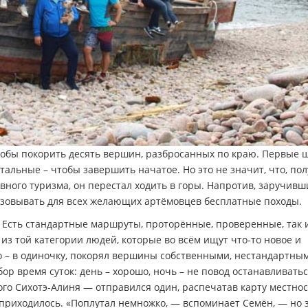
чтобы покорить десять вершин, разбросанных по краю. Первые 
альные – чтобы завершить начатое. Но это не значит, что, по
ого туризма, он перестал ходить в горы. Напротив, заручивш
зовывать для всех желающих артёмовцев бесплатные походы.
д? Есть стандартные маршруты, проторённые, проверенные, так 
 из той категории людей, которые во всём ищут что-то новое и
сто – в одиночку, покорял вершины собственными, нестандартны
р время суток: день – хорошо, ночь – не повод останавливаться
 Сихотэ-Алиня — отправился один, распечатав карту местнос
е приходилось. «Поплутал немножко, — вспоминает Семён, — но 