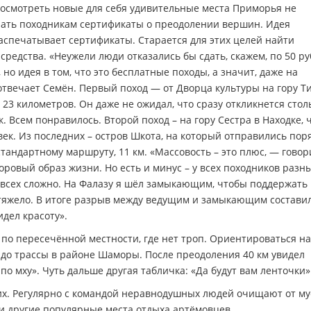
посмотреть новые для себя удивительные места Приморья не
учать походникам сертификаты о преодолении вершин. Идея
аспечатывает сертификаты. Старается для этих целей найти
 средства. «Неужели люди отказались бы сдать, скажем, по 50 р
 но идея в том, что это бесплатные походы, а значит, даже на
отвечает Семён. Первый поход — от Дворца культуры на гору Т
 23 километров. Он даже не ожидал, что сразу откликнется стол
. Всем понравилось. Второй поход – на гору Сестра в Находке, 
век. Из последних – остров Шкота, на который отправились пор
естандартному маршруту, 11 км. «Массовость – это плюс, — говор
оровый образ жизни. Но есть и минус – у всех походников разн
ь всех сложно. На Фалазу я шёл замыкающим, чтобы поддержать
у тяжело. В итоге разрыв между ведущим и замыкающим состави
идел красоту».
 по пересечённой местности, где нет троп. Ориентироваться на
до трассы в районе Шаморы. После преодоления 40 км увидел
по мху». Чуть дальше другая табличка: «Да будут вам ленточки»
них. Регулярно с командой неравнодушных людей очищают от м
 и другие популярные места отдыха артёмовцев.