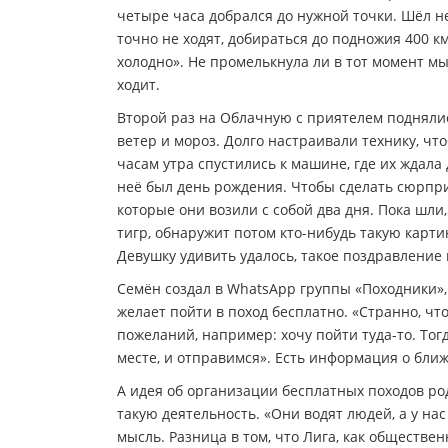
четыре часа добрался до нужной точки. Шёл не
точно не ходят, добираться до подножия 400 к
холодно». Не промелькнула ли в тот момент мы
ходит.
Второй раз на Облачную с приятелем поднялись
ветер и мороз. Долго настраивали технику, чт
часам утра спустились к машине, где их ждала
неё был день рождения. Чтобы сделать сюрпр
которые они возили с собой два дня. Пока шл
тигр, обнаружит потом кто-нибудь такую карти
Девушку удивить удалось, такое поздравление 
Семён создал в WhatsApp группы «Походники», 
желает пойти в поход бесплатно. «Странно, чт
пожеланий, например: хочу пойти туда-то. То
месте, и отправимся». Есть информация о ближ
А идея об организации бесплатных походов ро
такую деятельность. «Они водят людей, а у на
мысль. Разница в том, что Лига, как обществен