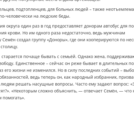
ельцев, подтопленцев, для больных людей – также неотъемлем
 по-человечески на людские беды.
я округа один раз в год предоставляет донорам автобус для п
ия крови. Но им одного раза недостаточно, ведь мужчинам
му Семён создал группу «Доноры», где они кооперируются по нес
 столицу.
н старается почаще бывать с семьёй. Однако жена, поддержив
свободу. Единственное – сейчас он реже бывает в длительных по
з его жизни не изменился. Но в силу последних событий – выб
обязанностей, ведь теперь он, как народный избранник, призв
я людям решать насущные вопросы. Часто ему задают вопрос: «
атят?». «Некоторым сложно объяснить, — отвечает Семён, — что 
м помогать».