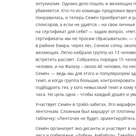
энтузиазме. Однако дело пошло, и желающих 
убавляется. Кто-то из команды предложил вр
понравилась, и теперь Семён приобретает и р
спонсоров, а если не удаётся – на свои личные
на сертификат для себя? — задаю вопрос. «Нет,
сертификаты мы не просим сбрасываться», — 
в районе Емара, через лес, Синюю сопку, около
желающих. Легко набрали группу из 13 человек
встретить рассвет. Собралось порядка 15 чело
человек, и на Фалазу – около 40 человек, по н
Семён, — ведь мы для этого и популяризуем зд
темп, и когда группа большая, контролироват
подбодрить тех, у кого невысокий темп и ком
часа. Но цель одна – чтобы каждый дошёл и ув
Участвует Семён в трэйл-забегах. Это марафон
ленточкам. Сложным был маршрут от плотины 
табличку: «Ленточек не будет, ориентируйтесь 
Семён организует эко-десанты и участвует в 
леса и побережье: «Дубки», Амбабозы, Тавайзу