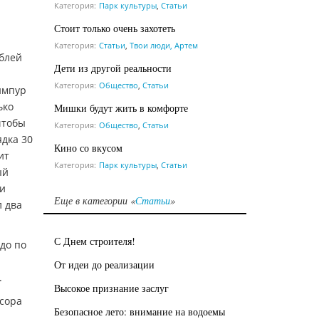
Категория:
Парк культуры
,
Статьи
Стоит только очень захотеть
Категория:
Статьи
,
Твои люди, Артем
ублей
Дети из другой реальности
Категория:
Общество
,
Статьи
импур
ько
Мишки будут жить в комфорте
чтобы
Категория:
Общество
,
Статьи
ядка 30
Кино со вкусом
ит
Категория:
Парк культуры
,
Статьи
ый
 и
Еще в категории «
Статьи
»
л два
С Днем строителя!
до по
От идеи до реализации
.
Высокое признание заслуг
усора
Безопасное лето: внимание на водоемы