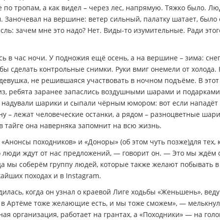
 по тропам, а как видел – через лес, напрямую. Тяжко было. Лю
м. Заночевал на вершине: ветер сильный, палатку шатает, было
сль: зачем мне это надо? Нет. Виды-то изумительные. Ради этог
 в час ночи. У подножия ещё осень, а на вершине – зима: снег
обы сделать контрольные снимки. Руки вмиг онемели от холода. 
 девушка, не решившаяся участвовать в ночном подъёме. В этот
из, ребята заранее запаслись воздушными шарами и подарками
и, надували шарики и сыпали чёрным юмором: вот если нападёт 
ну – лежат человеческие останки, а рядом – разноцветные шари
в тайге она наверняка запомнит на всю жизнь.
«Анонсы походников» и «Доноры» (об этом чуть позже)для тех, 
о люди ждут от нас предложений, — говорит он. — Это мы ждём 
гда мы соберём группу людей, которые также желают побывать в
айших походах и в Instagram.
дилась, когда он узнал о краевой Лиге ходьбы «Женьшень», вед
с в Артёме тоже желающие есть, и мы тоже сможем», — мелькну
ная организация, работает на грантах, а «Походники» — на гол