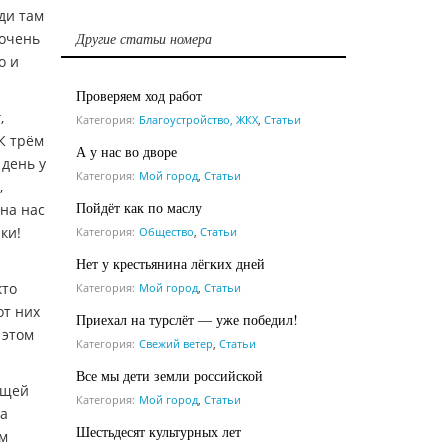
ди там
Другие статьи номера
 очень
о и
Проверяем ход работ
,
Категория:
Благоустройство, ЖКХ
,
Статьи
К трём
А у нас во дворе
 день у
Категория:
Мой город
,
Статьи
,
Пойдёт как по маслу
на нас
ки!
Категория:
Общество
,
Статьи
Нет у крестьянина лёгких дней
кто
Категория:
Мой город
,
Статьи
от них
Приехал на турслёт — уже победил!
 этом
Категория:
Свежий ветер
,
Статьи
Все мы дети земли российской
ущей
Категория:
Мой город
,
Статьи
ла
Шестьдесят культурных лет
ом