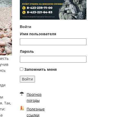
Войти
Имя пользователя
Пароль
шесть
лучив
Запомнить меня
ись
Войти
иди
Прогноз
ми
погоды
. Так,
Полезные
ти:
ссылки
за