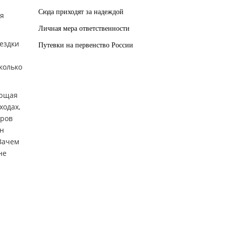
Сюда приходят за надеждой
ая
Личная мера ответственности
оездки
Путевки на первенство России
колько
ающая
ходах,
оров
ан
Зачем
не