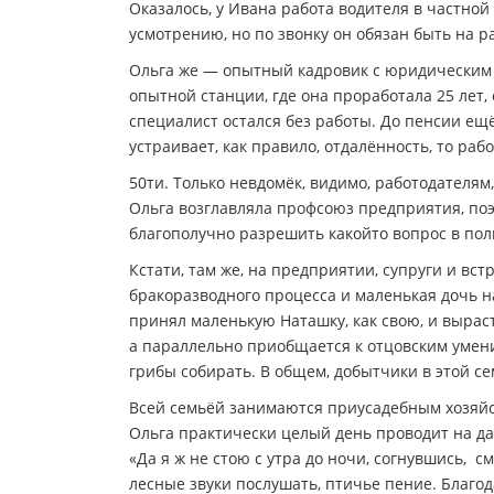
Оказалось, у Ивана работа водителя в частно
усмотрению, но по звонку он обязан быть на р
Ольга же — опытный кадровик с юридическим о
опытной станции, где она проработала 25 лет
специалист остался без работы. До пенсии ещё 
устраивает, как правило, отдалённость, то раб
50­ти. Только невдомёк, видимо, работодателям
Ольга возглавляла профсоюз предприятия, поэт
благополучно разрешить какой­то вопрос в пол
Кстати, там же, на предприятии, супруги и вст
бракоразводного процесса и маленькая дочь на
принял маленькую Наташку, как свою, и выраст
а параллельно приобщается к отцовским умени
грибы собирать. В общем, добытчики в этой сем
Всей семьёй занимаются приусадебным хозяйст
Ольга практически целый день проводит на да
«Да я ж не стою с утра до ночи, согнувшись, ­ 
лесные звуки послушать, птичье пение. Благод