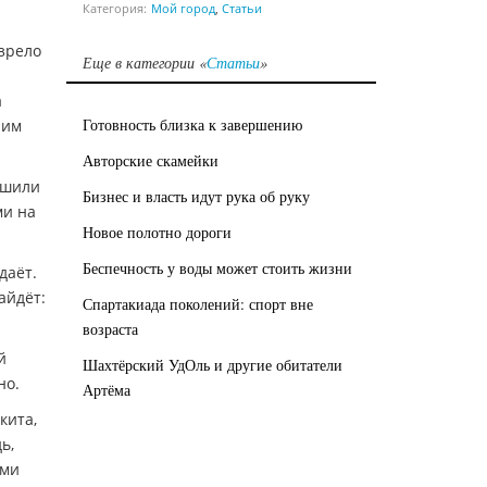
Категория:
Мой город
,
Статьи
озрело
Еще в категории «
Статьи
»
­
а
Готовность близка к завершению
ним
Авторские скамейки
ешили
Бизнес и власть идут рука об руку
ми на
Новое полотно дороги
Беспечность у воды может стоить жизни
даёт.
айдёт:
Спартакиада поколений: спорт вне
возраста
й
Шахтёрский УдОль и другие обитатели
но.
Артёма
кита,
ь,
ими