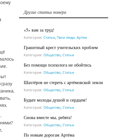
воему
Другие статьи номера
й
«5» вам за труд!
Категория:
Статьи
,
Твои люди, Артем
Гранитный крест учительских проблем
Ещё
Категория:
Общество
,
Статьи
валось
Без помощи психолога не обойтись
ние.
Категория:
Общество
,
Статьи
пыт
Шахтёров не стереть с артёмовской земли
 сразу
Категория:
Общество
,
Статьи
ханика,
вать,
Будьте молоды душой и сердцем!
иях.
Категория:
Общество
,
Статьи
.
Снова вместе мы, ребята!
днями?
Категория:
Общество
,
Статьи
,
По новым дорогам Артёма