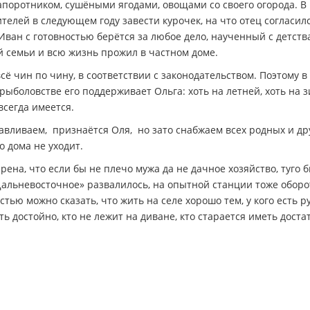
апоротником, сушёными ягодами, овощами со своего огорода. В
елей в следующем году завести курочек, на что отец согласил
Иван с готовностью берётся за любое дело, наученный с детств
й семьи и всю жизнь прожил в частном доме.
сё чин по чину, в соответствии с законодательством. Поэтому в
в рыболовстве его поддерживает Ольга: хоть на летней, хоть на 
всегда имеется.
вливаем, ­ признаётся Оля, ­ но зато снабжаем всех родных и др
о дома не уходит.
рена, что если бы не плечо мужа да не дачное хозяйство, туго 
альневосточное» развалилось, на опытной станции тоже оборо
стью можно сказать, что жить на селе хорошо тем, у кого есть р
ь достойно, кто не лежит на диване, кто старается иметь доста