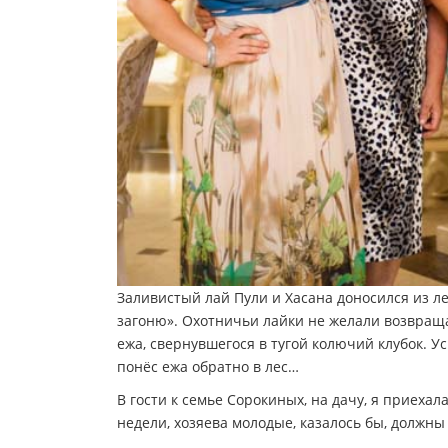
Заливистый лай Пули и Хасана доносился из лес
загоню». Охотничьи лайки не желали возвраща
ежа, свернувшегося в тугой колючий клубок. У
понёс ежа обратно в лес…
В гости к семье Сорокиных, на дачу, я приеха
недели, хозяева молодые, казалось бы, должны