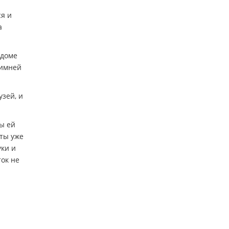
ся и
а
 доме
зимней
узей, и
бы ей
ты уже
уки и
ток не