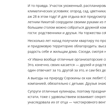
И то правда. Участок ухоженный, распланиро
климатических условиях: огород, сад, цветники
аж 28 в этом году! И для отдыха всё предусмотр
летним Никитой соорудили своими руками из п
большим столом можно собраться дружной комп
гости: родственники и друзья. На торжества с
Несколько лет назад получили квартиру по про
и придомовую территорию облагородить: выса
радость себе и жильцам дома. Соседи, смотря 
«У Ивана вообще отличные организаторские спосо
Это, конечно, своих касается — друзей и родс
один отвечает за то, другой за это, и сам без д
А выезды на природу Сорокины ох как любят! О
компанией, обязательно с детьми. Друзья знают
Супруги­ отличные кулинары, поэтому празднич
кстати, тоже с удовольствием осваивает секрет
унаследовала их от отца — чистокровного вен