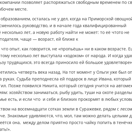
й компании позволяет распоряжаться свободным временем по с
абочем месте.
бразованием, осталась не у дел, когда на Приморской овощно
, сменилось руководство, и в начале года квалифицированный
несколько лет, а новую работу найти не может: то её что­то не
отодателя, чаще — возраст, ей ближе к
, что опыт, как говорится, не «пропьёшь» ни в каком возрасте. 
ому несколько лет выступала «ходоком» от народа. И когда уда
ьзу трудящихся, это всегда приносило ей большое удовлетворе
ретились четверть века назад. На тот момент у Ольги уже был о
 руках. Судьба преподнесла ей подарок в лице Ивана, который
ил. Позже появился Никита, который сегодня учится на автоме
ям: хозяйством заниматься, рыбу удить, туши на охоте разделы
ье есть, и если что ­ и себя и близких прокормят в любых услов
вом на восемнадцати сотках земли в Суражевке, рядом с лесом
че. Знакомые удивляются, что, мол, там можно делать целыми 
смеётся она, ­ между делом приятно просто чайку попить в тенёчке
ать!».