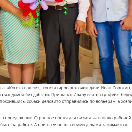
а. «Кого­то нашли», ­ констатировал хозяин дачи Иван Сорокин, 
ться домой без добычи. Пришлось Ивану взять «трофей» ­ бедн
спокоившись, собаки деловито отправились по вольерам, а хозя
ла в понедельник. Странное время для визита — начало рабочей
 быть на работе. А они на участке своими делами занимаются.