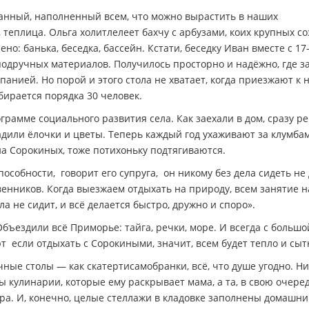
ванный, наполненный всем, что можно вырастить в наших
, теплица. Ольга холит­лелеет бахчу с арбузами, коих крупных с
ено: банька, беседка, бассейн. Кстати, беседку Иван вместе с 17
одручных материалов. Получилось просторно и надёжно, где з
анией. Но порой и этого стола не хватает, когда приезжают к 
обирается порядка 30 человек.
грамме социального развития села. Как заехали в дом, сразу р
дили ёлочки и цветы. Теперь каждый год ухаживают за клумба
на Сорокиных, тоже потихоньку подтягиваются.
бности, ­ говорит его супруга, ­ он никому без дела сидеть не 
твенников. Когда выезжаем отдыхать на природу, всем занятие н
ела не сидит, и всё делается быстро, дружно и споро».
бъездили всё Приморье: тайга, речки, море. И всегда с большо
 ­ если отдыхать с Сорокиными, значит, всем будет тепло и сыт
ные столы — как скатерти­самобранки, всё, что душе угодно. Ни
ы кулинарии, которые ему раскрывает мама, а та, в свою очеред
гра. И, конечно, целые стеллажи в кладовке заполнены домашн