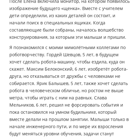
После Елена включила монитор, на котором появилось
изображение будущего «щенка». Вместе с учителем
дети определили, из каких деталей он состоит, и
начали поиск в специальных ящиках. Когда
составляющие были собраны, началось волшебство
конструирования, за которым эти малыши и пришли.
Я познакомился с моими мимолётными коллегами по
роботворчеству. Гордей Шевцов, 5 лет, в будущем
хочет сделать робота-машину, чтобы ездила, куда он
скажет. Максим Белоконский, 6 лет, изобретёт робота-
друга, но отказываться от дружбы с человеками не
собирается. Ярик Балышев, 5 лет, также хочет сделать
робота в человеческом обличье, но ростом не выше
метра, чтобы играть с ним на равных. Слава
Мельников, 6 лет, решил не форсировать события и
пока остановился на умном будильнике, который
вместе делали на прошлом занятии. Малыши только в
начале инженерного пути, и по мере их взросления
будут меняться уровни обучения, задачи станут