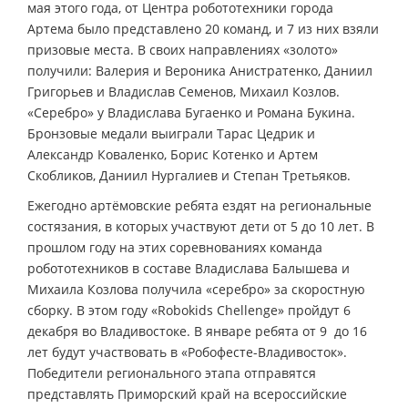
мая этого года, от Центра робототехники города
Артема было представлено 20 команд, и 7 из них взяли
призовые места. В своих направлениях «золото»
получили: Валерия и Вероника Анистратенко, Даниил
Григорьев и Владислав Семенов, Михаил Козлов.
«Серебро» у Владислава Бугаенко и Романа Букина.
Бронзовые медали выиграли Тарас Цедрик и
Александр Коваленко, Борис Котенко и Артем
Скобликов, Даниил Нургалиев и Степан Третьяков.
Ежегодно артёмовские ребята ездят на региональные
состязания, в которых участвуют дети от 5 до 10 лет. В
прошлом году на этих соревнованиях команда
робототехников в составе Владислава Балышева и
Михаила Козлова получила «серебро» за скоростную
сборку. В этом году «Robokids Chellenge» пройдут 6
декабря во Владивостоке. В январе ребята от 9 до 16
лет будут участвовать в «Робофесте-Владивосток».
Победители регионального этапа отправятся
представлять Приморский край на всероссийские