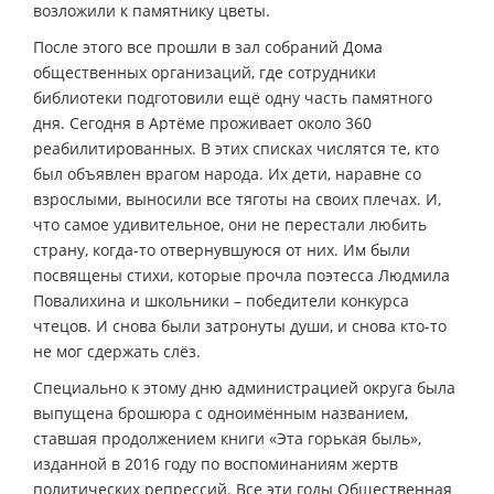
возложили к памятнику цветы.
После этого все прошли в зал собраний Дома
общественных организаций, где сотрудники
библиотеки подготовили ещё одну часть памятного
дня. Сегодня в Артёме проживает около 360
реабилитированных. В этих списках числятся те, кто
был объявлен врагом народа. Их дети, наравне со
взрослыми, выносили все тяготы на своих плечах. И,
что самое удивительное, они не перестали любить
страну, когда-то отвернувшуюся от них. Им были
посвящены стихи, которые прочла поэтесса Людмила
Повалихина и школьники – победители конкурса
чтецов. И снова были затронуты души, и снова кто-то
не мог сдержать слёз.
Специально к этому дню администрацией округа была
выпущена брошюра с одноимённым названием,
ставшая продолжением книги «Эта горькая быль»,
изданной в 2016 году по воспоминаниям жертв
политических репрессий. Все эти годы Общественная