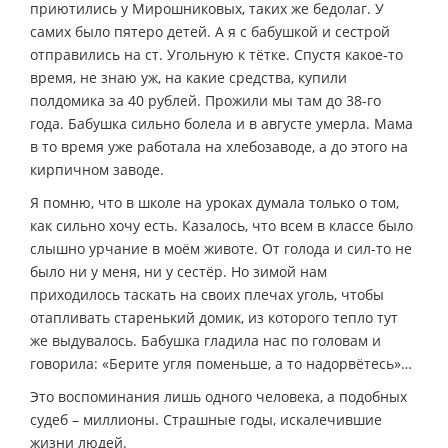
приютились у Мирошниковых, таких же бедолаг. У
самих было пятеро детей. А я с бабушкой и сестрой
отправились на ст. Угольную к тётке. Спустя какое-то
время, не знаю уж, на какие средства, купили
полдомика за 40 рублей. Прожили мы там до 38-го
года. Бабушка сильно болела и в августе умерла. Мама
в то время уже работала на хлебозаводе, а до этого на
кирпичном заводе.
Я помню, что в школе на уроках думала только о том,
как сильно хочу есть. Казалось, что всем в классе было
слышно урчание в моём животе. От голода и сил-то не
было ни у меня, ни у сестёр. Но зимой нам
приходилось таскать на своих плечах уголь, чтобы
отапливать старенький домик, из которого тепло тут
же выдувалось. Бабушка гладила нас по головам и
говорила: «Берите угля поменьше, а то надорвётесь»…
Это воспоминания лишь одного человека, а подобных
судеб – миллионы. Страшные годы, искалечившие
жизни людей.