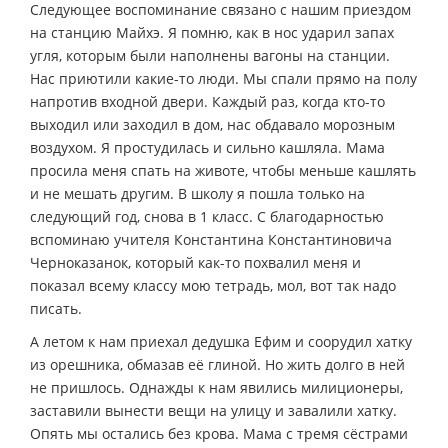
Следующее воспоминание связано с нашим приездом
на станцию Майхэ. Я помню, как в нос ударил запах
угля, которым были наполнены вагоны на станции.
Нас приютили какие-то люди. Мы спали прямо на полу
напротив входной двери. Каждый раз, когда кто-то
выходил или заходил в дом, нас обдавало морозным
воздухом. Я простудилась и сильно кашляла. Мама
просила меня спать на животе, чтобы меньше кашлять
и не мешать другим. В школу я пошла только на
следующий год, снова в 1 класс. С благодарностью
вспоминаю учителя Константина Константиновича
Черноказанок, который как-то похвалил меня и
показал всему классу мою тетрадь, мол, вот так надо
писать.
А летом к нам приехал дедушка Ефим и соорудил хатку
из орешника, обмазав её глиной. Но жить долго в ней
не пришлось. Однажды к нам явились милиционеры,
заставили вынести вещи на улицу и завалили хатку.
Опять мы остались без крова. Мама с тремя сёстрами