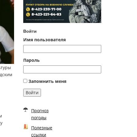
Войти
Имя пользователя
Пароль
ьтуры
одским
Запомнить меня
Войти
Прогноз
м
погоды
жу
Полезные
ссылки