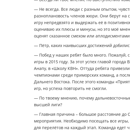
— Не всегда. Все люди с разным опытом, чувс
разноплановость членов жюри. Они берут на се
игру непредвзято и выдержать её в позитивно
оцениваю их плюсы и минусы, но это моё мнени
оценят сказанное смехом или аплодисментами
— Пётр, каких наивысших достижений добилис
— Побед у наших ребят было много. Пожалуй, 
игры в 2015 году. За этот успех главой горо
Анапу, в «Школу КВН». Оттуда ребята привезли
чемпионами среди приморских команд, а после
Дальнего Востока. После этого команды «Прия
игр, но успеха повторить не смогли.
— По твоему мнению, почему дальневосточные
высшей лиги?
— Главная причина – большое расстояние до С
мероприятия. Необходимо посещать все игры, 
для перелётов на каждый этап. Команда едет чи