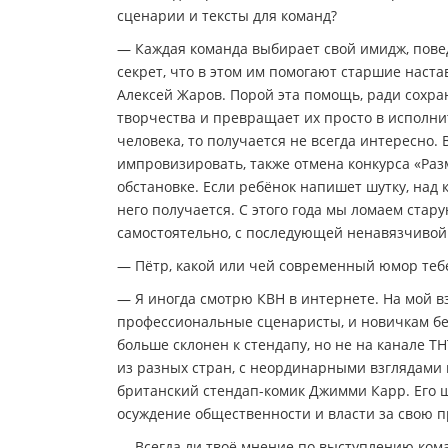
сценарии и тексты для команд?
— Каждая команда выбирает свой имидж, повед
секрет, что в этом им помогают старшие наста
Алексей Жаров. Порой эта помощь, ради сохра
творчества и превращает их просто в исполните
человека, то получается не всегда интересно. 
импровизировать, также отмена конкурса «Ра
обстановке. Если ребёнок напишет шутку, над к
него получается. С этого года мы ломаем стар
самостоятельно, с последующей ненавязчиво
— Пётр, какой или чей современный юмор теб
— Я иногда смотрю КВН в интернете. На мой в
профессиональные сценаристы, и новичкам бе
больше склонен к стендапу, но не на канале 
из разных стран, с неординарными взглядами
британский стендап-комик Джимми Карр. Его 
осуждение общественности и власти за свою п
— Всегда ли твоё мнение по выступлению ком