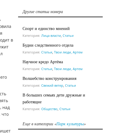
Другие статьи номера
ь
товила
Спорт и единство мнений
ия
Категория:
Лица власти
,
Статьи
одит в
Будни следственного отдела
ужит
Категория:
Статьи
,
Твои люди, Артем
ел
Научное кредо Артёма
Категория:
Статьи
,
Твои люди, Артем
 его
Волшебство конструирования
Категория:
Свежий ветер
,
Статьи
сть
В больших семьях дети дружные и
вять
работящие
, над
Категория:
Общество
,
Статьи
 что
Еще в категории «
Парк культуры
»
пишет