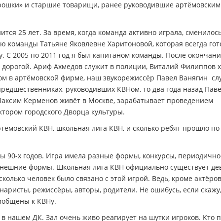
рошки» и старшие товарищи, ранее руководившие артёмовским
ся 25 лет. За время, когда команда активно играла, сменилос
лю команды Татьяне Яковлевне Харитоновой, которая всегда го
. С 2005 по 2011 год я был капитаном команды. После окончан
дорогой. Ариф Ахмедов служит в полиции, Виталий Филиппов х
ом в артёмовской фирме, наш звукорежиссёр Павел Ванягин сл
 предшественниках, руководивших КВНом, то два года назад Пав
 Максим Керменов живёт в Москве, зарабатывает проведением
тором городского Дворца культуры.
тёмовский КВН, школьная лига КВН, и сколько ребят прошло по
ы 90-х годов. Игра имела разные формы, конкурсы, периодично
нынешние формы. Школьная лига КВН официально существует де
сколько человек было связано с этой игрой. Ведь, кроме актёров
аристы, режиссёры, авторы, родители. Не ошибусь, если скажу,
риобщены к КВНу.
в нашем ДК. Зал очень живо реагирует на шутки игроков. Кто 