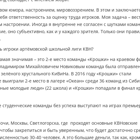
твом юмора, настроением, мировоззрением. В этом и заключает
бя ответственность за оценку труда игроков. Моя задача – вес
м настроении. Иногда я внутренне не согласен с шутками коман
е, оно субъективно, как и у каждого зрителя. Только они прав
.
ь игроки артёмовской школьной лиги КВН?
самая значимая – это 2-е место команды «Крошки» на краевом 
да Владимиром Михайловичем Новиковым команда была отправлен
 зелёного хрустального КиВиНа. В 2016 году «Крошки» стали
 выиграли 2-е место в лагере «Океан» среди 36 команд из Сиби
тные молодые люди» (22 школа) и «Крошки» попадали в финал 
 студенческие команды без успеха выступают на играх премье
очи, Москвы, Светлогорска, где проходят основные КВНовские
чтобы закрепиться и быть уверенным, что будет достаточно ср
сленностью 30-40 человек. А это большие деньги, так как, кро