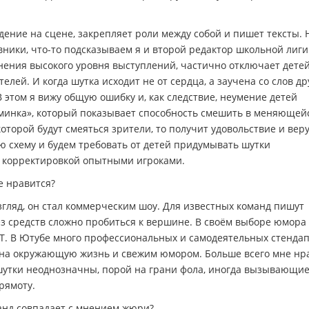
ение на сцене, закрепляет роли между собой и пишет тексты. 
вники, что-то подсказываем я и второй редактор школьной лиг
нения высокого уровня выступлений, частично отключает детей
лей. И когда шутка исходит не от сердца, а заучена со слов др
В этом я вижу общую ошибку и, как следствие, неумение детей
зминка», который показывает способность смешить в меняющей
оторой будут смеяться зрители, то получит удовольствие и веру,
ую схему и будем требовать от детей придумывать шутки
й корректировкой опытными игроками.
е нравится?
згляд, он стал коммерческим шоу. Для известных команд пишут
з средств сложно пробиться к вершине. В своём выборе юмора
ТНТ. В Ютубе много профессиональных и самодеятельных стенда
 на окружающую жизнь и свежим юмором. Больше всего мне нр
шутки неоднозначны, порой на грани фола, иногда вызывающи
рямоту.
анд совпадает с мнением жюри?