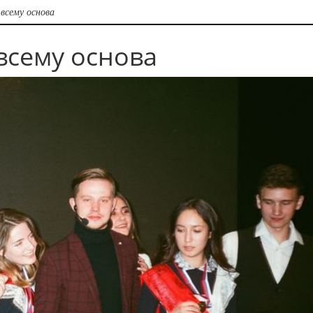
всему основа
всему основа