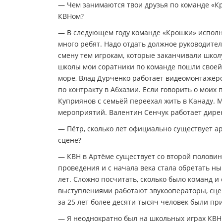
— Чем занимаются твои друзья по команде «К
КВНом?
— В следующем году команде «Крошки» исполнит
много ребят. Надо отдать должное руководите
смену тем игрокам, которые заканчивали школу
школы мои соратники по команде пошли своей 
море, Влад Дурченко работает видеомонтажёр
по контракту в Абхазии. Если говорить о моих
Куприянов с семьёй переехал жить в Канаду.
мероприятий. Валентин Сенчук работает дирек
— Пётр, сколько лет официально существует ар
сцене?
— КВН в Артёме существует со второй половин
проведения и с начала века стала обретать 
лет. Сложно посчитать, сколько было команд и 
выступлениями работают звукооператоры, сцен
за 25 лет более десяти тысяч человек были п
— Я неоднократно был на школьных играх КВН 