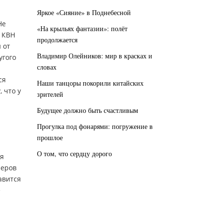
Яркое «Сияние» в Поднебесной
Не
«На крыльях фантазии»: полёт
и КВН
продолжается
 от
Владимир Олейников: мир в красках и
угого
словах
ся
Наши танцоры покорили китайских
 что у
зрителей
Будущее должно быть счастливым
Прогулка под фонарями: погружение в
прошлое
О том, что сердцу дорого
 я
перов
авится
е