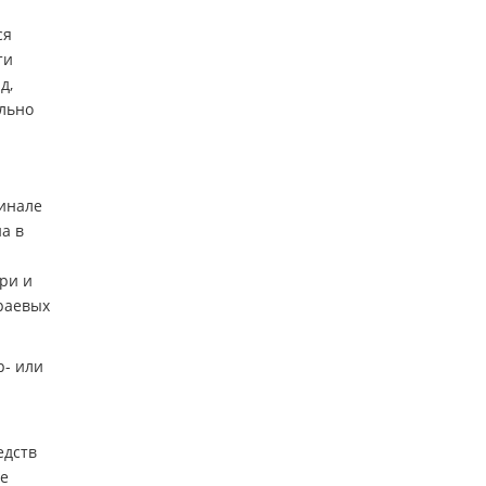
ся
ти
д,
ильно
финале
а в
ри и
краевых
р- или
едств
ме