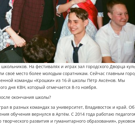
 школьников. На фестивалях и играх зал городского Дворца кул
ли своё место более молодым соратникам. Сейчас главным гор
енной команды «Крошки» из 16-й школы Пётр Аксёнов. Мы
го дня КВН, который отмечается 8-го ноября.
 после окончания школы?
грал в разных командах за университет, Владивосток и край. Об
ения обучения вернулся в Артём. С 2014 года работаю педагого
творческого развития и гуманитарного образования», руково