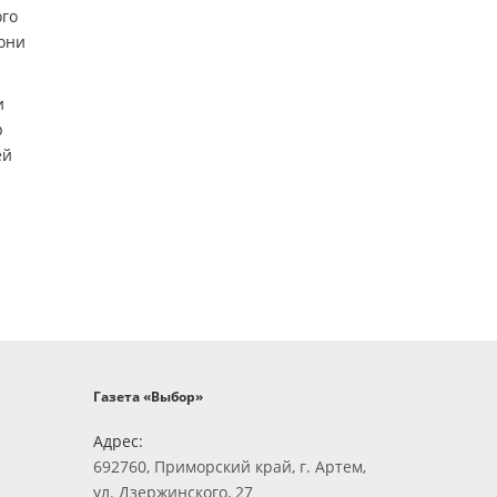
ого
 они
и
р
ей
Газета «Выбор»
Адрес:
692760, Приморский край, г. Артем,
ул. Дзержинского, 27