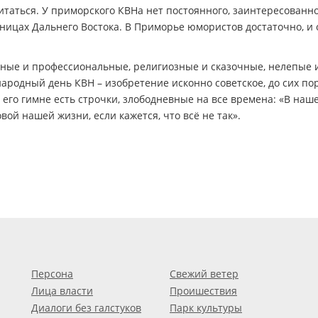
питаться. У приморского КВНа нет постоянного, заинтересованн
аницах Дальнего Востока. В Приморье юмористов достаточно, и
нные и профессиональные, религиозные и сказочные, нелепые 
ародный день КВН – изобретение исконно советское, до сих по
его гимне есть строчки, злободневные на все времена: «В наш
вой нашей жизни, если кажется, что всё не так».
Персона
Свежий ветер
Лица власти
Проишествия
Диалоги без галстуков
Парк культуры