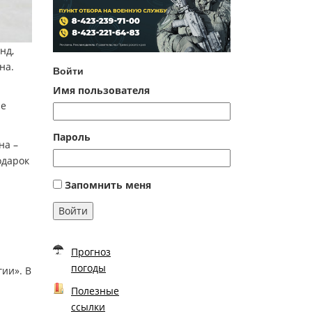
нд,
на.
Войти
Имя пользователя
ые
Пароль
на –
одарок
Запомнить меня
Войти
Прогноз
погоды
ии». В
Полезные
ссылки