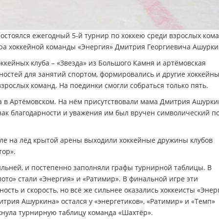
состоялся ежегодный 5-й турнир по хоккею среди взрослых кома
ра хоккейной команды «Энергия» Дмитрия Георгиевича Ашурки
оккейных клуба – «Звезда» из Большого Камня и артёмовская
ностей для занятий спортом, формировались и другие хоккейн
зрослых команд. На поединки смогли собраться только пять.
а в Артёмовском. На нём присутствовали мама Дмитрия Ашурки
нак благодарности и уважения им был вручен символический п
сле на лёд крытой арены выходили хоккейные дружины клубов
тор».
ильней, и постепенно заполняли графы турнирной таблицы. В
ото» стали «Энергия» и «Ратимир». В финальной игре эти
сть и скорость, но всё же сильнее оказались хоккеисты «Энерг
трия Ашуркина» остался у «энергетиков», «Ратимир» и «Темп»
мкнула турнирную таблицу команда «Шахтёр».