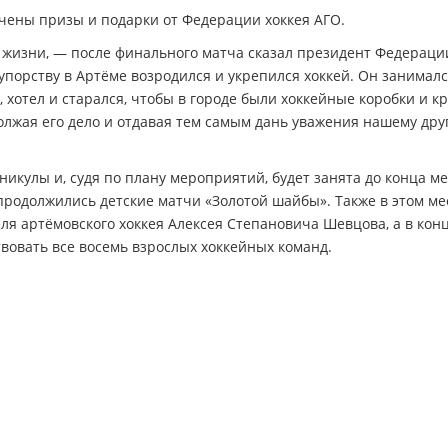
чены призы и подарки от Федерации хоккея АГО.
жизни, — после финального матча сказал президент Федераци
упорству в Артёме возродился и укрепился хоккей. Он занималс
, хотел и старался, чтобы в городе были хоккейные коробки и к
олжая его дело и отдавая тем самым дань уважения нашему дру
никулы и, судя по плану мероприятий, будет занята до конца ме
продолжились детские матчи «Золотой шайбы». Также в этом ме
ля артёмовского хоккея Алексея Степановича Шевцова, а в кон
твовать все восемь взрослых хоккейных команд.