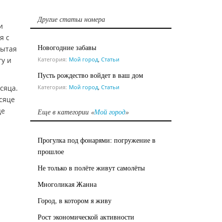
Другие статьи номера
и
я с
Новогодние забавы
рытая
Категория:
Мой город
,
Статьи
гу и
Пусть рождество войдет в ваш дом
Категория:
Мой город
,
Статьи
сяца.
сяце
це
Еще в категории «
Мой город
»
Прогулка под фонарями: погружение в
прошлое
Не только в полёте живут самолёты
Многоликая Жанна
Город, в котором я живу
Рост экономической активности