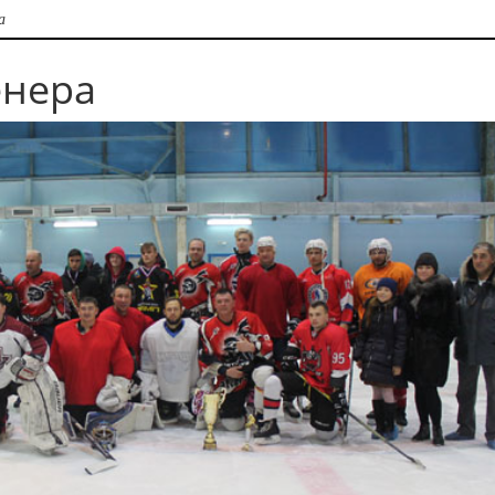
а
енера