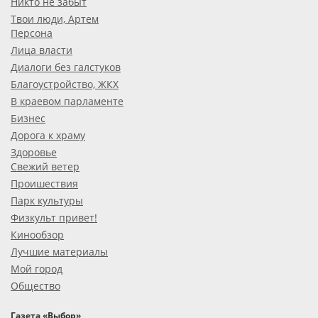
Никто не забыт
Твои люди, Артем
Персона
Лица власти
Диалоги без галстуков
Благоустройство, ЖКХ
В краевом парламенте
Бизнес
Дорога к храму
Здоровье
Свежий ветер
Проишествия
Парк культуры
Физкульт привет!
Кинообзор
Лучшие материалы
Мой город
Общество
Газета «Выбор»