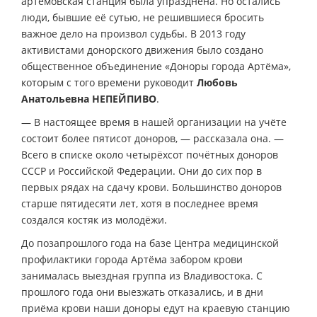
артёмовская станция была упразднена. Но остались
люди, бывшие её сутью, не решившиеся бросить
важное дело на произвол судьбы. В 2013 году
активистами донорского движения было создано
общественное объединение «Доноры города Артёма»,
которым с того времени руководит
Любовь
Анатольевна НЕПЕЙПИВО
.
— В настоящее время в нашей организации на учёте
состоит более пятисот доноров, — рассказала она. —
Всего в списке около четырёхсот почётных доноров
СССР и Российской Федерации. Они до сих пор в
первых рядах на сдачу крови. Большинство доноров
старше пятидесяти лет, хотя в последнее время
создался костяк из молодёжи.
До позапрошлого года на базе Центра медицинской
профилактики города Артёма забором крови
занималась выездная группа из Владивостока. С
прошлого года они выезжать отказались, и в дни
приёма крови наши доноры едут на краевую станцию