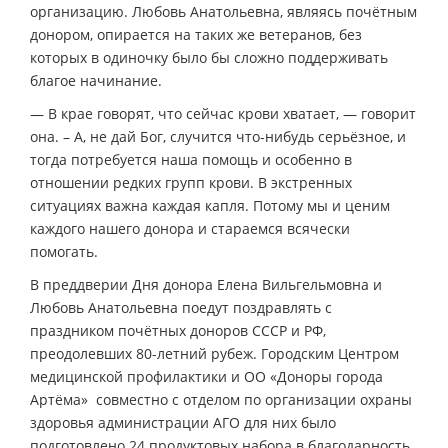
организацию. Любовь Анатольевна, являясь почётным
донором, опирается на таких же ветеранов, без
которых в одиночку было бы сложно поддерживать
благое начинание.
— В крае говорят, что сейчас крови хватает, — говорит
она. – А, не дай Бог, случится что-нибудь серьёзное, и
тогда потребуется наша помощь и особенно в
отношении редких групп крови. В экстренных
ситуациях важна каждая капля. Потому мы и ценим
каждого нашего донора и стараемся всячески
помогать.
В преддверии Дня донора Елена Вильгельмовна и
Любовь Анатольевна поедут поздравлять с
праздником почётных доноров СССР и РФ,
преодолевших 80-летний рубеж. Городским Центром
медицинской профилактики и ОО «Доноры города
Артёма» совместно с отделом по организации охраны
здоровья администрации АГО для них было
подготовлено 24 продуктовых набора в благодарность