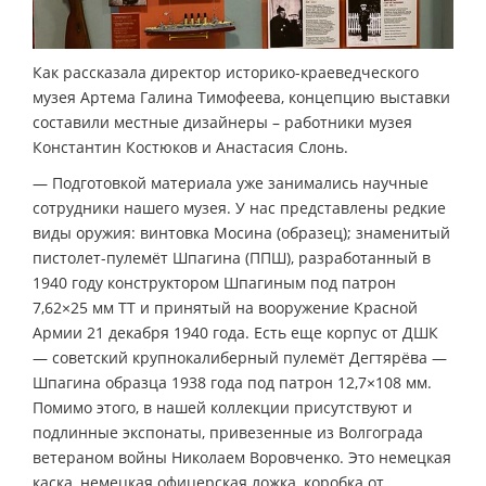
Как рассказала директор историко-краеведческого
музея Артема Галина Тимофеева, концепцию выставки
составили местные дизайнеры – работники музея
Константин Костюков и Анастасия Слонь.
— Подготовкой материала уже занимались научные
сотрудники нашего музея. У нас представлены редкие
виды оружия: винтовка Мосина (образец); знаменитый
пистолет-пулемёт Шпагина (ППШ), разработанный в
1940 году конструктором Шпагиным под патрон
7,62×25 мм ТТ и принятый на вооружение Красной
Армии 21 декабря 1940 года. Есть еще корпус от ДШК
— советский крупнокалиберный пулемёт Дегтярёва —
Шпагина образца 1938 года под патрон 12,7×108 мм.
Помимо этого, в нашей коллекции присутствуют и
подлинные экспонаты, привезенные из Волгограда
ветераном войны Николаем Воровченко. Это немецкая
каска, немецкая офицерская ложка, коробка от