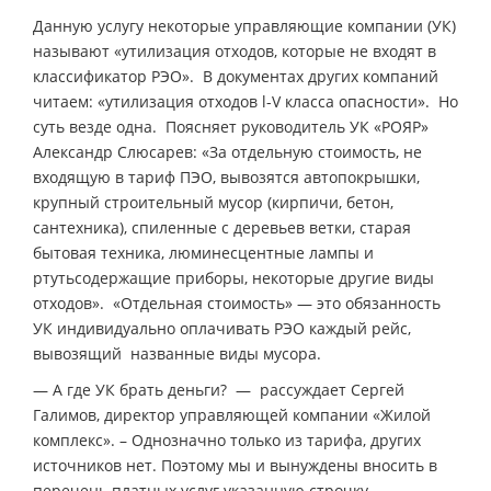
Данную услугу некоторые управляющие компании (УК)
называют «утилизация отходов, которые не входят в
классификатор РЭО». В документах других компаний
читаем: «утилизация отходов l-V класса опасности». Но
суть везде одна. Поясняет руководитель УК «РОЯР»
Александр Слюсарев: «За отдельную стоимость, не
входящую в тариф ПЭО, вывозятся автопокрышки,
крупный строительный мусор (кирпичи, бетон,
сантехника), спиленные с деревьев ветки, старая
бытовая техника, люминесцентные лампы и
ртутьсодержащие приборы, некоторые другие виды
отходов». «Отдельная стоимость» — это обязанность
УК индивидуально оплачивать РЭО каждый рейс,
вывозящий названные виды мусора.
— А где УК брать деньги? — рассуждает Сергей
Галимов, директор управляющей компании «Жилой
комплекс». – Однозначно только из тарифа, других
источников нет. Поэтому мы и вынуждены вносить в
перечень платных услуг указанную строчку.