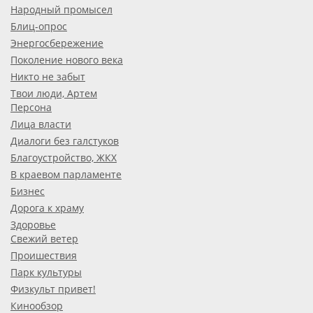
Народный промысел
Блиц-опрос
Энергосбережение
Поколение нового века
Никто не забыт
Твои люди, Артем
Персона
Лица власти
Диалоги без галстуков
Благоустройство, ЖКХ
В краевом парламенте
Бизнес
Дорога к храму
Здоровье
Свежий ветер
Проишествия
Парк культуры
Физкульт привет!
Кинообзор