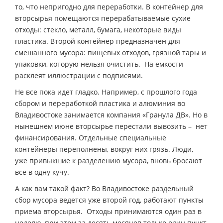
то, что непригодно для переработки. В контейнер для
вторсырья помещаются перерабатываемые сухие
отходы: стекло, металл, бумага, некоторые виды
пластика. Второй контейнер предназначен для
смешанного мусора: пищевых отходов, грязной тары и
упаковки, которую нельзя очистить. На емкости
расклеят иллюстрации с подписями.
Не все пока идет гладко. Например, с прошлого года
сбором и переработкой пластика и алюминия во
Владивостоке занимается компания «Гранула ДВ». Но в
нынешнем июне вторсырье перестали вывозить – нет
финансирования. Отдельные специальные
контейнеры переполнены, вокруг них грязь. Люди,
уже привыкшие к разделению мусора, вновь бросают
все в одну кучу.
А как вам такой факт? Во Владивостоке раздельный
сбор мусора ведется уже второй год, работают пункты
приема вторсырья. Отходы принимаются один раз в
неделю, при этом за десять месяцев только один пункт