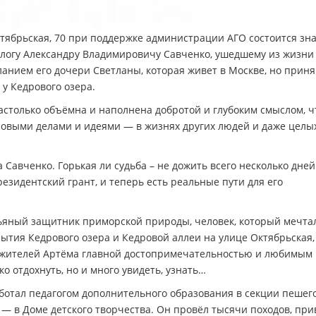
 Октябрьская, 70 при поддержке администрации АГО состоится зн
логу Александру Владимировичу Савченко, ушедшему из жизни
анием его дочери Светланы, которая живет в Москве, но прин
 у Кедрового озера.
настолько объёмна и наполнена добротой и глубоким смыслом, ч
новыми делами и идеями — в жизнях других людей и даже целы
 Савченко. Горькая ли судьба – не дожить всего несколько дней
резидентский грант, и теперь есть реальные пути для его
рьяный защитник приморской природы, человек, который мечта
ытия Кедрового озера и Кедровой аллеи на улице Октябрьская,
ля жителей Артёма главной достопримечательностью и любимым
ко отдохнуть, но и много увидеть, узнать…
работал педагогом дополнительного образования в секции пешег
 — в Доме детского творчества. Он провёл тысячи походов, при