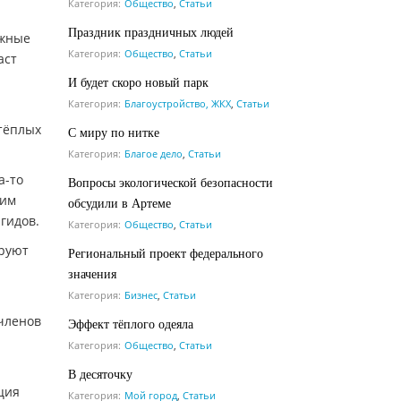
Категория:
Общество
,
Статьи
Праздник праздничных людей
ужные
Категория:
Общество
,
Статьи
аст
И будет скоро новый парк
Категория:
Благоустройство, ЖКХ
,
Статьи
тёплых
С миру по нитке
Категория:
Благое дело
,
Статьи
а-то
Вопросы экологической безопасности
ким
обсудили в Артеме
гидов.
Категория:
Общество
,
Статьи
ируют
Региональный проект федерального
значения
Категория:
Бизнес
,
Статьи
 членов
Эффект тёплого одеяла
Категория:
Общество
,
Статьи
В десяточку
ция
Категория:
Мой город
,
Статьи