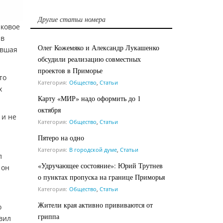
Другие статьи номера
аковое
 в
Олег Кожемяко и Александр Лукашенко
явшая
обсудили реализацию совместных
проектов в Приморье
то
Категория:
Общество
,
Статьи
х
Карту «МИР» надо оформить до 1
октября
 и не
Категория:
Общество
,
Статьи
Пятеро на одно
Категория:
В городской думе
,
Статьи
л
«Удручающее состояние»: Юрий Трутнев
 он
о пунктах пропуска на границе Приморья
Категория:
Общество
,
Статьи
Жители края активно прививаются от
о
гриппа
вил