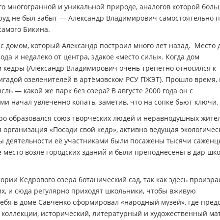
о многогранной и уникальной природе, аналогов которой боль
 труд не был забыт — Александр Владимирович самостоятельно 
самого Бикина.
с домом, который Александр построил много лет назад. Место 
ода и недалеко от центра, эдакое «место силы». Когда дом
м кедры (Александр Владимирович очень трепетно относился к
ригадой озеленителей в артёмовском РСУ ПЖЭТ). Прошло время,
сль — какой же парк без озера? В августе 2000 года он с
 начал увлечённо копать, заметив, что на сопке бьют ключи.
тро образовался союз творческих людей и неравнодушных жите
 организация «Посади свой кедр», активно ведущая экологиче
оды деятельности её участниками были посажены тысячи саженц
оё место возле городских зданий и были преподнесены в дар шк
ории Кедрового озера ботанический сад, так как здесь произра
ких, и сюда регулярно приходят школьники, чтобы вживую
себя в доме Савченко сформировал «народный музей», где пред
е коллекции, исторический, литературный и художественный ма