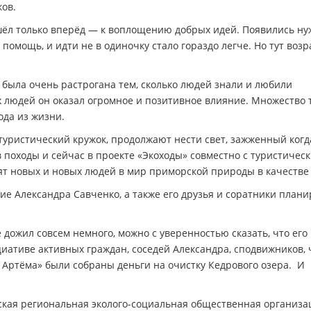
ов.
 шёл только вперёд — к воплощению добрых идей. Появились н
омощь, и идти не в одиночку стало гораздо легче. Но тут возр
 была очень растрогана тем, сколько людей знали и любили
х людей он оказал огромное и позитивное влияние. Множество 
ода из жизни.
туристический кружок, продолжают нести свет, зажженный когд
 походы и сейчас в проекте «Экоходы» совместно с туристичес
т новых и новых людей в мир приморской природы в качестве 
ие Александра Савченко, а также его друзья и соратники план
 дожил совсем немного, можно с уверенностью сказать, что его
циативе активных граждан, соседей Александра, сподвижников,
ртёма» были собраны деньги на очистку Кедрового озера. И
ская региональная эколого-социальная общественная организа