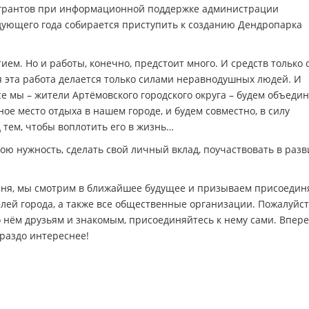
х грантов при информационной поддержке администрации
едующего года собирается приступить к созданию Дендропарка
!
ем. Но и работы, конечно, предстоит много. И средств только 
ся эта работа делается только силами неравнодушных людей. И
се мы – жители Артёмовского городского округа – будем объеди
ное место отдыха в нашем городе, и будем совместно, в силу
 тем, чтобы воплотить его в жизнь…
ою нужность, сделать свой личный вклад, поучаствовать в раз
амня, мы смотрим в ближайшее будущее и призываем присоединя
ей города, а также все общественные организации. Пожалуйст
о нём друзьям и знакомым, присоединяйтесь к нему сами. Впер
ораздо интереснее!