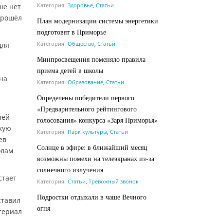
Категория:
Здоровье
,
Статьи
ше нет
прошёл
План модернизации системы энергетики
подготовят в Приморье
Категория:
Общество
,
Статьи
для
Минпросвещения поменяло правила
приема детей в школы
 на
Категория:
Образование
,
Статьи
Определены победители первого
«Предварительного рейтингового
лей
голосования» конкурса «Заря Приморья»
скую
Категория:
Парк культуры
,
Статьи
ев
Солнце в эфире: в ближайший месяц
олам
возможны помехи на телеэкранах из-за
солнечного излучения
стает
Категория:
Статьи
,
Тревожный звонок
Подростки отдыхали в чаше Вечного
ставил
огня
териал