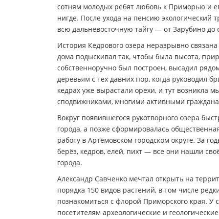
сотням молодых ребят любовь к Приморью и ег
нигде. После ухода на пенсию экологический
всю дальневосточную тайгу — от Зарубино до 
История Кедрового озера неразрывно связана 
дома подыскивал так, чтобы была высота, прир
собственноручно был построен, высадил рядо
деревьям с тех давних пор, когда руководил б
кедрах уже вырастали орехи, и тут возникла мы
сподвижниками, многими активными гражданами
Вокруг появившегося рукотворного озера быс
города, а позже сформировалась общественная
работу в Артёмовском городском округе. За г
берёз, кедров, елей, пихт — все они нашли св
города.
Александр Савченко мечтал открыть на террит
порядка 150 видов растений, в том числе ред
познакомиться с флорой Приморского края. У 
посетителям археологические и геологически