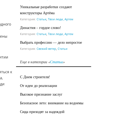
Уникальные разработки создают
конструкторы Артёма
Категория:
Статьи
,
Твои люди, Артем
одного
Династия – гордое слово!
Категория:
Статьи
,
Твои люди, Артем
нены
Выбрать профессию — дело непростое
Категория:
Свежий ветер
,
Статьи
витии
Еще в категории «
Статьи
»
ться к
С Днем строителя!
а,
еди
От идеи до реализации
Высокое признание заслуг
Безопасное лето: внимание на водоемы
Сюда приходят за надеждой