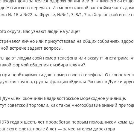
5 входят дома за железнодорожной линией от «нижнего 8-го» до
до Уткинского переулка. Из многоэтажной застройки часть дом
а № 16 и №22 на Фрунзе, №№ 1, 3, 3/1, 7 на Херсонской и все н
го округа. Вас узнают люди на улице?
 встречался лично или присутствовал на общих собраниях, здоро
йной встрече задают вопросы.
ты дают людям свой номер телефона или аккаунт инстаграма, 
 такой формой общения с избирателями?
 при необходимости даю номер своего телефона. От современ
 думская группа, группа фракции «Единая Россия» в Думе и друг
 Думы, вы окончили Владивостокское мореходное училище,
ут советской торговли. Как такое многообразие знаний пригод
 1978 года я шесть лет проработал первым помощником команд
еанского флота, после 8 лет — заместителем директора