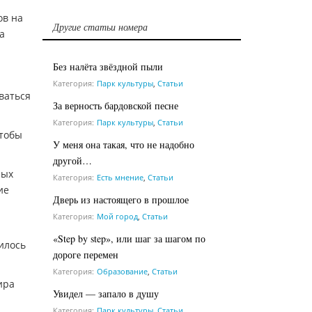
ов на
Другие статьи номера
а
Без налёта звёздной пыли
Категория:
Парк культуры
,
Статьи
ваться
За верность бардовской песне
Категория:
Парк культуры
,
Статьи
чтобы
У меня она такая, что не надобно
другой…
ных
Категория:
Есть мнение
,
Статьи
ие
Дверь из настоящего в прошлое
Категория:
Мой город
,
Статьи
«Step by step», или шаг за шагом по
илось
дороге перемен
Категория:
Образование
,
Статьи
ира
Увидел — запало в душу
Категория:
Парк культуры
,
Статьи