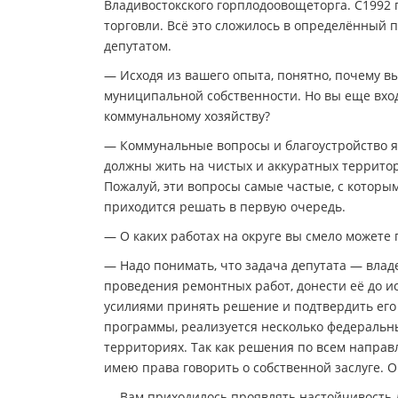
Владивостокского горплодоовощеторга. С1992 
торговли. Всё это сложилось в определённый
депутатом.
— Исходя из вашего опыта, понятно, почему в
муниципальной собственности. Но вы еще вход
коммунальному хозяйству?
— Коммунальные вопросы и благоустройство я
должны жить на чистых и аккуратных территор
Пожалуй, эти вопросы самые частые, с которы
приходится решать в первую очередь.
— О каких работах на округе вы смело можете г
— Надо понимать, что задача депутата — владе
проведения ремонтных работ, донести её до и
усилиями принять решение и подтвердить его
программы, реализуется несколько федеральн
территориях. Так как решения по всем направ
имею права говорить о собственной заслуге. 
— Вам приходилось проявлять настойчивость 