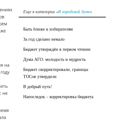
щениях
Еще в категории «
В городской думе
»
ов
воём
Быть ближе к избирателям
кже
За год сделано немало
Бюджет утверждён в первом чтении
Дума АГО: молодость и мудрость
ия на
Бюджет скорректировали, границы
 году
ТОСов утвердили
лить
В добрый путь!
с не
Напоследок – корректировка бюджета
ремя
ала