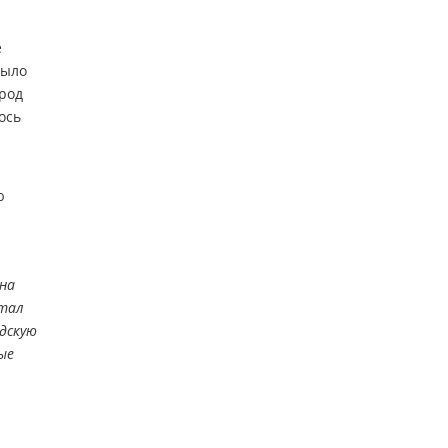
е
было
ород
ось
ю
 на
стал
дскую
ые