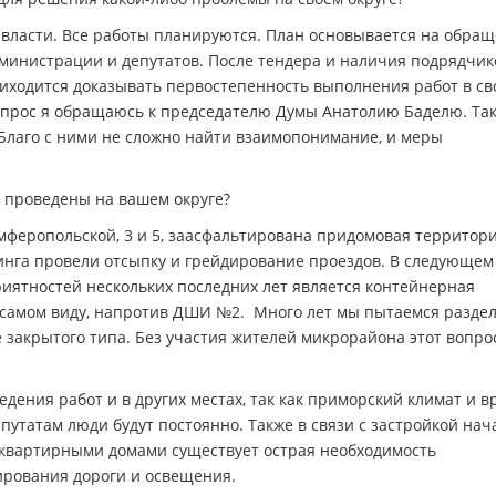
 власти. Все работы планируются. План основывается на обра
дминистрации и депутатов. После тендера и наличия подрядчик
риходится доказывать первостепенность выполнения работ в с
опрос я обращаюсь к председателю Думы Анатолию Баделю. Та
. Благо с ними не сложно найти взаимопонимание, и меры
 проведены на вашем округе?
мферопольской, 3 и 5, заасфальтирована придомовая территор
ринга провели отсыпку и грейдирование проездов. В следующем
иятностей нескольких последних лет является контейнерная
а самом виду, напротив ДШИ №2. Много лет мы пытаемся разде
е закрытого типа. Без участия жителей микрорайона этот вопро
дения работ и в других местах, так как приморский климат и в
путатам люди будут постоянно. Также в связи с застройкой нач
оквартирными домами существует острая необходимость
тирования дороги и освещения.