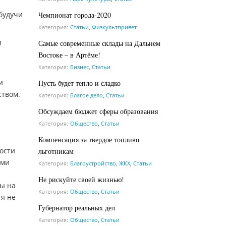
будучи
Чемпионат города-2020
Категория:
Статьи
,
Физкультпривет
и
Самые современные склады на Дальнем
Востоке – в Артёме!
Категория:
Бизнес
,
Статьи
и
Пусть будет тепло и сладко
ством.
Категория:
Благое дело
,
Статьи
Обсуждаем бюджет сферы образования
Категория:
Общество
,
Статьи
Компенсация за твердое топливо
мости
льготникам
ыми
Категория:
Благоустройство, ЖКХ
,
Статьи
Не рискуйте своей жизнью!
ты на
Категория:
Общество
,
Статьи
 я не
Губернатор реальных дел
Категория:
Общество
,
Статьи