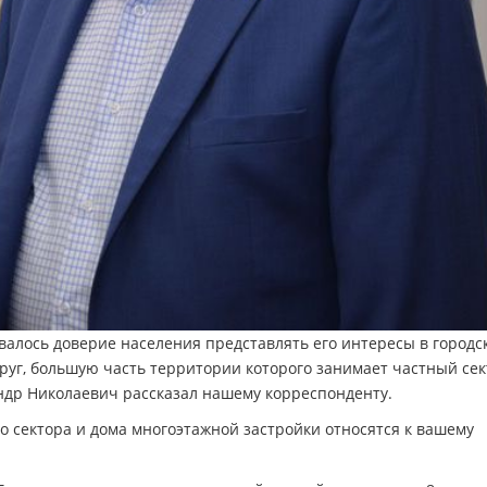
алось доверие населения представлять его интересы в городс
круг, большую часть территории которого занимает частный сек
андр Николаевич рассказал нашему корреспонденту.
о сектора и дома многоэтажной застройки относятся к вашему