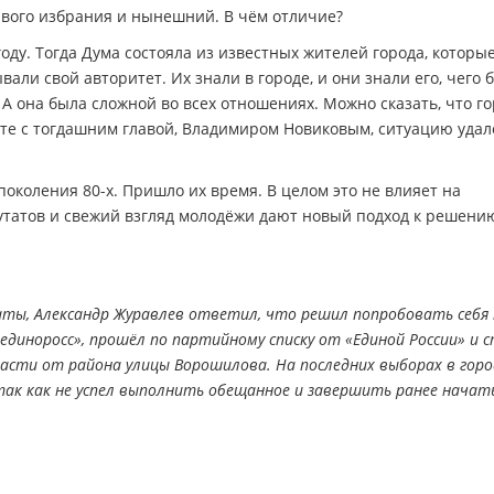
рвого избрания и нынешний. В чём отличие?
оду. Тогда Дума состояла из известных жителей города, которы
али свой авторитет. Их знали в городе, и они знали его, чего 
А она была сложной во всех отношениях. Можно сказать, что г
те с тогдашним главой, Владимиром Новиковым, ситуацию удал
околения 80-х. Пришло их время. В целом это не влияет на
утатов и свежий взгляд молодёжи дают новый подход к решени
таты, Александр Журавлев ответил, что решил попробовать себя
единоросс», прошёл по партийному списку от «Единой России» и 
асти от района улицы Ворошилова. На последних выборах в горо
 так как не успел выполнить обещанное и завершить ранее начат