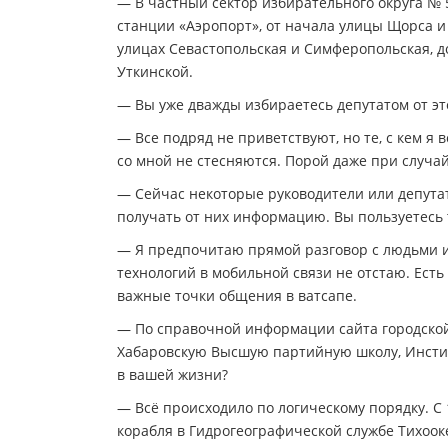
— В частный сектор избирательного округа № 
станции «Аэропорт», от начала улицы Щорса и 
улицах Севастопольская и Симферопольская, дом
Уткинской.
— Вы уже дважды избираетесь депутатом от это
— Все подряд не приветствуют, но те, с кем я
со мной не стесняются. Порой даже при случа
— Сейчас некоторые руководители или депута
получать от них информацию. Вы пользуетесь
— Я предпочитаю прямой разговор с людьми и
технологий в мобильной связи не отстаю. Есть
важные точки общения в ватсапе.
— По справочной информации сайта городской
Хабаровскую Высшую партийную школу, Инстит
в вашей жизни?
— Всё происходило по логическому порядку. С
корабля в Гидрогеографической службе Тихоок