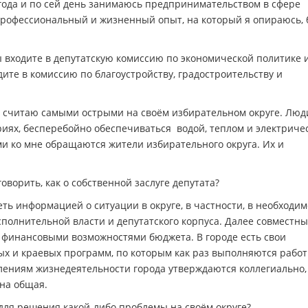
года и по сей день занимаюсь предпринимательством в сфере
 профессиональный и жизненный опыт, на который я опираюсь, 
ы входите в депутатскую комиссию по экономической политике 
ите в комиссию по благоустройству, градостроительству и
 считаю самыми острыми на своём избирательном округе. Люд
иях, бесперебойно обеспечиваться водой, теплом и электриче
ми ко мне обращаются жители избирательного округа. Их и
оворить, как о собственной заслуге депутата?
ть информацией о ситуации в округе, в частности, в необходи
сполнительной власти и депутатского корпуса. Далее совместн
 финансовыми возможностями бюджета. В городе есть свои
ых и краевых программ, по которым как раз выполняются рабо
лениям жизнедеятельности города утверждаются коллегиально,
Она общая.
для решения какой-либо проблемы на своём округе?