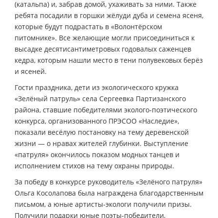
(катальпа) и, забрав домой, ухаживать за ними. Также
ребята посадили в горшки жёлуди дуба и семена ясеня,
которые будут подрастать в «Волонтёрском
питомнике». Все желающие могли присоединиться к
высадке десятисантиметровых годовалых саженцев
кедра, которым нашли место в тени полувековых берёз
и ясеней.
Гости праздника, дети из экологического кружка
«Зелёный патруль» села Сергеевка Партизанского
района, ставшие победителями эколого-поэтического
конкурса, организованного ПРЭСОО «Наследие»,
показали весёлую постановку на тему деревенской
жизни — о нравах жителей глубинки. Выступление
«патруля» окончилось показом модных танцев и
исполнением стихов на тему охраны природы.
За победу в конкурсе руководитель «Зелёного патруля»
Ольга Косолапова была награждена благодарственным
письмом, а юные артисты-экологи получили призы.
Получили подарки юные поэты-победители,