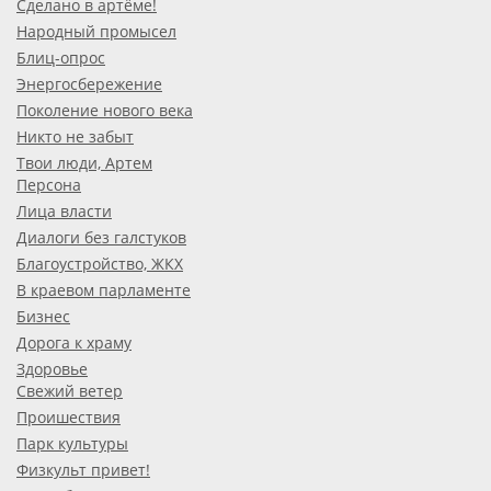
Сделано в артёме!
Народный промысел
Блиц-опрос
Энергосбережение
Поколение нового века
Никто не забыт
Твои люди, Артем
Персона
Лица власти
Диалоги без галстуков
Благоустройство, ЖКХ
В краевом парламенте
Бизнес
Дорога к храму
Здоровье
Свежий ветер
Проишествия
Парк культуры
Физкульт привет!