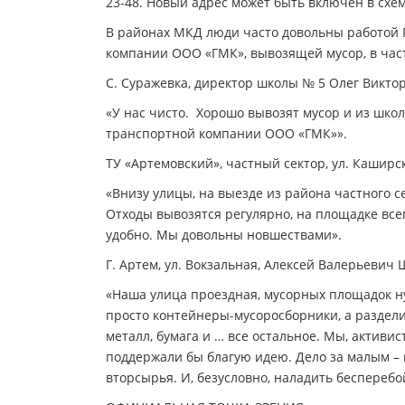
23-48. Новый адрес может быть включен в схе
В районах МКД люди часто довольны работой П
компании ООО «ГМК», вывозящей мусор, в час
С. Суражевка, директор школы № 5 Олег Викто
«У нас чисто. Хорошо вывозят мусор и из школ
транспортной компании ООО «ГМК»».
ТУ «Артемовский», частный сектор, ул. Кашир
«Внизу улицы, на выезде из района частного 
Отходы вывозятся регулярно, на площадке все
удобно. Мы довольны новшествами».
Г. Артем, ул. Вокзальная, Алексей Валерьевич
«Наша улица проездная, мусорных площадок ну
просто контейнеры-мусоросборники, а раздели
металл, бумага и … все остальное. Мы, активи
поддержали бы благую идею. Дело за малым –
вторсырья. И, безусловно, наладить бесперебо