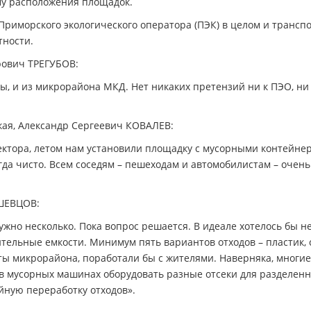
му расположения площадок.
риморского экологического оператора (ПЭК) в целом и трансп
тности.
рович ТРЕГУБОВ:
ы, и из микрорайона МКД. Нет никаких претензий ни к ПЭО, ни
ская, Александр Сергеевич КОВАЛЕВ:
сектора, летом нам установили площадку с мусорными контейне
гда чисто. Всем соседям – пешеходам и автомобилистам – очень
 ШЕВЦОВ:
жно несколько. Пока вопрос решается. В идеале хотелось бы н
тельные емкости. Минимум пять вариантов отходов – пластик, с
сты микрорайона, поработали бы с жителями. Наверняка, многие
 в мусорных машинах оборудовать разные отсеки для разделенн
йную переработку отходов».