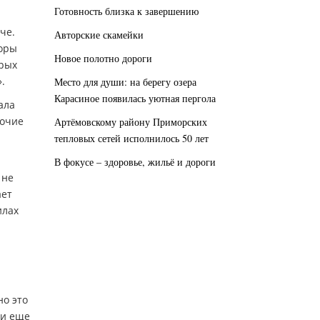
Готовность близка к завершению
че.
Авторские скамейки
горы
Новое полотно дороги
орых
.
Место для души: на берегу озера
Карасиное появилась уютная пергола
ала
бочие
Артёмовскому району Приморских
тепловых сетей исполнилось 50 лет
В фокусе – здоровье, жильё и дороги
 не
ает
илах
но это
ки еще