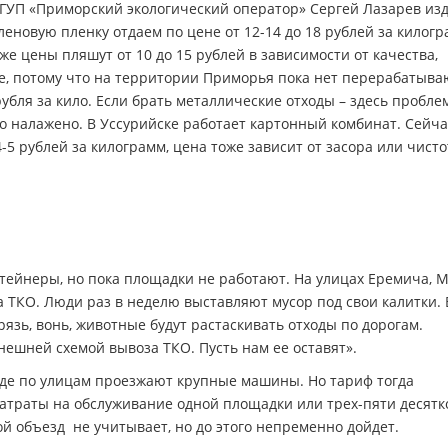
КГУП «Приморский экологический оператор» Сергей Лазарев и
еновую пленку отдаем по цене от 12-14 до 18 рублей за килогр
е цены пляшут от 10 до 15 рублей в зависимости от качества,
ое, потому что на территории Приморья пока нет перерабатыв
убля за кило. Если брать металлические отходы – здесь пробле
шо налажено. В Уссурийске работает картонный комбинат. Сейч
-5 рублей за килограмм, цена тоже зависит от засора или чисто
нтейнеры, но пока площадки не работают. На улицах Еремича, 
а ТКО. Люди раз в неделю выставляют мусор под свои калитки.
рязь, вонь, животные будут растаскивать отходы по дорогам.
ешней схемой вывоза ТКО. Пусть нам ее оставят».
, где по улицам проезжают крупные машины. Но тариф тогда
затраты на обслуживание одной площадки или трех-пяти десятк
 объезд не учитывает, но до этого непременно дойдет.