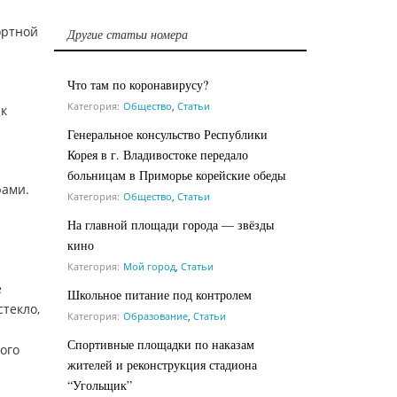
ортной
Другие статьи номера
Что там по коронавирусу?
Категория:
Общество
,
Статьи
 к
Генеральное консульство Республики
Корея в г. Владивостоке передало
больницам в Приморье корейские обеды
рами.
Категория:
Общество
,
Статьи
На главной площади города — звёзды
кино
Категория:
Мой город
,
Статьи
е
Школьное питание под контролем
текло,
Категория:
Образование
,
Статьи
Спортивные площадки по наказам
ого
жителей и реконструкция стадиона
“Угольщик”