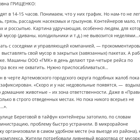
ловна ГРИЩЕНКО:
т в 14-15 часов. Понимаем, что у них график. Но нам-то не лег
, грязь, рассадник насекомых и грызунов. Контейнеров мало, 
ах и россыпью. Картина удручающая, особенно людям, для кот
 мусор (диваны, холодильники и т.д.) не вывозится неделями…»
тать с соседями и управляющей компанией, — прокомментиров
ыставлять свой мусор в закрытых (завязанных) пакетах. А ра
ке. Машины ООО «ГМК» в день делают три-четыре рейса по
тра всех не охватить. Нужно приспосабливаться…
н в черте Артемовского городского округа подобных жалоб пока
 зафиксирован. «Скоро и у нас недовольные появятся, — вздых
 домашние животные – их зона ответственности. Даже в «Прав
олько в строго отведенных местах. Но пока никого всерьез не
…».
улице Береговой в тайфун контейнеры затопило, по словам
министрацию, проблему быстро устранили. В микрорайоне
ку организовали в самом удобном месте (на выезде из района), 
 комплекса. Жители потребовали ливневый водоотвод от мусор