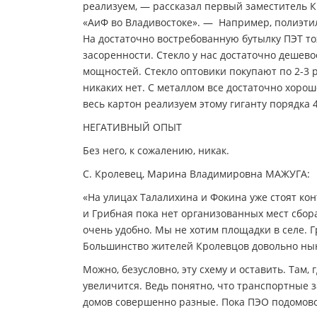
реализуем, — рассказал первый заместитель 
«АиФ во Владивостоке». — Например, полиэтил
На достаточно востребованную бутылку ПЭТ тож
засоренности. Стекло у нас достаточно дешев
мощностей. Стекло оптовики покупают по 2-3 р
никаких нет. С металлом все достаточно хоро
весь картон реализуем этому гиганту порядка 4
НЕГАТИВНЫЙ ОПЫТ
Без него, к сожалению, никак.
С. Кролевец, Марина Владимировна МАЖУГА:
«На улицах Талалихина и Фокина уже стоят ко
и Грибная пока нет организованных мест сбор
очень удобно. Мы не хотим площадки в селе. Г
Большинство жителей Кролевцов довольно нын
Можно, безусловно, эту схему и оставить. Там
увеличится. Ведь понятно, что транспортные 
домов совершенно разные. Пока ПЭО подомовой