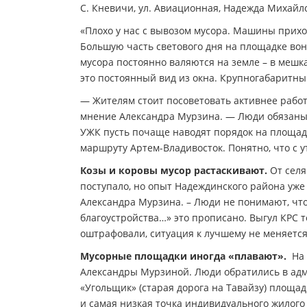
С. Кневичи, ул. Авиационная, Надежда Михай
«Плохо у нас с вывозом мусора. Машины приходя
Большую часть светового дня на площадке вонь
мусора постоянно валяются на земле – в мешк
это постоянный вид из окна. Крупногабаритный
— Жителям стоит посоветовать активнее рабо
мнение Александра Мурзина. — Люди обязаны в
УЖК пусть почаще наводят порядок на площад
маршруту Артем-Владивосток. Понятно, что с у
Козы и коровы мусор растаскивают.
От селя
поступало, но опыт Надеждинского района уже
Александра Мурзина. – Люди не понимают, что
благоустройства…» это прописано. Выгул КРС т
оштрафовали, ситуация к лучшему не меняется
Мусорные площадки иногда «плавают».
На 
Александры Мурзиной. Люди обратились в ад
«Угольщик» (старая дорога на Тавайзу) площад
и самая низкая точка индивидуального жилого