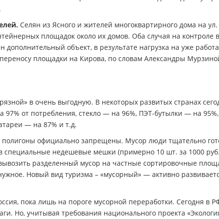
.
елей.
Селян из Ясного и жителей многоквартирного дома на ул.
нтейнерных площадок около их домов. Оба случая на контроле 
н дополнительный объект, в результате нагрузка на уже рабо
 переносу площадки на Кирова, по словам Александры Мурзино
грязной» в очень выгодную. В некоторых развитых странах сег
а 97% от потребления, стекло — на 96%, ПЭТ-бутылки — на 95%,
тареи — на 87% и т.д.
е полигоны официально запрещены. Мусор люди тщательно гот
в специальные недешевые мешки (примерно 10 шт. за 1000 руб.
 вывозить разделенный мусор на частные сортировочные площ
нужное. Новый вид туризма – «мусорный» — активно развиваетс
оссия, пока лишь на пороге мусорной переработки. Сегодня в РФ
ги. Но, учитывая требования национального проекта «Экология