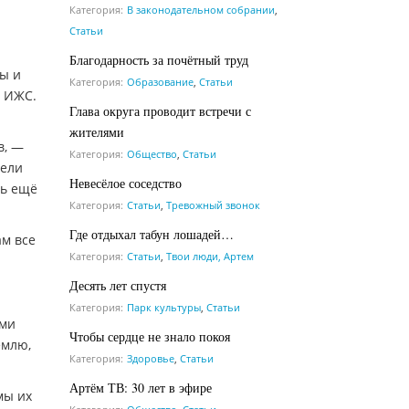
Категория:
В законодательном собрании
,
Статьи
Благодарность за почётный труд
ы и
Категория:
Образование
,
Статьи
в ИЖС.
Глава округа проводит встречи с
жителями
в, —
Категория:
Общество
,
Статьи
тели
Невесёлое соседство
ть ещё
Категория:
Статьи
,
Тревожный звонок
Где отдыхал табун лошадей…
ам все
Категория:
Статьи
,
Твои люди, Артем
Десять лет спустя
Категория:
Парк культуры
,
Статьи
ыми
Чтобы сердце не знало покоя
емлю,
Категория:
Здоровье
,
Статьи
Артём ТВ: 30 лет в эфире
мы их