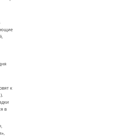
в
тающие
й,
одня
овят к
).
адки
я в
,
»,