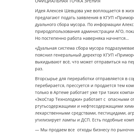
ОФИЦИАЛЬНАЯ ТОЧКА ЗРЕНИЯ
Идея Алексея Шевцова уже воплощается в жиз
предлагают подать заявления в КГУП «Приморс
дуального сбора мусора. По информации Алек
природопользования администрации АГО, пока
Но постепенно работа наверняка начнется…
«Дуальная система сбора мусора подразумевае
пояснил генеральный директор КГУП «Примор
выкидывают всё, что может отправиться на пе
раз.
Вторсырье для переработки отправляется в сор
перебирается, прессуется и продается тем ко
только в Артеме работает уже три таких комп
«ЭкоСтар Технолоджи» работает с опасными от
ртутьсодержащими и нефтесодержащими хими
лекарственными средствами, пестицидами, а
утилизирует лампы и ДСП. Есть подобные комп
— Мы продаем все отходы бизнесу по рыночной