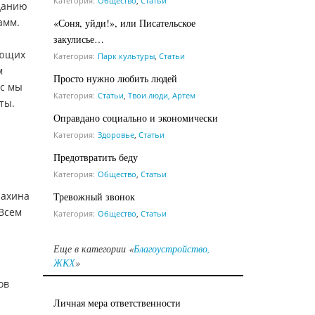
Категория:
Общество
,
Статьи
зданию
амм.
«Соня, уйди!», или Писательское
закулисье…
ающих
Категория:
Парк культуры
,
Статьи
м
Просто нужно любить людей
ас мы
Категория:
Статьи
,
Твои люди, Артем
ты.
Оправдано социально и экономически
Категория:
Здоровье
,
Статьи
Предотвратить беду
Категория:
Общество
,
Статьи
Махина
Тревожный звонок
 Всем
Категория:
Общество
,
Статьи
Еще в категории «
Благоустройство,
ЖКХ
»
ов
Личная мера ответственности