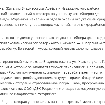
нь. Жителям Владивостока, Артёма и Надеждинского района
кий экологический оператор» на установку контейнеров для
сандры Мурзиной, начальника отдела охраны окружающей сред
 заявок нет ни от управляющих компаний, ни от микрорайоно
т, что возле домов устанавливаются два контейнера для отходо
ский экологический оператор» Антон Бибиков. — В первый жи
реработку. Во второй – мусор, который невозможно использова
тировочный комплекс во Владивостоке, на ул. Холмистую, 1. Т
мпаниям, которые занимаются глубокой утилизацией. Напомним,
ании. «Русская полимерная компания» перерабатывает пластик.
ходами: электрооборудованием, аккумуляторами, батарейками,
ческими отходами, отработанными покрышками, просроченн
грохимикатами. ООО «ДЭК-Рециклинг» очищает замазученную з
ании во Владивостоке, Уссурийске.
 цене, которая установилась на тот конкретный месяц, когда 