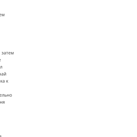
ем
 затем
е
ал
чай
ка к
тельно
еня
я