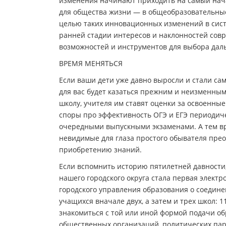
изменения начинают приходить на самый нача
для общества жизни — в общеобразовательны
целью таких инновационных изменений в сист
ранней стадии интересов и наклонностей сов
возможностей и инструментов для выбора дал
ВРЕМЯ МЕНЯТЬСЯ
Если ваши дети уже давно выросли и стали са
для вас будет казаться прежним и неизменным
школу, учителя им ставят оценки за освоенные з
споры про эффективность ОГЭ и ЕГЭ периодиче
очередными выпускными экзаменами. А тем вр
невидимые для глаза простого обывателя пре
приобретению знаний.
Если вспомнить историю пятилетней давности
нашего городского округа стала первая элект
городского управления образования о соедин
учащихся вначале двух, а затем и трех школ: 1
знакомиться с той или иной формой подачи об
общественных организаций, политических парт