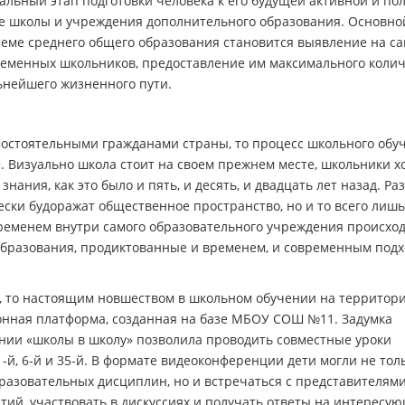
льный этап подготовки человека к его будущей активной и по
е школы и учреждения дополнительного образования. Основно
еме среднего общего образования становится выявление на с
ременных школьников, предоставление им максимального коли
ьнейшего жизненного пути.
мостоятельными гражданами страны, то процесс школьного обу
. Визуально школа стоит на своем прежнем месте, школьники х
нания, как это было и пять, и десять, и двадцать лет назад. Ра
ски будоражат общественное пространство, но и то всего лиш
еменем внутри самого образовательного учреждения происхо
образования, продиктованные и временем, и современным подх
, то настоящим новшеством в школьном обучении на территор
ронная платформа, созданная на базе МБОУ СОШ №11. Задумка
ении «школы в школу» позволила проводить совместные уроки
1-й, 6-й и 35-й. В формате видеоконференции дети могли не тол
разовательных дисциплин, но и встречаться с представителям
ий, участвовать в дискуссиях и получать ответы на интересу