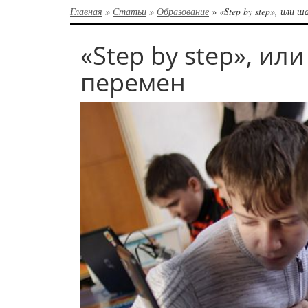
Главная
»
Статьи
»
Образование
»
«Step by step», или ш
«Step by step», ил
перемен