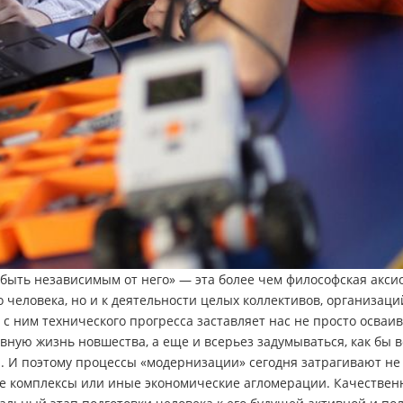
быть независимым от него» — эта более чем философская акси
 человека, но и к деятельности целых коллективов, организаци
 с ним технического прогресса заставляет нас не просто осваи
ную жизнь новшества, а еще и всерьез задумываться, как бы 
. И поэтому процессы «модернизации» сегодня затрагивают не
е комплексы или иные экономические агломерации. Качестве