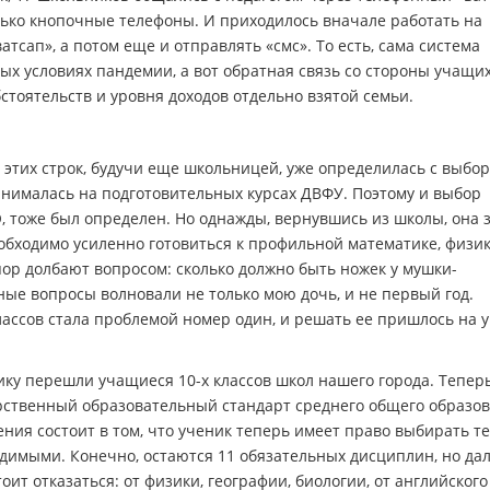
лько кнопочные телефоны. И приходилось вначале работать на
атсап», а потом еще и отправлять «смс». То есть, сама система
ых условиях пандемии, а вот обратная связь со стороны учащи
стоятельств и уровня доходов отдельно взятой семьи.
 этих строк, будучи еще школьницей, уже определилась с выбо
нималась на подготовительных курсах ДВФУ. Поэтому и выбор
, тоже был определен. Но однажды, вернувшись из школы, она 
еобходимо усиленно готовиться к профильной математике, физик
 пор долбают вопросом: сколько должно быть ножек у мушки-
ные вопросы волновали не только мою дочь, и не первый год.
ассов стала проблемой номер один, и решать ее пришлось на 
ику перешли учащиеся 10-х классов школ нашего города. Тепер
ственный образовательный стандарт среднего общего образов
ния состоит в том, что ученик теперь имеет право выбирать те
одимыми. Конечно, остаются 11 обязательных дисциплин, но да
оит отказаться: от физики, географии, биологии, от английского