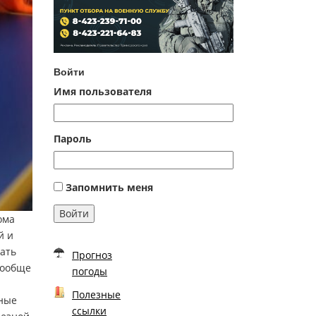
Войти
Имя пользователя
Пароль
Запомнить меня
Войти
ома
й и
вать
Прогноз
вообще
погоды
Полезные
нные
ссылки