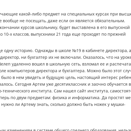
изучающие какой-либо предмет на специальных курсах при высш
е вообще не посещать, даже если он является обязательным.
окончании курсов школьнику, будет выставлена в его выпускной
ко 10-х классов, выпускники 21 года еще проходят по прежней
е одну историю. Однажды в школе №19 в кабинете директора, а
директор, ни бухгалтер их не включали. Оказалось, что на урок
елеп удаленно вошел в школьную сеть, взломал ее и распечат
оле компьютеров директора и бухгалтера. Можно было этот слу
 было в нем увидеть и будущую цель, настоящий интерес ребен
залось. Сегодня Артем уже десятиклассник и заочно обучается в
-технического института. Сам нашел сайт института, самостоя
перь по двум предметам: физика и информатика. Да простят м
: нужно ли Артему знать, сколько должно быть ножек у мушки-
м изменениям в системе общего среднего образования, нельз