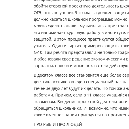
обойти стороной проектную деятельность школ
ОГЭ, отныне ученик 9-го класса должен защити
должно касаться школьной программы: можно и
можно сделать анализ музыкальных пристрасти
это напоминает курсовую работу в институте: 
защитой. В этом процессе практикуется общес
учитель. Один из ярких примеров защиты так
№10. Там ребята представляли не только гра
и обосновали свое решение экономическими в
зарплаты, налоги и иные показатели действу
В десятом классе все становится еще более с
десятиклассников введен специальный час на 
течение двух лет будут их делать. По той же 
работами. Причем, если в 11 классе учащийся н
экзаменам. Введение проектной деятельности
обращаться школьники. И, возможно, что именн
какие именно знания пригодятся на протяжен
ПРО РЫБ И ПРО ЛЮДЕЙ