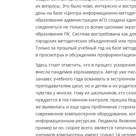
их вопросы. Это было ново, интересно и востр
день на базе «Центра информационно-методич
образования администрации АГО создана един
соединяться не только со всеми школами окру
образования ПК. Система востребована как дл
городских методических объединений или про
Только за прошлый учебный год на базе метод
в просмотрах и обсуждениях профориентацион
Здесь стоит отметить, что в процесс ускорен
внесла пандемия коронавируса. Автор уже писал
занавес учебного года осваивать в экстренно
преподавателям школ, но и детям и их родите
чувства у многих: тому из школьников, кто скл
нуждается в постоянном контроле, пришла беда-
же выявилась и еще одна проблемная сторона 
современное компьютерное оборудование, кот
информационным ресурсам. Людмила Яковлевна
пример (и он, скорее всего, является типичным)
учеников компьютеры имеют только 14 человек