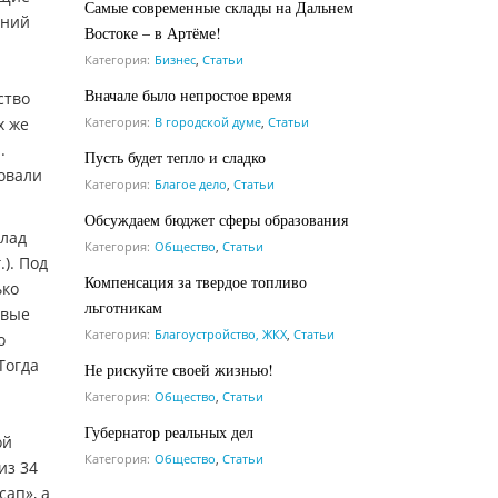
Самые современные склады на Дальнем
шний
Востоке – в Артёме!
Категория:
Бизнес
,
Статьи
Вначале было непростое время
ство
Категория:
В городской думе
,
Статьи
х же
.
Пусть будет тепло и сладко
овали
Категория:
Благое дело
,
Статьи
Обсуждаем бюджет сферы образования
клад
Категория:
Общество
,
Статьи
). Под
Компенсация за твердое топливо
ько
льготникам
ивые
Категория:
Благоустройство, ЖКХ
,
Статьи
о
Тогда
Не рискуйте своей жизнью!
Категория:
Общество
,
Статьи
Губернатор реальных дел
ой
Категория:
Общество
,
Статьи
из 34
ап», а