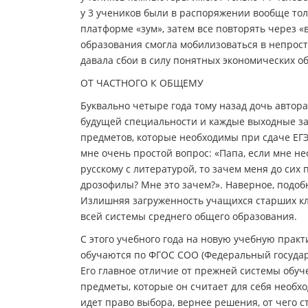
у 3 учеников были в распоряжении вообще то
платформе «зум», затем все повторять через «в
образования смогла мобилизоваться в непрост
давала сбои в силу понятных экономических об
ОТ ЧАСТНОГО К ОБЩЕМУ
Буквально четыре года тому назад дочь автора
будущей специальности и каждые выходные за
предметов, которые необходимы при сдаче ЕГЭ
мне очень простой вопрос: «Папа, если мне н
русскому с литературой, то зачем меня до сих
дрозофилы? Мне это зачем?». Наверное, подоб
Излишняя загруженность учащихся старших кл
всей системы среднего общего образования.
С этого учебного года на новую учебную практ
обучаются по ФГОС СОО (Федеральный государ
Его главное отличие от прежней системы обуче
предметы, которые он считает для себя необх
идет право выбора, вернее решения, от чего ст