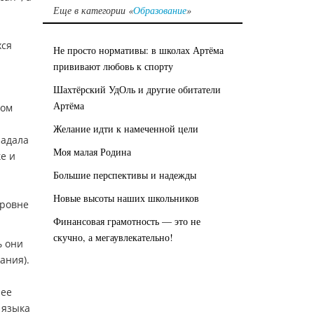
Еще в категории «
Образование
»
хся
Не просто нормативы: в школах Артёма
прививают любовь к спорту
Шахтёрский УдОль и другие обитатели
Артёма
ром
Желание идти к намеченной цели
задала
Моя малая Родина
е и
Большие перспективы и надежды
Новые высоты наших школьников
уровне
Финансовая грамотность — это не
скучно, а мегаувлекательно!
ь они
ания).
лее
 языка