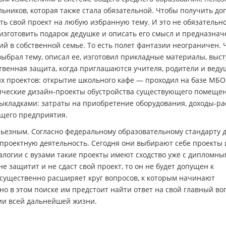
ьников, которая также стала обязательной. Чтобы получить доп
ть свой проект на любую избранную тему. И это не обязательн
зготовить подарок дедушке и описать его смысл и предназнач
й в собственной семье. То есть полет фантазии неограничен. 
выбрал тему, описал ее, изготовил прикладные материалы, выст
твенная защита, когда приглашаются учителя, родители и вед
их проектов: открытие школьного кафе — проходил на базе МБ
фические дизайн-проекты обустройства существующего помещен
ыкладками: затраты на приобретение оборудования, доходы-ра
ющего предприятия.
ерьезным. Согласно федеральному образовательному стандарту 
проектную деятельность. Сегодня они выбирают себе проекты 
аналогии с вузами такие проекты имеют сходство уже с дипломн
е защитит и не сдаст свой проект, то он не будет допущен к
 существенно расширяет круг вопросов, к которым начинают
о в этом поиске им предстоит найти ответ на свой главный воп
ии всей дальнейшей жизни.