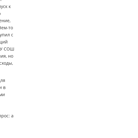
уск к
о
ение,
Чем-то
упил с
ущий
ОУ СОШ
ия, но
сходы,
для
и в
ыми
рос: а