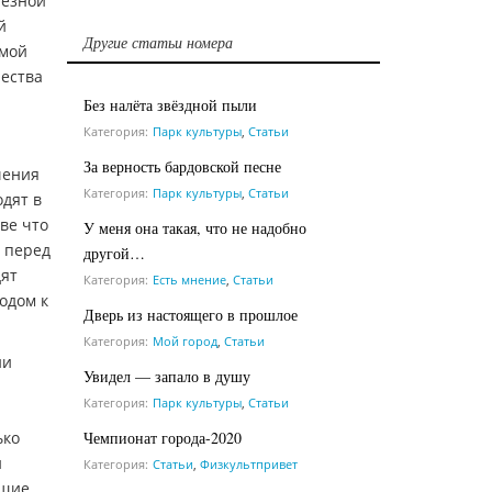
лезной
й
Другие статьи номера
амой
чества
Без налёта звёздной пыли
Категория:
Парк культуры
,
Статьи
За верность бардовской песне
чения
Категория:
Парк культуры
,
Статьи
одят в
зве что
У меня она такая, что не надобно
ь перед
другой…
дят
Категория:
Есть мнение
,
Статьи
одом к
Дверь из настоящего в прошлое
Категория:
Мой город
,
Статьи
ии
Увидел — запало в душу
Категория:
Парк культуры
,
Статьи
Чемпионат города-2020
ько
и
Категория:
Статьи
,
Физкультпривет
ющие