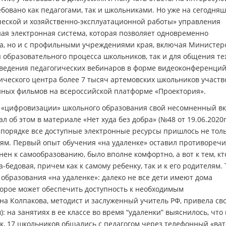
ебовано как педагогами, так и школьниками. Но уже на сегодня
еской и хозяйственно-эксплуатационной работы» управления
ая электронная система, которая позволяет одновременно
га, но и с профильными учреждениями края, включая Министер
я образовательного процесса школьников, так и для общения те
ведения педагогических вебинаров в форме видеоконференций
ического центра более 7 тысяч артемовских школьников участв
ных фильмов на всероссийской платформе «Проектория».
ия «цифровизации» школьного образования свой несомненный в
 об этом в материале «Нет худа без добра» (№48 от 19.06.2020г.
м порядке все доступные электронные ресурсы пришлось не тол
лям. Первый опыт обучения «на удаленке» оставил противореч
онен к самообразованию, было вполне комфортно, а вот к тем, кт
бедовая, причем как к самому ребенку, так и к его родителям. 
образования «на удаленке»: далеко не все дети имеют дома
орое может обеспечить доступность к необходимым
 Колпакова, методист и заслуженный учитель РФ, привела св
: на занятиях в ее классе во время “удаленки” выяснилось, что 
, 17 школьников общались с педагогом через телефонный «ватс