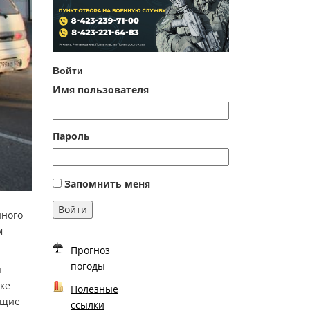
Войти
Имя пользователя
Пароль
Запомнить меня
Войти
нного
м
Прогноз
погоды
я
тке
Полезные
ющие
ссылки