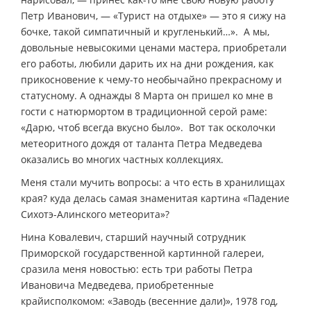
Петр Иванович, — «Турист на отдыхе» — это я сижу на
бочке, такой симпатичный и кругленький…». А мы,
довольные невысокими ценами мастера, приобретали
его работы, любили дарить их на дни рождения, как
прикосновение к чему-то необычайно прекрасному и
статусному. А однажды 8 Марта он пришел ко мне в
гости с натюрмортом в традиционной серой раме:
«Дарю, чтоб всегда вкусно было». Вот так осколочки
метеоритного дождя от таланта Петра Медведева
оказались во многих частных коллекциях.
Меня стали мучить вопросы: а что есть в хранилищах
края? куда делась самая знаменитая картина «Падение
Сихотэ-Алинского метеорита»?
Нина Ковалевич, старший научный сотрудник
Приморской государственной картинной галереи,
сразила меня новостью: есть три работы Петра
Ивановича Медведева, приобретенные
крайисполкомом: «Заводь (весенние дали)», 1978 год,