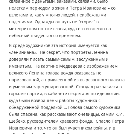
связанное с деньгами, заказами, связями, было
нелегким периодом в жизни Петра Ивановича – со
взлетами и, как у многих людей, неизбежными
падениями. Однажды он чуть не “сгорел” в
метеоритном потоке славы, куда его вознесло на
небесный пьедестал со временем.
В среде художников эта история именуется как
«лениниана». Не секрет, что портреты Ленина
доверяли писать самым-самым, заслуженным и
именитым. На картине Медведева с изображением
великого Ленина голова вождя оказалась не
нарисованной, а приклеенной из вырезанного плаката
и умело им заретушированной. Скандал разразился в
горкоме партии, в кабинете секретаря по идеологии,
куда были возвращены работы художника с
обнаруженной подделкой … Голова самого художника
была спасена, как рассказывают очевидцы, самим К.И.
Шебеко, руководителем краевого фонда. Спасло Петра
Ивановича и то, что он был участником войны, и в