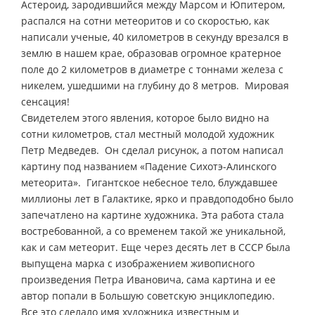
Астероид, зародившийся между Марсом и Юпитером,
распался на сотни метеоритов и со скоростью, как
написали ученые, 40 километров в секунду врезался в
землю в нашем крае, образовав огромное кратерное
поле до 2 километров в диаметре с тоннами железа с
никелем, ушедшими на глубину до 8 метров. Мировая
сенсация!
Свидетелем этого явления, которое было видно на
сотни километров, стал местный молодой художник
Петр Медведев. Он сделал рисунок, а потом написал
картину под названием «Падение Сихотэ-Алинского
метеорита». Гигантское небесное тело, блуждавшее
миллионы лет в Галактике, ярко и правдоподобно было
запечатлено на картине художника. Эта работа стала
востребованной, а со временем такой же уникальной,
как и сам метеорит. Еще через десять лет в СССР была
выпущена марка с изображением живописного
произведения Петра Ивановича, сама картина и ее
автор попали в Большую советскую энциклопедию.
Все это сделало имя художника известным и