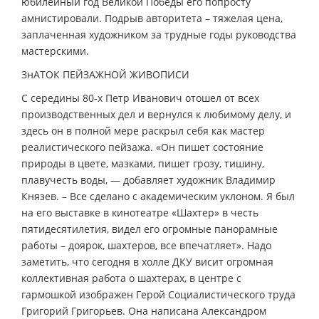
юбилейный год Великой Победы его попросту
амнистировали. Подрыв авторитета – тяжелая цена,
заплаченная художником за трудные годы руководства
мастерскими.
ЗнАТОК ПЕЙЗАЖНОЙ ЖИВОПИСИ
С середины 80-х Петр Иванович отошел от всех
производственных дел и вернулся к любимому делу, и
здесь он в полной мере раскрыл себя как мастер
реалистического пейзажа. «Он пишет состояние
природы в цвете, мазками, пишет грозу, тишину,
плавучесть воды, — добавляет художник Владимир
Князев. – Все сделано с академическим уклоном. Я был
на его выставке в кинотеатре «Шахтер» в честь
пятидесятилетия, видел его огромные панорамные
работы – доярок, шахтеров, все впечатляет». Надо
заметить, что сегодня в холле ДКУ висит огромная
коллективная работа о шахтерах, в центре с
гармошкой изображен Герой Социалистического труда
Григорий Григорьев. Она написана Александром