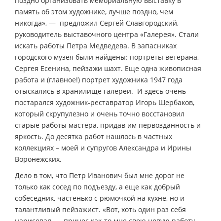
поздно организовать мемориальную выставку в
память об этом художнике, лучше поздно, чем
никогда», — предложил Сергей Славгородский,
руководитель выставочного центра «Галерея». Стали
искать работы Петра Медведева. В запасниках
городского музея были найдены: портреты ветерана,
Сергея Есенина, пейзажи шахт. Еще одна живописная
работа и (главное!) портрет художника 1947 года
отыскались в хранилище галереи. И здесь очень
постарался художник-реставратор Игорь Щербаков,
который скрупулезно и очень точно восстановил
старые работы мастера, придав им первозданность и
яркость. До десятка работ нашлось в частных
коллекциях – моей и супругов Александра и Ирины
Воронежских.
Дело в том, что Петр Иванович был мне дорог не
только как сосед по подъезду, а еще как добрый
собеседник, частенько с рюмочкой на кухне, но и
талантливый пейзажист. «Вот, хоть один раз себя
нарисовал, — принес как-то мне свою новую работу