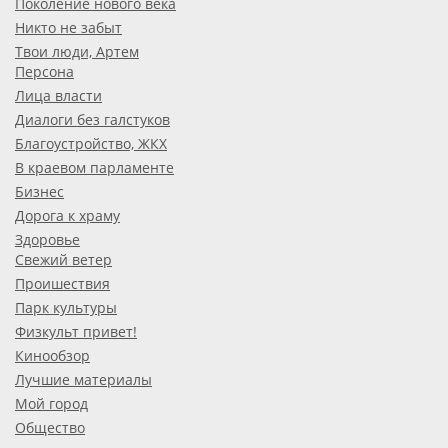
Поколение нового века
Никто не забыт
Твои люди, Артем
Персона
Лица власти
Диалоги без галстуков
Благоустройство, ЖКХ
В краевом парламенте
Бизнес
Дорога к храму
Здоровье
Свежий ветер
Проишествия
Парк культуры
Физкульт привет!
Кинообзор
Лучшие материалы
Мой город
Общество