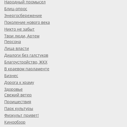
Народный промысел
Блиц-опрос
Энергосбережение
Поколение нового века
Никто не забыт
Твои люди, Артем
Персона
Лица власти
Диалоги без галстуков
Благоустройство, ЖКХ
В краевом парламенте
Бизнес
Дорога к храму
Здоровье
Свежий ветер
Проишествия
Парк культуры
Физкульт привет!
Кинообзор