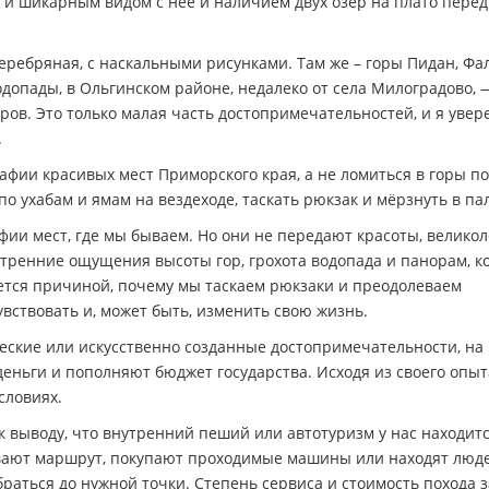
о и шикарным видом с неё и наличием двух озёр на плато перед
ребряная, с наскальными рисунками. Там же – горы Пидан, Фа
одопады, в Ольгинском районе, недалеко от села Милоградово, 
ов. Это только малая часть достопримечательностей, и я увер
.
фии красивых мест Приморского края, а не ломиться в горы по
по ухабам и ямам на вездеходе, таскать рюкзак и мёрзнуть в па
ии мест, где мы бываем. Но они не передают красоты, велико
ренние ощущения высоты гор, грохота водопада и панорам, к
ется причиной, почему мы таскаем рюкзаки и преодолеваем
вствовать и, может быть, изменить свою жизнь.
еские или искусственно созданные достопримечательности, на
ньги и пополняют бюджет государства. Исходя из своего опыт
словиях.
 выводу, что внутренний пеший или автотуризм у нас находитс
вают маршрут, покупают проходимые машины или находят люде
раться до нужной точки. Степень сервиса и стоимость похода 