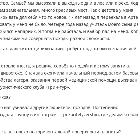
тво. Семьёй мы выезжали в выходные дни в лес или к реке. Хо
м замечательная. Много красивых мест. Так с детства у меня
рывать для себя что-то новое. 17 лет назад я переехала в Артё
вать у меня не было. Четыре года назад учитель моего сына 
обился напарник. Я тогда не работала, и выбор пал на меня. Ко
ми знакомыми совершать походы разной сложности.
тах, далёких от цивилизации, требует подготовки и знания дей
отовленность, я решила серьёзно подойти к этому занятию.
адивостоке. Сначала окончила начальный период, затем базовы
ойства лагеря, оказания первой медицинской помощи, выживан
уристического клуба «Грин-тур».
иков?
 о нас узнавали другие любители походов. Постепенно
здали группу в инстаграм — pokoritelyvershin, где делимся сво
есь не только по горизонтальной поверхности планеты?