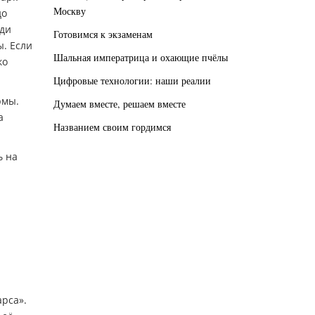
Москву
до
ади
Готовимся к экзаменам
ы. Если
Шальная императрица и охающие пчёлы
ко
Цифровые технологии: наши реалии
рмы.
Думаем вместе, решаем вместе
а
Названием своим гордимся
ь на
арса».