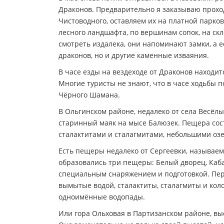
Драконов. Предварительно я заказываю прохо
Чистоводного, оставляем их на платной парко
лесного ландшафта, по вершинам сопок, на ск
смотреть издалека, они напоминают замки, а е
драконов, но и другие каменные изваяния.
В часе езды на вездеходе от Драконов находи
Многие туристы не знают, что в часе ходьбы п
Чёрного Шамана.
В Ольгинском районе, недалеко от села Весёлы
старинный маяк на мысе Балюзек. Пещера сост
сталактитами и сталагмитами, небольшими озе
Есть пещеры недалеко от Сергеевки, называемы
образовались три пещеры: Белый дворец, Каба
специальным снаряжением и подготовкой. Пер
вымытые водой, сталактиты, сталагмиты и кол
одноимённые водопады.
Или гора Ольховая в Партизанском районе, вы