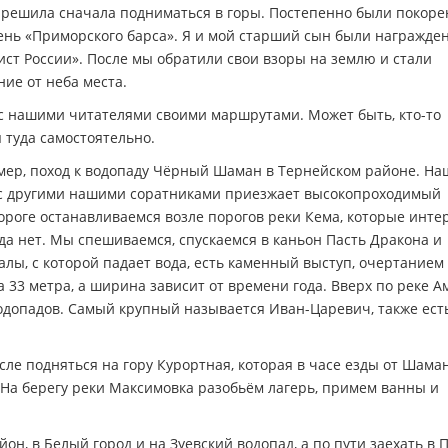
 решила сначала подниматься в горы. Постепенно были покор
ень «Приморского барса». Я и мой старший сын были награжде
ст России». После мы обратили свои взоры на землю и стали
ие от неба места.
 с нашими читателями своими маршрутами. Может быть, кто-то
 туда самостоятельно.
ер, поход к водопаду Чёрный Шаман в Тернейском районе. На
а с другими нашими соратниками приезжает высокопроходимый
дороге останавливаемся возле порогов реки Кема, которые инт
а нет. Мы спешиваемся, спускаемся в каньон Пасть Дракона и
алы, с которой падает вода, есть каменный выступ, очертанием
33 метра, а ширина зависит от времени года. Вверх по реке Ам
одопадов. Самый крупный называется Иван-Царевич, также ест
сле подняться на гору Курортная, которая в часе езды от Шама
 На берегу реки Максимовка разобьём лагерь, примем ванны и
он, в Белый город и на Зуевский водопад, а по пути заехать в 