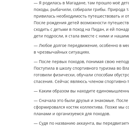
— Я родилась в Магадане, там прошло моё детс
походы, рыбачили, собирали грибы. Природа та
привилась необходимость путешествовать и отк
После рождения детей возможности путешество
сходить с детьми в поход на Пидан, и ей понад
дети подросли, я стала вместе с ними и наши
— Любое долгое передвижение, особенно в мес
в чрезвычайных ситуациях.
— После первых походов, понимая свою неподг
Поступила в школу спортивного туризма во Вл
готовили физически, обучали способам обустр
спасения. Сейчас являюсь членом спортивно-т
— Каким образом вы находите единомышленн
— Сначала это были друзья и знакомые. После
сформировался костяк коллектива. Позже мы со
планами и организуемся для походов.
— Судя по названию аккаунта, вы передвигает