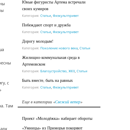
Юные фигуристы Артема встречали
ены
своих кумиров
ны
Категория:
Статьи
,
Физкультпривет
Побеждают спорт и дружба
Категория:
Статьи
,
Физкультпривет
Дорогу молодым!
Категория:
Поколение нового века
,
Статьи
ша
Жилищно-коммунальная среда в
ересны
Артемовском
Категория:
Благоустройство, ЖКХ
,
Статьи
Быть вместе, быть на равных
гу, с
Категория:
Статьи
,
Физкультпривет
ь
Еще в категории «
Свежий ветер
»
на. Там
Проект «Молодёжка» набирает обороты
«Умницы» из Приморья покоряют
Парк