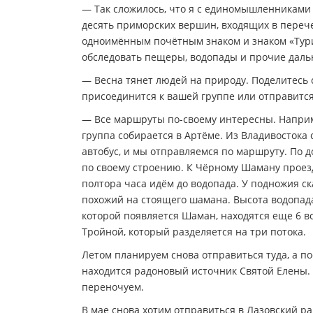
— Так сложилось, что я с единомышленниками
десять приморских вершин, входящих в переч
одноимённым почётным знаком и знаком «Тури
обследовать пещеры, водопады и прочие дальн
— Весна тянет людей на природу. Поделитесь
присоединится к вашей группе или отправится
— Все маршруты по-своему интересны. Наприм
группа собирается в Артёме. Из Владивосток
автобус, и мы отправляемся по маршруту. По 
по своему строению. К Чёрному Шаману проезд
полтора часа идём до водопада. У подножия ск
похожий на стоящего шамана. Высота водопада 
которой появляется Шаман, находятся еще 6 в
Тройной, который разделяется на три потока.
Летом планируем снова отправиться туда, а по
находится радоновый источник Святой Елены.
переночуем.
В мае cнова хотим отправиться в Лазовский рай