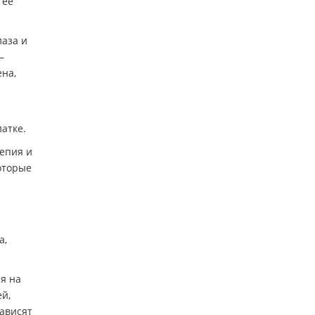
 её
лаза и
—
ена,
латке.
лепия и
оторые
а,
я на
й,
зависят