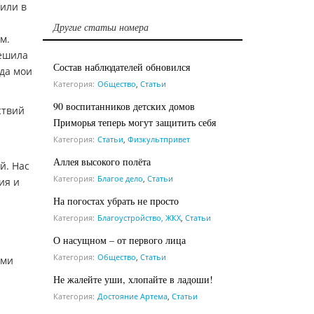
дили в
Другие статьи номера
м.
решила
Состав наблюдателей обновился
гда мои
Категория:
Общество
,
Статьи
90 воспитанников детских домов
ствий
Приморья теперь могут защитить себя
Категория:
Статьи
,
Физкультпривет
Аллея высокого полёта
й. Нас
Категория:
Благое дело
,
Статьи
ия и
На погостах убрать не просто
Категория:
Благоустройство, ЖКХ
,
Статьи
О насущном – от первого лица
Категория:
Общество
,
Статьи
ими
Не жалейте уши, хлопайте в ладоши!
Категория:
Достояние Артема
,
Статьи