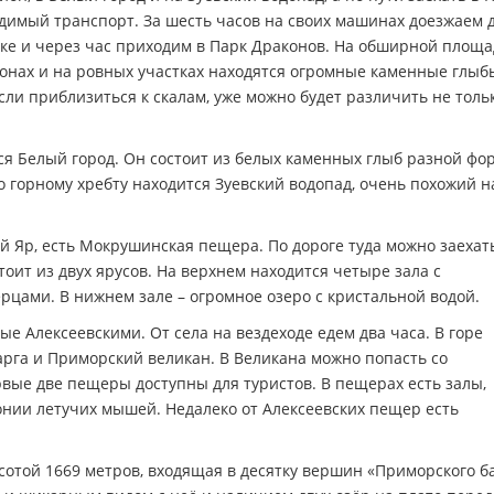
димый транспорт. За шесть часов на своих машинах доезжаем 
вке и через час приходим в Парк Драконов. На обширной площ
лонах и на ровных участках находятся огромные каменные глыб
сли приблизиться к скалам, уже можно будет различить не толь
тся Белый город. Он состоит из белых каменных глыб разной фо
о горному хребту находится Зуевский водопад, очень похожий н
й Яр, есть Мокрушинская пещера. По дороге туда можно заехат
оит из двух ярусов. На верхнем находится четыре зала с
рцами. В нижнем зале – огромное озеро с кристальной водой.
е Алексеевскими. От села на вездеходе едем два часа. В горе
рга и Приморский великан. В Великана можно попасть со
вые две пещеры доступны для туристов. В пещерах есть залы,
онии летучих мышей. Недалеко от Алексеевских пещер есть
сотой 1669 метров, входящая в десятку вершин «Приморского б