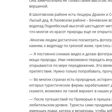
Она замечательна не только своей высотой, н
вершиной.
В Шкотовском районе есть пещеры Дракон и Се
Лысый дед. В Лазовском районе – Беневские в
водопад Поднебесный высотой шестьдесят метр
что многое из красот природы ещё не открыто
-Многим людям достаточно посмотреть фотогра
камням, к водопаду по грязной жиже, трястись 
— Я постоянно снимаю видео и делаю фотограф
мощи природы. Ими невозможно передать внут
открываются по мере передвижения. Это явля
препятствия. Нужно только попробовать, прочу
— Во многих странах есть природные, историч
которых туристические фирмы зарабатывают де
скажите, возможен ли такой вариант в наших у
— После путешествий по Приморью я пришла к
любительском уровне. Туристы сами придумы
имеющих лодки, катера и вездеходы, чтобы доб