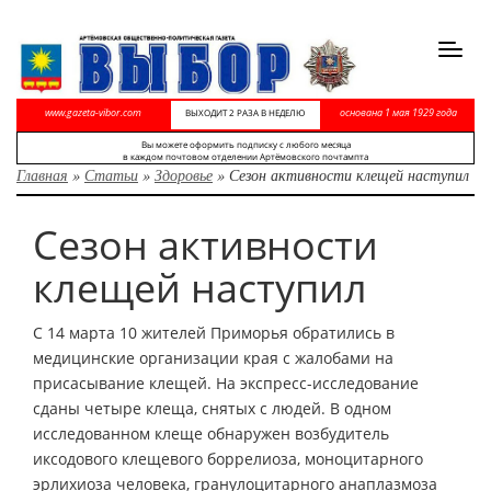
Toggl
navig
www.gazeta-vibor.com
основана 1 мая 1929 года
ВЫХОДИТ 2 РАЗА В НЕДЕЛЮ
Вы можете оформить подписку с любого месяца
в каждом почтовом отделении Артёмовского почтампта
Главная
»
Статьи
»
Здоровье
»
Сезон активности клещей наступил
Сезон активности
клещей наступил
С 14 марта 10 жителей Приморья обратились в
медицинские организации края с жалобами на
присасывание клещей. На экспресс-исследование
сданы четыре клеща, снятых с людей. В одном
исследованном клеще обнаружен возбудитель
иксодового клещевого боррелиоза, моноцитарного
эрлихиоза человека, гранулоцитарного анаплазмоза