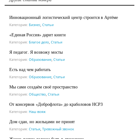
Инновационный логистический центр строится в Артёме
Категория:
Бизнес
,
Статьи
«Единая Россия» дарит книги
Категория:
Благое дело
,
Статьи
Я педагог. Я возвожу мосты
Категория:
Образование
,
Статьи
Есть над чем работать
Категория:
Образование
,
Статьи
Мы сами создаём своё пространство
Категория:
Общество
,
Статьи
От консервов «Доброфлота» до краболовов НСРЗ
Категория:
Наш вояж
Дом сдан, но жильцами не принят
Категория:
Статьи
,
Тревожный звонок
Жизнь всегда должна быть в движении