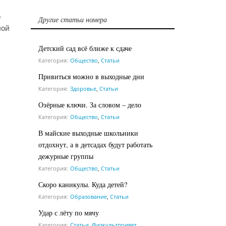
о
Другие статьи номера
ной
Детский сад всё ближе к сдаче
Категория:
Общество
,
Статьи
Привиться можно в выходные дни
Категория:
Здоровье
,
Статьи
Озёрные ключи. За словом – дело
Категория:
Общество
,
Статьи
В майские выходные школьники
отдохнут, а в детсадах будут работать
дежурные группы
Категория:
Общество
,
Статьи
Скоро каникулы. Куда детей?
Категория:
Образование
,
Статьи
Удар с лёту по мячу
Категория:
Статьи
,
Физкультпривет