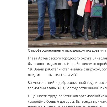
С профессиональным праздником поздравили 
Глава Артёмовского городского округа Вячесла
был сложным для всех. Но работникам «скорой»
19. Врачи работали, сталкиваясь с вирусом, б
людям», — отметил глава АГО.
За многолетний и добросовестный труд и вы
грамотами главы АГО, благодарственными пи
О ценности труда работников артёмовской «ск
«скорой» с боевым дозором. Вы всегда приним
понимаем, какая на вас возложена нагрузка».