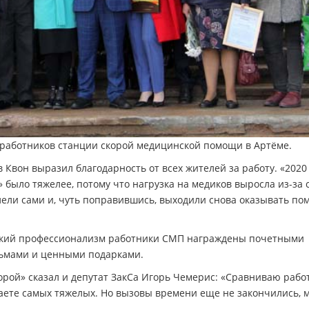
работников станции скорой медицинской помощи в Артёме.
в Квон выразил благодарность от всех жителей за работу. «2020
 было тяжелее, потому что нагрузка на медиков выросла из-за c
олели сами и, чуть поправившись, выходили снова оказывать п
сокий профессионализм работники СМП награждены почетными
сьмами и ценными подарками.
орой» сказал и депутат ЗакСа Игорь Чемерис: «Сравниваю рабо
аете самых тяжелых. Но вызовы времени еще не закончились, 