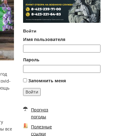
Войти
Имя пользователя
Пароль
 год
Запомнить меня
ovid-
омощь
Войти
Прогноз
погоды
ту
Полезные
мы все
ссылки