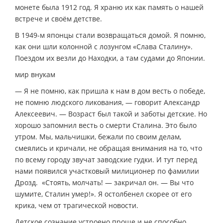
монете была 1912 год. Я храню их как память о нашей
встрече и своём детстве.
В 1949-м японцы стали возвращаться домой. Я помню,
как они шли колонной с лозунгом «Слава Сталину».
Поездом их везли до Находки, а там судами до Японии.
мир внукам
— Я не помню, как пришла к нам в дом весть о победе,
не помню людского ликования, — говорит Александр
Алексеевич. — Возраст был такой и заботы детские. Но
хорошо запомнил весть о смерти Сталина. Это было
утром. Мы, мальчишки, бежали по своим делам,
смеялись и кричали, не обращая внимания на то, что
по всему городу звучат заводские гудки. И тут перед
нами появился участковый милиционер по фамилии
Дрозд. «Стоять, молчать! — закричал он. — Вы что
шумите, Сталин умер!». Я остолбенел скорее от его
крика, чем от трагической новости.
Детское сознание устроено проще и не способно