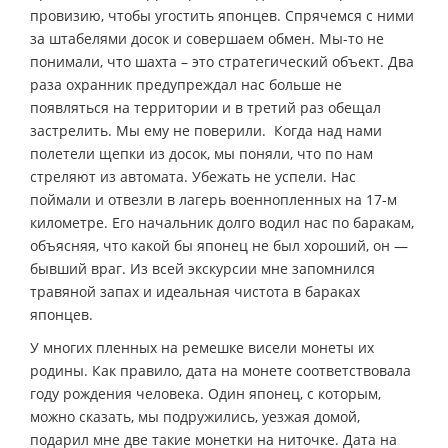
провизию, чтобы угостить японцев. Спрячемся с ними
за штабелями досок и совершаем обмен. Мы-то не
понимали, что шахта – это стратегический объект. Два
раза охранник предупреждал нас больше не
появляться на территории и в третий раз обещал
застрелить. Мы ему не поверили. Когда над нами
полетели щепки из досок, мы поняли, что по нам
стреляют из автомата. Убежать не успели. Нас
поймали и отвезли в лагерь военнопленных на 17-м
километре. Его начальник долго водил нас по баракам,
объясняя, что какой бы японец не был хороший, он —
бывший враг. Из всей экскурсии мне запомнился
травяной запах и идеальная чистота в бараках
японцев.
У многих пленных на ремешке висели монеты их
родины. Как правило, дата на монете соответствовала
году рождения человека. Один японец, с которым,
можно сказать, мы подружились, уезжая домой,
подарил мне две такие монетки на ниточке. Дата на