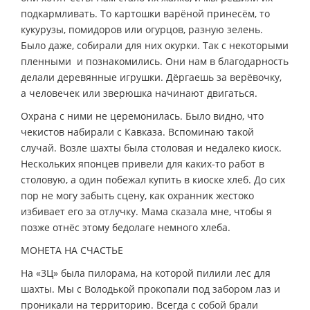
подкармливать. То картошки варёной принесём, то
кукурузы, помидоров или огурцов, разную зелень.
Было даже, собирали для них окурки. Так с некоторыми
пленными и познакомились. Они нам в благодарность
делали деревянные игрушки. Дёргаешь за верёвочку,
а человечек или зверюшка начинают двигаться.
Охрана с ними не церемонилась. Было видно, что
чекистов набирали с Кавказа. Вспоминаю такой
случай. Возле шахты была столовая и недалеко киоск.
Нескольких японцев привели для каких-то работ в
столовую, а один побежал купить в киоске хлеб. До сих
пор не могу забыть сцену, как охранник жестоко
избивает его за отлучку. Мама сказала мне, чтобы я
позже отнёс этому бедолаге немного хлеба.
МОНЕТА НА СЧАСТЬЕ
На «3Ц» была пилорама, на которой пилили лес для
шахты. Мы с Володькой прокопали под забором лаз и
проникали на территорию. Всегда с собой брали