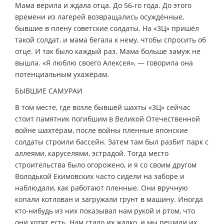
Мама верила и ждала отца. До 56-го года. До этого
времени из лагерей возвращались осуждённые,
бывшие в плену советские солдаты. На «3Ц» пришёл
такой солдат, и мама бегала к нему, чтобы спросить об
отце. И так было каждый раз. Мама больше замуж не
вышла. «Я люблю своего Алексея», — говорила она
потенциальным ухажёрам.
БЫВШИЕ САМУРАИ
В том месте, где возле бывшей шахты «3Ц» сейчас
стоит памятник погибшим в Великой Отечественной
войне шахтёрам, после войны пленные японские
солдаты строили бассейн. Затем там был разбит парк с
аллеями, каруселями, эстрадой. Тогда место
строительства было огорожено, и я со своим другом
Володькой Екимовских часто сидели на заборе и
наблюдали, как работают пленные. Они вручную
копали котлован и загружали грунт в машину. Иногда
кто-нибудь из них показывал нам рукой и ртом, что
они хотят есть. Нам стало их жалко, и мы решили их