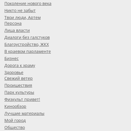
Поколение нового века
Никто не забыт
Твои люди, Артем
Персона
Лица власти
Диалоги без галстуков
Благоустройство, ЖКХ
В краевом парламенте
Бизнес
Дорога к храму
Здоровье
Свежий ветер
Проишествия
Парк культуры
Физкульт привет!
Кинообзор
Лучшие материалы
Мой город
Общество