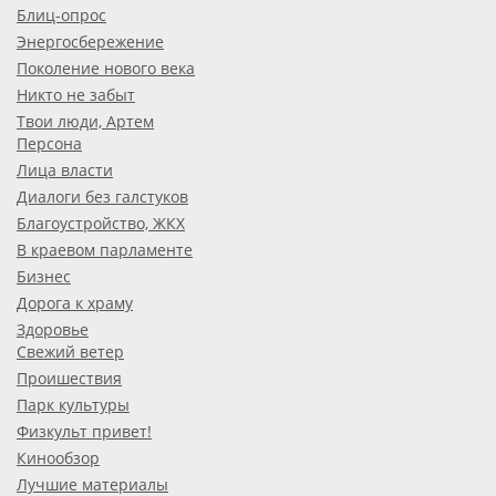
Блиц-опрос
Энергосбережение
Поколение нового века
Никто не забыт
Твои люди, Артем
Персона
Лица власти
Диалоги без галстуков
Благоустройство, ЖКХ
В краевом парламенте
Бизнес
Дорога к храму
Здоровье
Свежий ветер
Проишествия
Парк культуры
Физкульт привет!
Кинообзор
Лучшие материалы