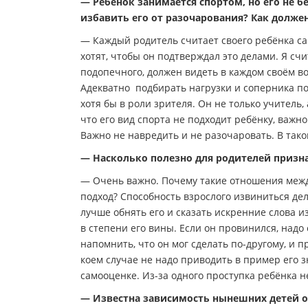
— Ребёнок занимается спортом, но его не б
избавить его от разочарования? Как должен
— Каждый родитель считает своего ребёнка са
хотят, чтобы он подтверждал это делами. Я сч
подопечного, должен видеть в каждом своём в
Адекватно подбирать нагрузки и соперника по
хотя бы в роли зрителя. Он не только учитель
что его вид спорта не подходит ребёнку, важн
Важно не навредить и не разочаровать. В так
— Насколько полезно для родителей призна
— Очень важно. Почему такие отношения межд
подход? Способность взрослого извиниться дел
лучше обнять его и сказать искренние слова и
в степени его вины. Если он провинился, надо
напомнить, что он мог сделать по-другому, и 
коем случае не надо приводить в пример его 
самооценке. Из-за одного проступка ребёнка н
— Известна зависимость нынешних детей от