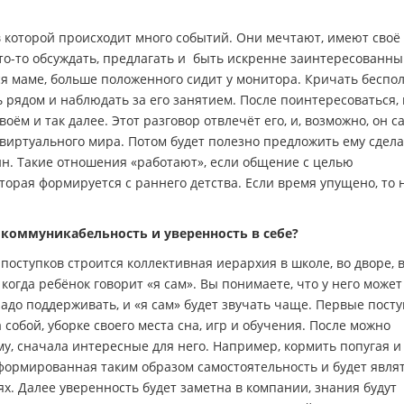
 в которой происходит много событий. Они мечтают, имеют своё
что-то обсуждать, предлагать и быть искренне заинтересованны
ся маме, больше положенного сидит у монитора. Кричать беспол
ь рядом и наблюдать за его занятием. После поинтересоваться, 
воём и так далее. Этот разговор отвлечёт его, и, возможно, он с
 виртуального мира. Потом будет полезно предложить ему сдела
ин. Такие отношения «работают», если общение с целью
торая формируется с раннего детства. Если время упущено, то 
 коммуникабельность и уверенность в себе?
 поступков строится коллективная иерархия в школе, во дворе, 
огда ребёнок говорит «я сам». Вы понимаете, что у него может
 надо поддерживать, и «я сам» будет звучать чаще. Первые пост
собой, уборке своего места сна, игр и обучения. После можно
у, сначала интересные для него. Например, кормить попугая и
Сформированная таким образом самостоятельность и будет явля
х. Далее уверенность будет заметна в компании, знания будут