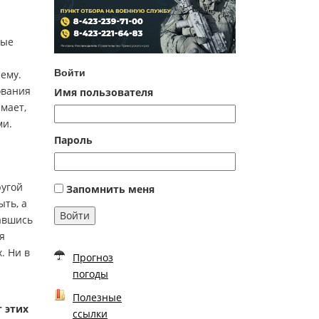
рые
Войти
ему.
ования
Имя пользователя
мает,
ми.
Пароль
ругой
Запомнить меня
ыть, а
Войти
равшись
я
. Ни в
Прогноз
погоды
Полезные
 этих
ссылки