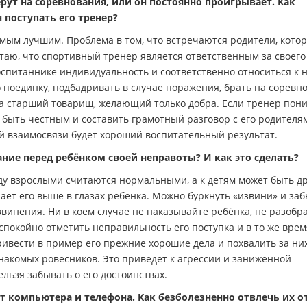
ерут на соревнования, или он постоянно проигрывает. Как
 поступать его тренер?
мым лучшим. Проблема в том, что встречаются родители, кото
итаю, что спортивный тренер является ответственным за своего
оспитаннике индивидуальность и соответственно относиться к н
 поединку, подбадривать в случае поражения, брать на соревн
, а старший товарищ, желающий только добра. Если тренер пони
о быть честным и составить грамотный разговор с его родителя
ой взаимосвязи будет хороший воспитательный результат.
ние перед ребёнком своей неправоты? И как это сделать?
у взрослыми считаются нормальными, а к детям может быть д
ает его выше в глазах ребёнка. Можно буркнуть «извини» и заб
звинения. Ни в коем случае не наказывайте ребёнка, не разоб
 спокойно отметить неправильность его поступка и в то же врем
привести в пример его прежние хорошие дела и похвалить за них
знакомых ровесников. Это приведёт к агрессии и заниженной
ельзя забывать о его достоинствах.
 компьютера и телефона. Как безболезненно отвлечь их от