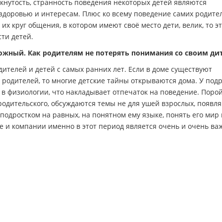
кнутость, странность поведения некоторых детей являются
здоровью и интересам. Плюс ко всему поведение самих родите
их круг общения, в котором имеют своё место дети, велик, то э
ти детей.
ожный. Как родителям не потерять понимания со своим ди
телей и детей с самых ранних лет. Если в доме существуют
родителей, то многие детские тайны открываются дома. У подр
в физиологии, что накладывает отпечаток на поведение. Порой
родительского, обсуждаются темы не для ушей взрослых, появл
подростком на равных, на понятном ему языке, понять его мир 
ле и компании именно в этот период является очень и очень ва