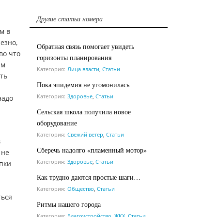
Другие статьи номера
м в
езно,
Обратная связь помогает увидеть
во что
горизонты планирования
ам
Категория:
Лица власти
,
Статьи
ть
Пока эпидемия не угомонилась
Категория:
Здоровье
,
Статьи
надо
Сельская школа получила новое
оборудование
Категория:
Свежий ветер
,
Статьи
в
Сберечь надолго «пламенный мотор»
 не
Категория:
Здоровье
,
Статьи
упки
Как трудно даются простые шаги…
Категория:
Общество
,
Статьи
ться
Ритмы нашего города
Категория:
Благоустройство, ЖКХ
,
Статьи