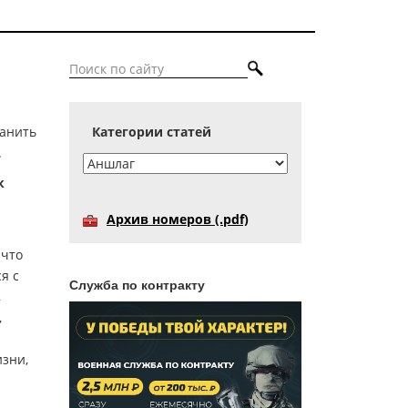
ранить
Категории статей
.
к
Архив номеров (.pdf)
 что
я с
Служба по контракту
,
,
изни,