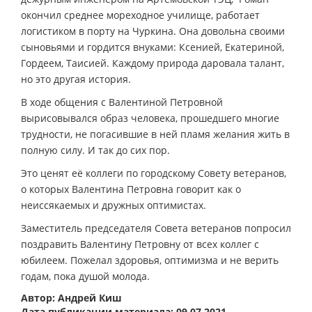
окончил среднее мореходное училище, работает
логистиком в порту на Чуркина. Она довольна своими
сыновьями и гордится внуками: Ксенией, Екатериной,
Гордеем, Таисией. Каждому природа даровала талант,
но это другая история.
В ходе общения с Валентиной Петровной
вырисовывался образ человека, прошедшего многие
трудности, не погасившие в ней пламя желания жить в
полную силу. И так до сих пор.
Это ценят её коллеги по городскому Совету ветеранов,
о которых Валентина Петровна говорит как о
неиссякаемых и дружных оптимистах.
Заместитель председателя Совета ветеранов попросил
поздравить Валентину Петровну от всех коллег с
юбилеем. Пожелал здоровья, оптимизма и не верить
годам, пока душой молода.
Автор: Андрей Киш
Дата публикации материала: 09.07.2021