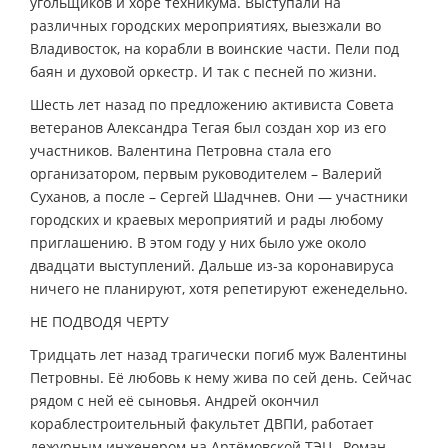
угольщиков и хоре техникума. Выступали на
различных городских мероприятиях, выезжали во
Владивосток, на корабли в воинские части. Пели под
баян и духовой оркестр. И так с песней по жизни.
Шесть лет назад по предложению активиста Совета
ветеранов Александра Тегая был создан хор из его
участников. Валентина Петровна стала его
организатором, первым руководителем – Валерий
Суханов, а после – Сергей Шадчнев. Они — участники
городских и краевых мероприятий и рады любому
приглашению. В этом году у них было уже около
двадцати выступлений. Дальше из-за коронавируса
ничего не планируют, хотя репетируют еженедельно.
НЕ ПОДВОДЯ ЧЕРТУ
Тридцать лет назад трагически погиб муж Валентины
Петровны. Её любовь к нему жива по сей день. Сейчас
рядом с ней её сыновья. Андрей окончил
кораблестроительный факультет ДВПИ, работает
дежурным инженером на Артёмовской ТЭЦ, Роман