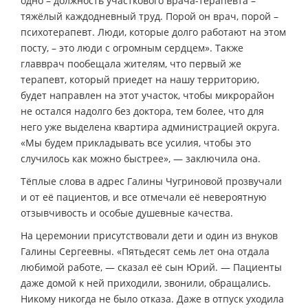
одно – должность участкового врача-терапевта –
тяжёлый каждодневный труд. Порой он врач, порой –
психотерапевт. Люди, которые долго работают на этом
посту, – это люди с огромным сердцем». Также
главврач пообещала жителям, что первый же
терапевт, который приедет на нашу территорию,
будет направлен на этот участок, чтобы микрорайон
не остался надолго без доктора, тем более, что для
него уже выделена квартира администрацией округа.
«Мы будем прикладывать все усилия, чтобы это
случилось как можно быстрее», — заключила она.
Тёплые слова в адрес Галины Чугриновой прозвучали
и от её пациентов, и все отмечали её невероятную
отзывчивость и особые душевные качества.
На церемонии присутствовали дети и один из внуков
Галины Сергеевны. «Пятьдесят семь лет она отдала
любимой работе, — сказал её сын Юрий. — Пациенты
даже домой к ней приходили, звонили, обращались.
Никому никогда не было отказа. Даже в отпуск уходила