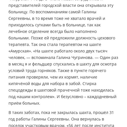
представителей городской власти она открывала эту
больницу. По воспоминаниям самой Галины
Сергеевны, в то время тоже не хватало врачей и
приходилось сутками быть в больнице, так как
лечебное отделение всегда было наполнено
больными. Позже ей предложили должность цехового
терапевта. Так она стала терапевтом на шахте
«Амурская». «На шахте работало около двух тысяч
человек, — вспоминала Галина Чугринова. — Один раз
в месяц я и фельдшер спускались в шахту для осмотра
условий труда горняков. Также в пункте горячего
питания проверяли, чем их кормят, наличие
кипячёной воды для набора в забой. Стирка
спецодежды в шахтовой прачечной тоже находилась
под нашим контролем». И безусловно – каждодневный
приём больных.
В таких заботах, пока не закрылась шахта, прошёл 31
год работы Галины Сергеевны. Она вернулась в
поселок участковым врачом. «56 лет после института