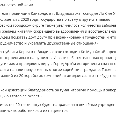
ро-Восточной Азии.
ель провинции Канвондо в г. Владивостоке господин Ли Син У:
олжается с 2020 года, государства по всему миру испытывают
овском городском округе также увеличилось количество заболе
ы желаем жителям скорейшего выздоровления и восстановлени
будем помогать друг другу при возникновении трудностей и что
трудничество и укреплять дружественные отношения».
еспублики Корея в г. Владивостоке господин Ко Мун Хи: «Вопре
ь коррективы в нашу жизнь. И в этих обстоятельствах провин
усилиями преодолеть вирус. Город Артём исторически связан с
али и начали новую жизнь многие корейские граждане. Также в
ящий из 20 корейских компаний, и ожидается, что это будет и
ской делегации благодарность за гуманитарную помощь и завер
ь, он готов её оказать.
личестве 20 тысяч штук будет направлена в лечебные учрежден
цинских работников и их пациентов.