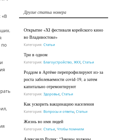
Другие статьи номера
 «В
Открытие «XI фестиваля корейского кино
вших.
во Владивостоке»
я
 по
Категория:
Статьи
Три в одном
ки
Категория:
Благоустройство, ЖКХ
,
Статьи
ция
Роддом в Артёме перепрофилируют из-за
роста заболеваемости covid-19, а затем
капитально отремонтируют
грать
Категория:
Здоровье
,
Статьи
Как ускорить вакцинацию населения
ил,
Категория:
Вопросы и ответы
,
Статьи
Жизнь во имя людей
ия
Категория:
Статьи
,
Чтобы помнили
Александр Ролик: “Законы должны