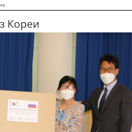
реи
з Кореи