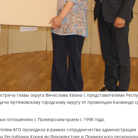
стреча главы округа Вячеслава Квона с представителями Респ
дачи Артёмовскому городскому округу от провинции Канвондо с
ых отношениях с Приморским краем с 1998 года.
телям АГО проходила в рамках сотрудничества администрации
а Республики Корея во Владивостоке и Приморского региональ