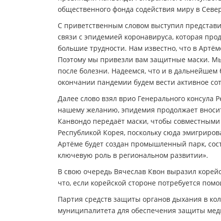
общественного фонда содействия миру в Севе
С приветственным словом выступил представит
связи с эпидемией коронавируса, которая прод
большие трудности. Нам известно, что в Артём
Поэтому мы привезли вам защитные маски. М
после болезни. Надеемся, что и в дальнейшем 
окончании пандемии будем вести активное со
Далее слово взял врио Генерального консула Р
нашему желанию, эпидемия продолжает вносит
Канвондо передаёт маски, чтобы совместными 
Республикой Корея, поскольку сюда эмигриров
Артёме будет создан промышленный парк, состо
ключевую роль в региональном развитии».
В свою очередь Вячеслав Квон выразил корей
что, если корейской стороне потребуется помощ
Партия средств защиты органов дыхания в ко
муниципалитета для обеспечения защиты меди