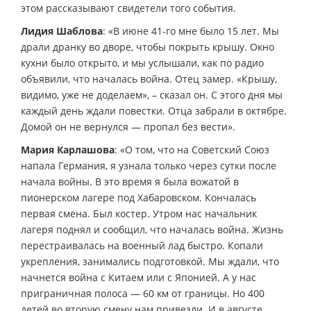
этом рассказывают свидетели того события.
Лидия Шаблова
: «В июне 41-го мне было 15 лет. Мы
драли дранку во дворе, чтобы покрыть крышу. Окно
кухни было открыто, и мы услышали, как по радио
объявили, что началась война. Отец замер. «Крышу,
видимо, уже не доделаем», – сказал он. С этого дня мы
каждый день ждали повестки. Отца забрали в октябре.
Домой он не вернулся — пропал без вести».
Мария Карлашова
: «О том, что на Советский Союз
напала Германия, я узнала только через сутки после
начала войны. В это время я была вожатой в
пионерском лагере под Хабаровском. Кончалась
первая смена. Был костер. Утром нас начальник
лагеря поднял и сообщил, что началась война. Жизнь
перестраивалась на военный лад быстро. Копали
укрепления, занимались подготовкой. Мы ждали, что
начнется война с Китаем или с Японией. А у нас
приграничная полоса — 60 км от границы. Но 400
детей во вторую смену нам привезли. И в августе