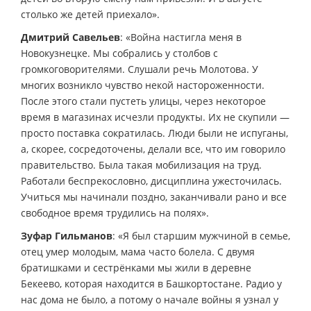
столько же детей приехало».
Дмитрий Савельев
: «Война настигла меня в
Новокузнецке. Мы собрались у столбов с
громкоговорителями. Слушали речь Молотова. У
многих возникло чувство некой настороженности.
После этого стали пустеть улицы, через некоторое
время в магазинах исчезли продукты. Их не скупили —
просто поставка сократилась. Люди были не испуганы,
а, скорее, сосредоточены, делали все, что им говорило
правительство. Была такая мобилизация на труд.
Работали беспрекословно, дисциплина ужесточилась.
Учиться мы начинали поздно, заканчивали рано и все
свободное время трудились на полях».
Зуфар Гильманов
: «Я был старшим мужчиной в семье,
отец умер молодым, мама часто болела. С двумя
братишками и сестрёнками мы жили в деревне
Бекеево, которая находится в Башкортостане. Радио у
нас дома не было, а потому о начале войны я узнал у