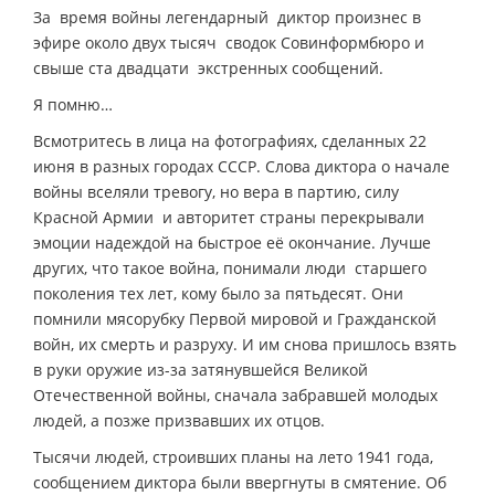
За время войны легендарный диктор произнес в
эфире около двух тысяч сводок Совинформбюро и
свыше ста двадцати экстренных сообщений.
Я помню…
Всмотритесь в лица на фотографиях, сделанных 22
июня в разных городах СССР. Слова диктора о начале
войны вселяли тревогу, но вера в партию, силу
Красной Армии и авторитет страны перекрывали
эмоции надеждой на быстрое её окончание. Лучше
других, что такое война, понимали люди старшего
поколения тех лет, кому было за пятьдесят. Они
помнили мясорубку Первой мировой и Гражданской
войн, их смерть и разруху. И им снова пришлось взять
в руки оружие из-за затянувшейся Великой
Отечественной войны, сначала забравшей молодых
людей, а позже призвавших их отцов.
Тысячи людей, строивших планы на лето 1941 года,
сообщением диктора были ввергнуты в смятение. Об