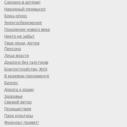
Сделано в артёме!
Народный промысел
Блиц-опрос
Энергосбережение
Поколение нового века
Никто не забыт
Твои люди, Артем
Персона
Лица власти
Диалоги без галстуков
Благоустройство, ЖКХ
В краевом парламенте
Бизнес
Дорога к храму
Здоровье
Свежий ветер
Проишествия
Парк культуры
Физкульт привет!