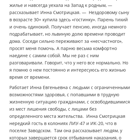
жилье и навсегда уехала на Запад к родным, —
рассказывает Инна Смотрицкая. — Нездоровому сыну
в возрасте 30+ купила здесь «гостинку». Парень тихий
и очень одинокий. Получает пенсию, иногда немного
подрабатывает, но львиную долю времени проводит
дома. Соседи сильно переживают за «несчастного»,
просят меня помочь. А парню весьма комфортно
наедине с самим собой. Мы не раз с ним
разговаривали. Говорит, что у него все нормально. Но
я помню о нем постоянно и интересуюсь его жизнью
время от времени.
Работает Инна Евгеньевна с людьми с ограниченными
возможностями здоровья, с попавшими в трудную
жизненную ситуацию гражданами, с освободившимися
из мест лишения свободы, с лицами без
определенного места жительства. Инна Смотрицкая
нередкий гость в колониях ЛИУ-47 и ИК-20, что в
поселке Заводском. Там она рассказывает людям, у
которых завершается срок отбывания наказания, о