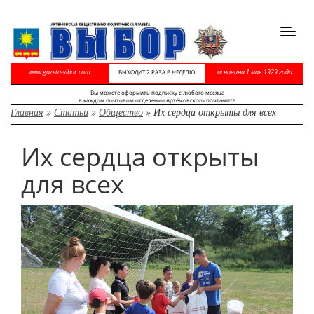
Toggl
navig
www.gazeta-vibor.com
основана 1 мая 1929 года
ВЫХОДИТ 2 РАЗА В НЕДЕЛЮ
Вы можете оформить подписку с любого месяца
в каждом почтовом отделении Артёмовского почтампта
Главная
»
Статьи
»
Общество
»
Их сердца открыты для всех
Их сердца открыты
для всех