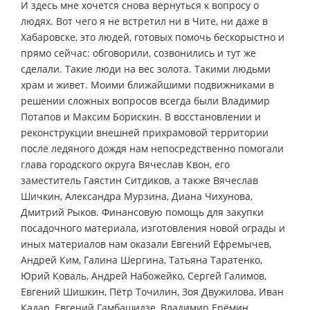
И здесь мне хочется снова вернуться к вопросу о
людях. Вот чего я не встретил ни в Чите, ни даже в
Хабаровске, это людей, готовых помочь бескорыстно и
прямо сейчас: обговорили, созвонились и тут же
сделали. Такие люди на вес золота. Такими людьми
храм и живет. Моими ближайшими подвижниками в
решении сложных вопросов всегда были Владимир
Потапов и Максим Борискин. В восстановлении и
реконструкции внешней прихрамовой территории
после ледяного дождя нам непосредственно помогали
глава городского округа Вячеслав Квон, его
заместитель Гаястин Ситдиков, а также Вячеслав
Шичкин, Александра Мурзина, Диана Чихунова,
Дмитрий Рыков. Финансовую помощь для закупки
посадочного материала, изготовления новой ограды и
иных материалов нам оказали Евгений Ефремычев,
Андрей Ким, Галина Шергина, Татьяна Таратенко,
Юрий Коваль, Андрей Набожейко, Сергей Галимов,
Евгений Шишкин, Пётр Точилин, Зоя Двужилова, Иван
Кадар, Евгений Гамбашидзе, Владимир Ерёмин,