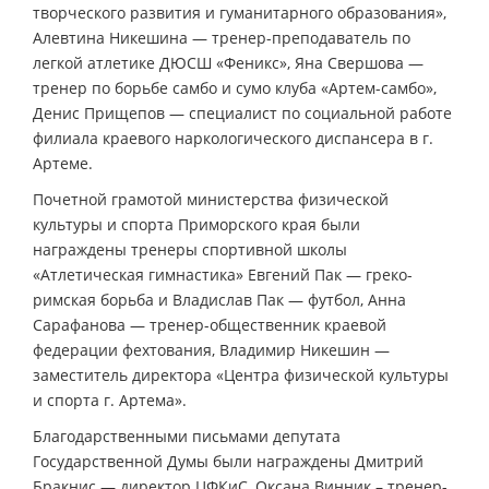
творческого развития и гуманитарного образования»,
Алевтина Никешина — тренер-преподаватель по
легкой атлетике ДЮСШ «Феникс», Яна Свершова —
тренер по борьбе самбо и сумо клуба «Артем-самбо»,
Денис Прищепов — специалист по социальной работе
филиала краевого наркологического диспансера в г.
Артеме.
Почетной грамотой министерства физической
культуры и спорта Приморского края были
награждены тренеры спортивной школы
«Атлетическая гимнастика» Евгений Пак — греко-
римская борьба и Владислав Пак — футбол, Анна
Сарафанова — тренер-общественник краевой
федерации фехтования, Владимир Никешин —
заместитель директора «Центра физической культуры
и спорта г. Артема».
Благодарственными письмами депутата
Государственной Думы были награждены Дмитрий
Бракнис — директор ЦФКиС, Оксана Винник – тренер-