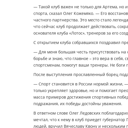
— Такой клуб важен не только для Артема, но
спорта, сказал Олег Кожемяко. — Его восстан
частного партнерства. Это место стало леген
что сейчас клуб продолжает действовать, сох
основателя клуба «Лотос», тренеров за его соз
С открытием клуба собравшихся поздравил п
— Для меня большая честь присутствовать на 
борьбе и знаю, что главное – это вера в себя
спортсменам, помогут ваши тренеры. Не боги г
После выступления прославленный борец пода
— Спорт становится в России нормой жизни, —
только укрепляет здоровье, но и помогает пр
масса примеров достижения спортивных побед.
подражания, их победы достойны уважения.
В ответном слове Олег Ледовских поблагодарил 
мечтал, что к нему в клуб приедет губернато
людей, вручил Вячеславу Квону и нескольким