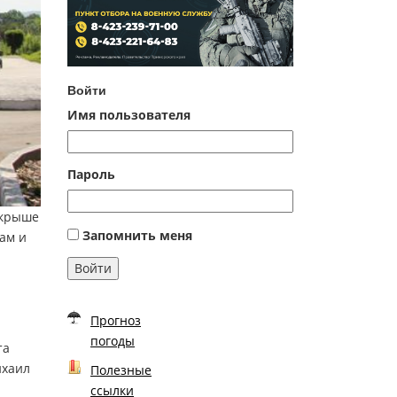
Войти
Имя пользователя
Пароль
 крыше
Запомнить меня
ам и
Войти
Прогноз
погоды
та
ихаил
Полезные
ссылки