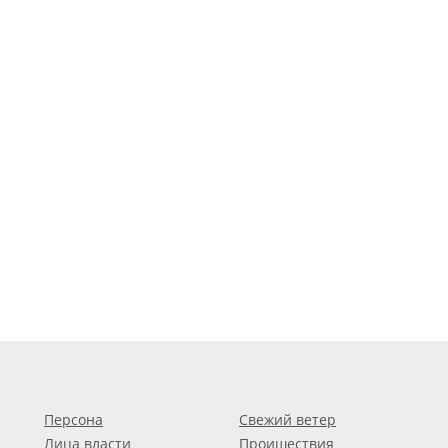
Персона
Свежий ветер
Лица власти
Проишествия