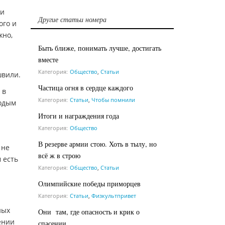
ми
Другие статьи номера
ого и
жно,
Быть ближе, понимать лучше, достигать
вместе
Категория:
Общество
,
Статьи
швили.
Частица огня в сердце каждого
 в
Категория:
Статьи
,
Чтобы помнили
лодым
Итоги и награждения года
Категория:
Общество
В резерве армии стою. Хоть в тылу, но
 не
всё ж в строю
 есть
Категория:
Общество
,
Статьи
Олимпийские победы приморцев
Категория:
Статьи
,
Физкультпривет
ных
Они там, где опасность и крик о
ении
спасении