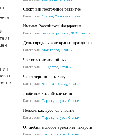
ят.
Спорт как постоянное развитие
Категория:
Статьи
,
Физкультпривет
неса
Именем Российской Федерации
ки
Категория:
Благоустройство, ЖКХ
,
Статьи
стема
День города: яркие краски праздника
мен
Категория:
Мой город
,
Статьи
Чествование достойных
Категория:
Общество
,
Статьи
инин
еса в
Через тернии — к Богу
ость с
Категория:
Дорога к храму
,
Статьи
Любимое Российское кино
Категория:
Парк культуры
,
Статьи
Пейзаж как кусочек счастья
Категория:
Парк культуры
,
Статьи
От любви в любое время нет лекарств
Категория:
Парк культуры
,
Статьи