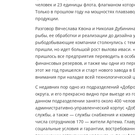
человек и 23 единицы флота, флагманом котор
Только в прошлом году на мощностях плавзаво
продукции.
Разговор Вячеслава Квона и Николая Дубинина
рыбы, ее обработки и реализации до дизайна у
рыбодобывающие компании столкнулись с тем,
пришли, но идет большой рост вылова иваси. 
пришлось все предприятия переводить в особы
финансовых резервов, и также мы одни из пер
этот же год пришелся и старт нового завода в
внимания при наладке всей технологической ц
С недавних пор одно из подразделений «Добро
округа, и его прекрасно видно при выезде из 
данном подразделении занято около 400 челов
административно-управленческий корпус «Доб
службы, а также — службы снабжения и коммер
числа сотрудников 170 — жители Артема. Глав
социальные условия и гарантии, востребованн