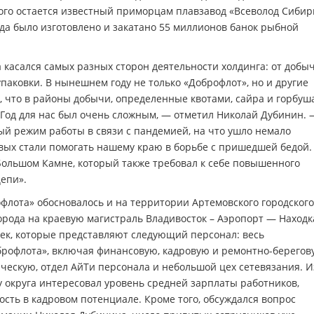
ого остается известный приморцам плавзавод «Всеволод Сибир
да было изготовлено и закатано 55 миллионов банок рыбной
 касался самых разных сторон деятельности холдинга: от добы
паковки. В нынешнем году не только «Доброфлот», но и другие
 что в районы добычи, определенные квотами, сайра и горбуш
«Год для нас был очень сложным, — отметил Николай Дубинин.
й режим работы в связи с пандемией, на что ушло немало
вых стали помогать нашему краю в борьбе с пришедшей бедой.
 Большом Камне, который также требовал к себе повышенного
епи».
флота» обосновалось и на территории Артемовского городского
города на краевую магистраль Владивосток – Аэропорт — Находк
ек, которые представляют следующий персонал: весь
рофлота», включая финансовую, кадровую и ремонтно-берегов
ческую, отдел АйТи персонала и небольшой цех сетевязания. И
у округа интересовал уровень средней зарплаты работников,
ость в кадровом потенциале. Кроме того, обсуждался вопрос