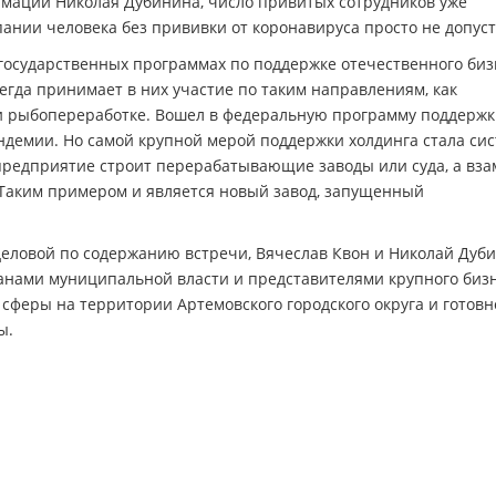
рмации Николая Дубинина, число привитых сотрудников уже
мпании человека без прививки от коронавируса просто не допуст
в государственных программах по поддержке отечественного биз
егда принимает в них участие по таким направлениям, как
и рыбопереработке. Вошел в федеральную программу поддерж
демии. Но самой крупной мерой поддержки холдинга стала си
 предприятие строит перерабатывающие заводы или суда, а вза
Таким примером и является новый завод, запущенный
деловой по содержанию встречи, Вячеслав Квон и Николай Дуб
нами муниципальной власти и представителями крупного бизн
 сферы на территории Артемовского городского округа и готовн
ы.