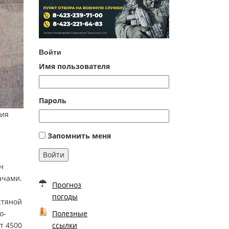
Войти
Имя пользователя
Пароль
ния
Запомнить меня
Войти
н
ачами.
Прогноз
погоды
стяной
Полезные
о-
ссылки
т 4500