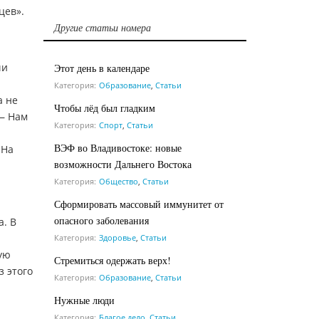
цев».
Другие статьи номера
чи
Этот день в календаре
Категория:
Образование
,
Статьи
а не
Чтобы лёд был гладким
 — Нам
Категория:
Спорт
,
Статьи
ВЭФ во Владивостоке: новые
 На
возможности Дальнего Востока
Категория:
Общество
,
Статьи
Сформировать массовый иммунитет от
опасного заболевания
а. В
Категория:
Здоровье
,
Статьи
ую
Стремиться одержать верх!
з этого
Категория:
Образование
,
Статьи
Нужные люди
Категория:
Благое дело
,
Статьи