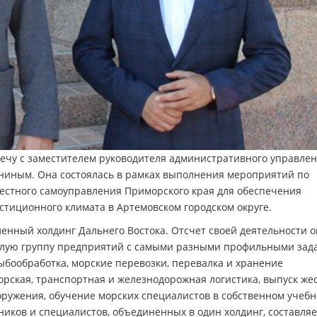
речу с заместителем руководителя административного управле
ниным. Она состоялась в рамках выполнения мероприятий по
естного самоуправления Приморского края для обеспечения
тиционного климата в Артемовском городском округе.
ный холдинг Дальнего Востока. Отсчет своей деятельности о
 целую группу предприятий с самыми разными профильными зад
ыбообработка, морские перевозки, перевалка и хранение
орская, транспортная и железнодорожная логистика, выпуск же
ружения, обучение морских специалистов в собственном учебн
иков и специалистов, объединенных в один холдинг, составляе