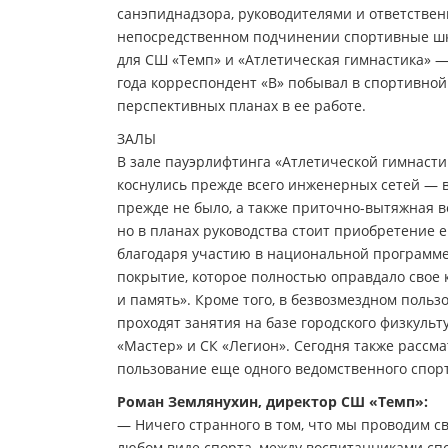
санэпиднадзора, руководителями и ответстве
непосредственном подчинении спортивные шк
для СШ «Темп» и «Атлетическая гимнастика» —
года корреспондент «В» побывал в спортивной
перспективных планах в ее работе.
ЗАЛЫ
В зале пауэрлифтинга «Атлетической гимнаст
коснулись прежде всего инженерных сетей — в
прежде не было, а также приточно-вытяжная 
но в планах руководства стоит приобретение е
благодаря участию в национальной программе
покрытие, которое полностью оправдало свое
и память». Кроме того, в безвозмездном польз
проходят занятия на базе городского физкульт
«Мастер» и СК «Легион». Сегодня также рассм
пользование еще одного ведомственного спорт
Роман Землянухин, директор СШ «Темп»:
— Ничего странного в том, что мы проводим сво
любом виде спорта, между воспитанниками спо