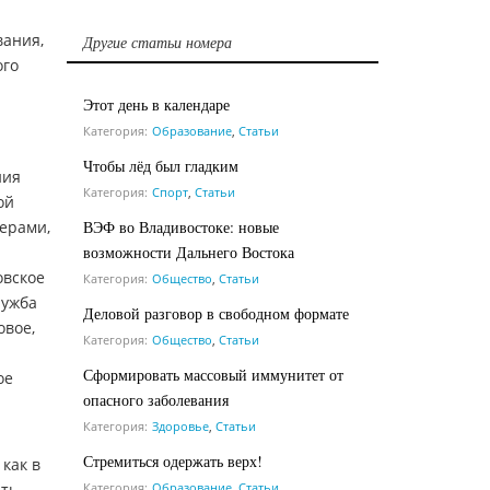
вания,
Другие статьи номера
ого
Этот день в календаре
Категория:
Образование
,
Статьи
Чтобы лёд был гладким
ния
Категория:
Спорт
,
Статьи
ой
ВЭФ во Владивостоке: новые
ерами,
возможности Дальнего Востока
овское
Категория:
Общество
,
Статьи
ружба
Деловой разговор в свободном формате
овое,
Категория:
Общество
,
Статьи
Сформировать массовый иммунитет от
ое
опасного заболевания
Категория:
Здоровье
,
Статьи
Стремиться одержать верх!
 как в
Категория:
Образование
,
Статьи
ать