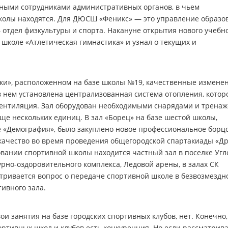
нными сотрудниками административных органов, в чьем
олы находятся. Для ДЮСШ «Феникс» — это управление образо
 отдел физкультуры и спорта. Накануне открытия нового учебн
 школе «Атлетическая гимнастика» и узнал о текущих и
ики», расположенном на базе школы №19, качественные измене
 нем установлена централизованная система отопления, котор
вентиляция. Зал оборудован необходимыми снарядами и тренаж
ще нескольких единиц. В зал «Борец» на базе шестой школы,
 «Демография», было закуплено новое профессиональное борц
 качество во время проведения общегородской спартакиады «Д
овании спортивной школы находится частный зал в поселке Угл
урно-оздоровительного комплекса, Ледовой арены, в залах СК
атривается вопрос о передаче спортивной школе в безвозмездн
ивного зала.
и занятия на базе городских спортивных клубов, нет. Конечно,
ртивных школ и клубов есть конкуренция. Но если рассматрив