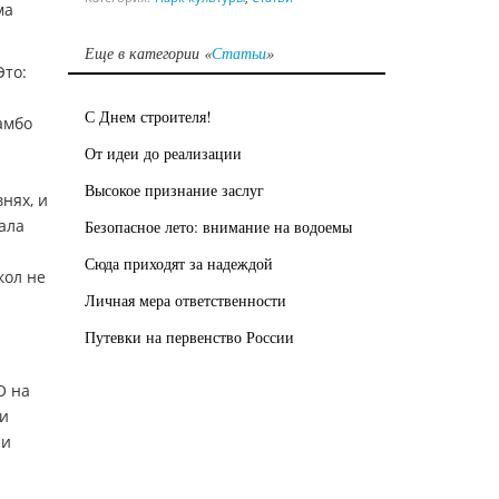
ма
Еще в категории «
Статьи
»
Это:
С Днем строителя!
амбо
От идеи до реализации
Высокое признание заслуг
нях, и
ала
Безопасное лето: внимание на водоемы
Сюда приходят за надеждой
кол не
Личная мера ответственности
Путевки на первенство России
О на
 и
 и