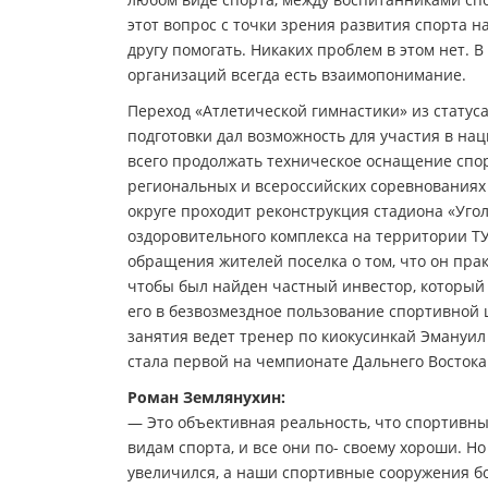
этот вопрос с точки зрения развития спорта н
другу помогать. Никаких проблем в этом нет.
организаций всегда есть взаимопонимание.
Переход «Атлетической гимнастики» из статус
подготовки дал возможность для участия в нац
всего продолжать техническое оснащение спор
региональных и всероссийских соревнованиях 
округе проходит реконструкция стадиона «Уго
оздоровительного комплекса на территории ТУ
обращения жителей поселка о том, что он пра
чтобы был найден частный инвестор, который 
его в безвозмездное пользование спортивной ш
занятия ведет тренер по киокусинкай Эмануил 
стала первой на чемпионате Дальнего Востока
Роман Землянухин:
— Это объективная реальность, что спортивны
видам спорта, и все они по- своему хороши. Н
увеличился, а наши спортивные сооружения бо