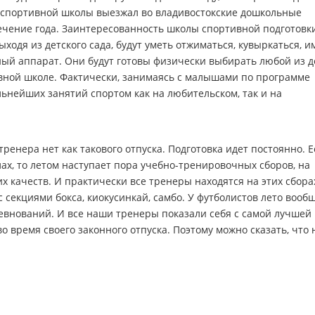
 спортивной школы выезжал во владивостокские дошкольные
течение года. Заинтересованность школы спортивной подготовк
ходя из детского сада, будут уметь отжиматься, кувыркаться, и
ый аппарат. Они будут готовы физически выбирать любой из д
ивной школе. Фактически, занимаясь с малышами по программе
льнейших занятий спортом как на любительском, так и на
ренера нет как такового отпуска. Подготовка идет постоянно. Е
лах, то летом наступает пора учебно-тренировочных сборов, на
 качеств. И практически все тренеры находятся на этих сбора
 секциями бокса, киокусинкай, самбо. У футболистов лето вооб
евнований. И все наши тренеры показали себя с самой лучшей
о время своего законного отпуска. Поэтому можно сказать, что