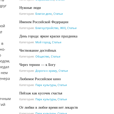
друг
Нужные люди
Категория:
Благое дело
,
Статьи
Именем Российской Федерации
ной
Категория:
Благоустройство, ЖКХ
,
Статьи
де
День города: яркие краски праздника
Категория:
Мой город
,
Статьи
 в
но-
Чествование достойных
о
Категория:
Общество
,
Статьи
водом,
Через тернии — к Богу
редал
Категория:
Дорога к храму
,
Статьи
в нем
ренера
Любимое Российское кино
Категория:
Парк культуры
,
Статьи
Пейзаж как кусочек счастья
личным
Категория:
Парк культуры
,
Статьи
тий
От любви в любое время нет лекарств
Категория:
Парк культуры
,
Статьи