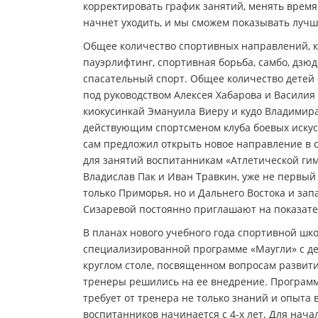
корректировать график занятий, менять время
начнет уходить, и мы сможем показывать лучш
Общее количество спортивных направлений, ко
пауэрлифтинг, спортивная борьба, самбо, дзюдо
спасательный спорт. Общее количество детей 
под руководством Алексея Хабарова и Василия 
киокусинкай Эмануила Виеру и кудо Владимира
действующим спортсменом клуба боевых искусс
сам предложил открыть новое направление в с
для занятий воспитанникам «Атлетической гим
Владислав Пак и Иван Травкин, уже не первый
только Приморья, но и Дальнего Востока и зап
Сизаревой постоянно приглашают на показате
В планах нового учебного года спортивной шк
специализированной программе «Маугли» с де
круглом столе, посвященном вопросам развития
тренеры решились на ее внедрение. Программа
требует от тренера не только знаний и опыта в
воспитанников начинается с 4-х лет. Для начал