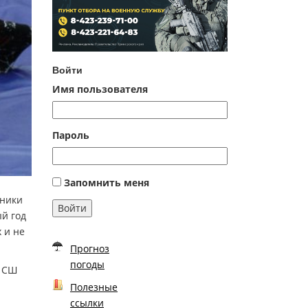
Войти
Имя пользователя
Пароль
Запомнить меня
ьники
Войти
й год
 и не
Прогноз
погоды
, СШ
Полезные
ссылки