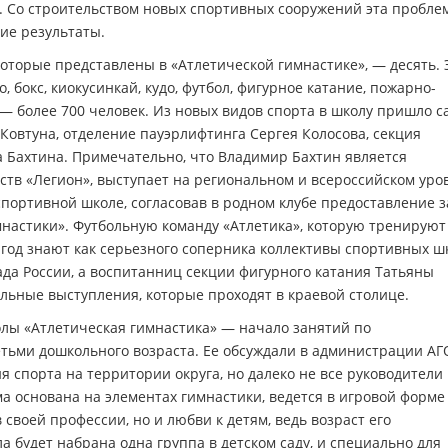
. Со строительством новых спортивных сооружений эта пробле
ие результаты.
торые представлены в «Атлетической гимнастике», — десять. 
, бокс, киокусинкай, кудо, футбол, фигурное катание, пожарно-
— более 700 человек. Из новых видов спорта в школу пришло с
Ковтуна, отделение пауэрлифтинга Сергея Колосова, секция
 Бахтина. Примечательно, что Владимир Бахтин является
тв «Легион», выступает на региональном и всероссийском уров
портивной школе, согласовав в родном клубе предоставление з
настики». Футбольную команду «Атлетика», которую тренируют
 год знают как серьезного соперника коллективы спортивных ш
ада России, а воспитанниц секции фигурного катания Татьяны
льные выступления, которые проходят в краевой столице.
олы «Атлетическая гимнастика» — начало занятий по
тьми дошкольного возраста. Ее обсуждали в администрации АГ
 спорта на территории округа, но далеко не все руководители
 основана на элементах гимнастики, ведется в игровой форме
 своей профессии, но и любви к детям, ведь возраст его
а будет набрана одна группа в детском саду, и специально для