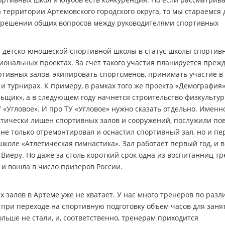
а территории Артемовского городского округа, то мы стараемся 
 В решении общих вопросов между руководителями спортивных
а детско-юношеской спортивной школы в статус школы спортив
иональных проектах. За счет такого участия планируется преж
тивных залов, экипировать спортсменов, принимать участие в
и турнирах. К примеру, в рамках того же проекта «Демография»
льщик», а в следующем году начнется строительство физкультур
 «Угловое». И про ТУ «Угловое» нужно сказать отдельно. Именн
ктически лишен спортивных залов и сооружений, послужили по
не только отремонтировал и оснастил спортивный зал, но и пе
коле «Атлетическая гимнастика». Зал работает первый год, и 
Виеру. Но даже за столь короткий срок одна из воспитанниц т
 и вошла в число призеров России.
х залов в Артеме уже не хватает. У нас много тренеров по раз
о при переходе на спортивную подготовку объем часов для заня
льше не стали, и, соответственно, тренерам приходится