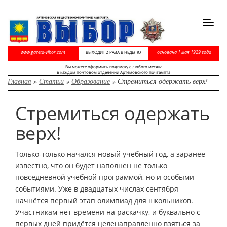
Toggl
navig
www.gazeta-vibor.com
основана 1 мая 1929 года
ВЫХОДИТ 2 РАЗА В НЕДЕЛЮ
Вы можете оформить подписку с любого месяца
в каждом почтовом отделении Артёмовского почтампта
Главная
»
Статьи
»
Образование
»
Стремиться одержать верх!
Стремиться одержать
верх!
Только-только начался новый учебный год, а заранее
известно, что он будет наполнен не только
повседневной учебной программой, но и особыми
событиями. Уже в двадцатых числах сентября
начнётся первый этап олимпиад для школьников.
Участникам нет времени на раскачку, и буквально с
первых дней придётся целенаправленно взяться за