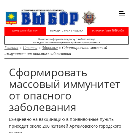
Toggl
navig
www.gazeta-vibor.com
основана 1 мая 1929 года
ВЫХОДИТ 2 РАЗА В НЕДЕЛЮ
Вы можете оформить подписку с любого месяца
в каждом почтовом отделении Артёмовского почтампта
Главная
»
Статьи
»
Здоровье
»
Сформировать массовый
иммунитет от опасного заболевания
Сформировать
массовый иммунитет
от опасного
заболевания
Ежедневно на вакцинацию в прививочные пункты
приходит около 200 жителей Артёмовского городского
округа.