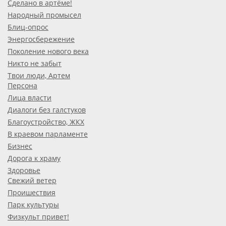
Сделано в артёме!
Народный промысел
Блиц-опрос
Энергосбережение
Поколение нового века
Никто не забыт
Твои люди, Артем
Персона
Лица власти
Диалоги без галстуков
Благоустройство, ЖКХ
В краевом парламенте
Бизнес
Дорога к храму
Здоровье
Свежий ветер
Проишествия
Парк культуры
Физкульт привет!