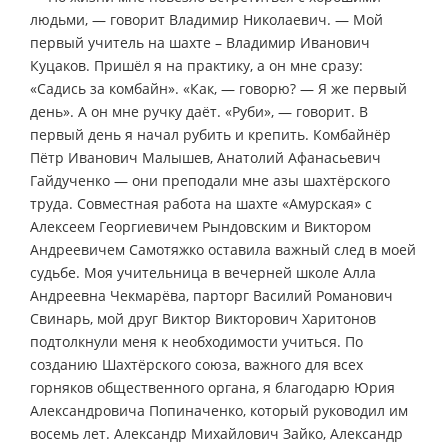
людьми, — говорит Владимир Николаевич. — Мой
первый учитель на шахте – Владимир Иванович
Куцаков. Пришёл я на практику, а он мне сразу:
«Садись за комбайн». «Как, — говорю? — Я же первый
день». А он мне ручку даёт. «Руби», — говорит. В
первый день я начал рубить и крепить. Комбайнёр
Пётр Иванович Малышев, Анатолий Афанасьевич
Гайдученко — они преподали мне азы шахтёрского
труда. Совместная работа на шахте «Амурская» с
Алексеем Георгиевичем Рындовским и Виктором
Андреевичем Самотяжко оставила важный след в моей
судьбе. Моя учительница в вечерней школе Алла
Андреевна Чекмарёва, парторг Василий Романович
Свинарь, мой друг Виктор Викторович Харитонов
подтолкнули меня к необходимости учиться. По
созданию Шахтёрского союза, важного для всех
горняков общественного органа, я благодарю Юрия
Александровича Попиначенко, который руководил им
восемь лет. Александр Михайлович Зайко, Александр