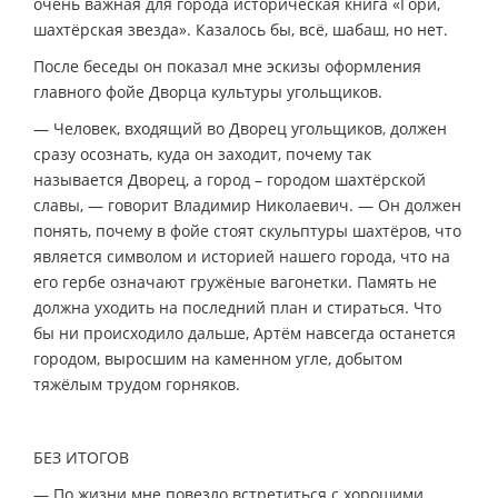
очень важная для города историческая книга «Гори,
шахтёрская звезда». Казалось бы, всё, шабаш, но нет.
После беседы он показал мне эскизы оформления
главного фойе Дворца культуры угольщиков.
— Человек, входящий во Дворец угольщиков, должен
сразу осознать, куда он заходит, почему так
называется Дворец, а город – городом шахтёрской
славы, — говорит Владимир Николаевич. — Он должен
понять, почему в фойе стоят скульптуры шахтёров, что
является символом и историей нашего города, что на
его гербе означают гружёные вагонетки. Память не
должна уходить на последний план и стираться. Что
бы ни происходило дальше, Артём навсегда останется
городом, выросшим на каменном угле, добытом
тяжёлым трудом горняков.
БЕЗ ИТОГОВ
— По жизни мне повезло встретиться с хорошими