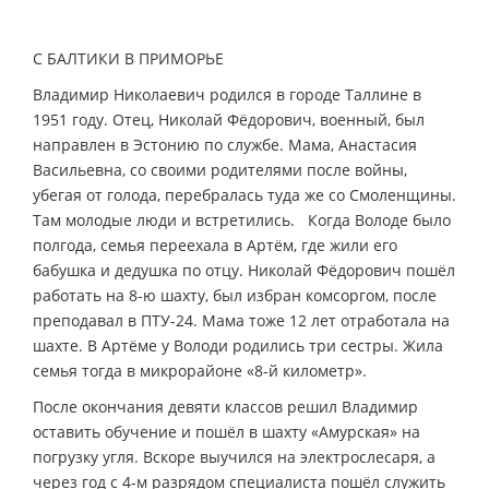
С БАЛТИКИ В ПРИМОРЬЕ
Владимир Николаевич родился в городе Таллине в
1951 году. Отец, Николай Фёдорович, военный, был
направлен в Эстонию по службе. Мама, Анастасия
Васильевна, со своими родителями после войны,
убегая от голода, перебралась туда же со Cмоленщины.
Там молодые люди и встретились. Когда Володе было
полгода, семья переехала в Артём, где жили его
бабушка и дедушка по отцу. Николай Фёдорович пошёл
работать на 8-ю шахту, был избран комсоргом, после
преподавал в ПТУ-24. Мама тоже 12 лет отработала на
шахте. В Артёме у Володи родились три сестры. Жила
семья тогда в микрорайоне «8-й километр».
После окончания девяти классов решил Владимир
оставить обучение и пошёл в шахту «Амурская» на
погрузку угля. Вскоре выучился на электрослесаря, а
через год с 4-м разрядом специалиста пошёл служить