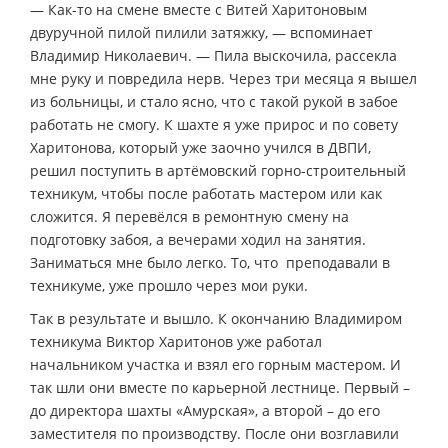
— Как-то на смене вместе с Витей Харитоновым
двуручной пилой пилили затяжку, — вспоминает
Владимир Николаевич. — Пила выскочила, рассекла
мне руку и повредила нерв. Через три месяца я вышел
из больницы, и стало ясно, что с такой рукой в забое
работать не смогу. К шахте я уже прирос и по совету
Харитонова, который уже заочно учился в ДВПИ,
решил поступить в артёмовский горно-строительный
техникум, чтобы после работать мастером или как
сложится. Я перевёлся в ремонтную смену на
подготовку забоя, а вечерами ходил на занятия.
Заниматься мне было легко. То, что преподавали в
техникуме, уже прошло через мои руки.
Так в результате и вышло. К окончанию Владимиром
техникума Виктор Харитонов уже работал
начальником участка и взял его горным мастером. И
так шли они вместе по карьерной лестнице. Первый –
до директора шахты «Амурская», а второй – до его
заместителя по производству. После они возглавили