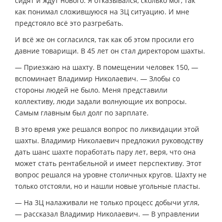
сидят и ждут нового. Я отказывался, сколько мог, так
как понимал сложившуюся на 3Ц ситуацию. И мне
предстояло всё это разгребать.
И всё же он согласился, так как об этом просили его
давние товарищи. В 45 лет он стал директором шахты.
— Приезжаю на шахту. В помещении человек 150, —
вспоминает Владимир Николаевич. — Злобы со
стороны людей не было. Меня представили
коллективу, люди задали волнующие их вопросы.
Самым главным был долг по зарплате.
В это время уже решался вопрос по ликвидации этой
шахты. Владимир Николаевич предложил руководству
дать шанс шахте поработать пару лет, веря, что она
может стать рентабельной и имеет перспективу. Этот
вопрос решался на уровне столичных кругов. Шахту не
только отстояли, но и нашли новые угольные пласты.
— На 3Ц налаживали не только процесс добычи угля,
— рассказал Владимир Николаевич. — В управлении