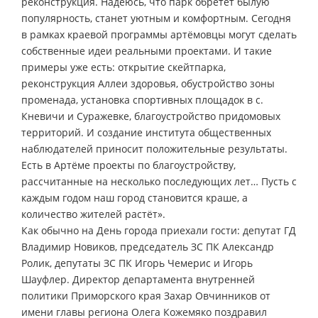
реконструкция. Надеюсь, что парк обретёт былую
популярность, станет уютным и комфортным. Сегодня
в рамках краевой программы артёмовцы могут сделать
собственные идеи реальными проектами. И такие
примеры уже есть: открытие скейтпарка,
реконструкция Аллеи здоровья, обустройство зоны
променада, установка спортивных площадок в с.
Кневичи и Суражевке, благоустройство придомовых
территорий. И создание института общественных
наблюдателей приносит положительные результаты.
Есть в Артёме проекты по благоустройству,
рассчитанные на несколько последующих лет… Пусть с
каждым годом наш город становится краше, а
количество жителей растёт».
Как обычно на День города приехали гости: депутат ГД
Владимир Новиков, председатель ЗС ПК Александр
Ролик, депутаты ЗС ПК Игорь Чемерис и Игорь
Шауфлер. Директор департамента внутренней
политики Приморского края Захар Овчинников от
имени главы региона Олега Кожемяко поздравил